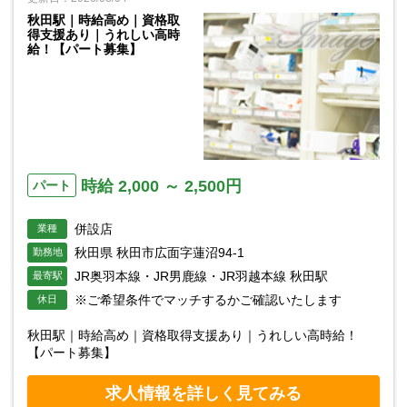
秋田駅｜時給高め｜資格取
得支援あり｜うれしい高時
給！【パート募集】
時給 2,000 ～ 2,500円
パート
併設店
業種
秋田県 秋田市広面字蓮沼94-1
勤務地
JR奥羽本線・JR男鹿線・JR羽越本線 秋田駅
最寄駅
※ご希望条件でマッチするかご確認いたします
休日
秋田駅｜時給高め｜資格取得支援あり｜うれしい高時給！
【パート募集】
求人情報を詳しく見てみる