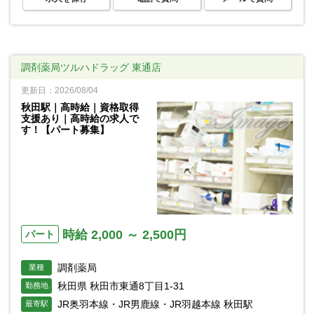
調剤薬局ツルハドラッグ 東通店
更新日：2026/08/04
秋田駅｜高時給｜資格取得
支援あり｜高時給の求人で
す！【パート募集】
時給 2,000 ～ 2,500円
パート
調剤薬局
業種
秋田県 秋田市東通8丁目1-31
勤務地
JR奥羽本線・JR男鹿線・JR羽越本線 秋田駅
最寄駅