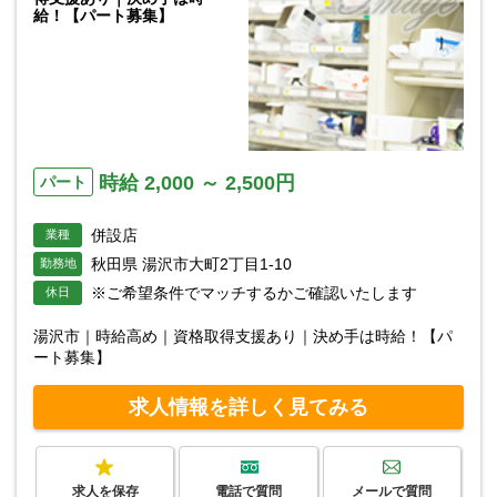
給！【パート募集】
時給 2,000 ～ 2,500円
パート
併設店
業種
秋田県 湯沢市大町2丁目1-10
勤務地
※ご希望条件でマッチするかご確認いたします
休日
湯沢市｜時給高め｜資格取得支援あり｜決め手は時給！【パ
ート募集】
求人情報を詳しく見てみる
求人を保存
電話で質問
メールで質問