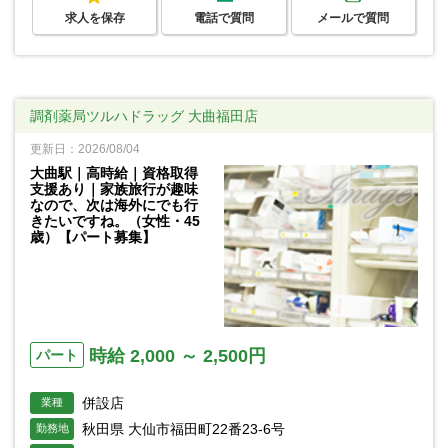
求人を保存
電話で質問
メールで質問
調剤薬局ツルハドラッグ 大曲福田店
更新日：2026/08/04
大曲駅｜高時給｜資格取得
支援あり｜家族旅行が趣味
なので、次は海外にでも行
きたいですね。（女性・45
歳）【パート募集】
時給 2,000 ～ 2,500円
パート
併設店
業種
秋田県 大仙市福田町22番23-6号
勤務地