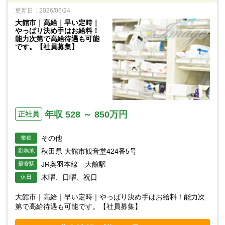
更新日：2026/06/24
大館市｜高給｜早い定時｜
やっぱり決め手はお給料！
能力次第で高給待遇も可能
です。【社員募集】
年収 528 ～ 850万円
正社員
その他
業種
秋田県 大館市観音堂424番5号
勤務地
JR奥羽本線 大館駅
最寄駅
木曜、日曜、祝日
休日
大館市｜高給｜早い定時｜やっぱり決め手はお給料！能力次
第で高給待遇も可能です。【社員募集】