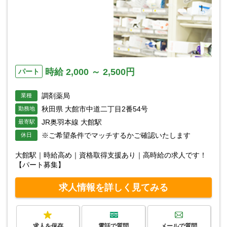
時給 2,000 ～ 2,500円
パート
調剤薬局
業種
秋田県 大館市中道二丁目2番54号
勤務地
JR奥羽本線 大館駅
最寄駅
※ご希望条件でマッチするかご確認いたします
休日
大館駅｜時給高め｜資格取得支援あり｜高時給の求人です！
【パート募集】
求人情報を詳しく見てみる
求人を保存
電話で質問
メールで質問