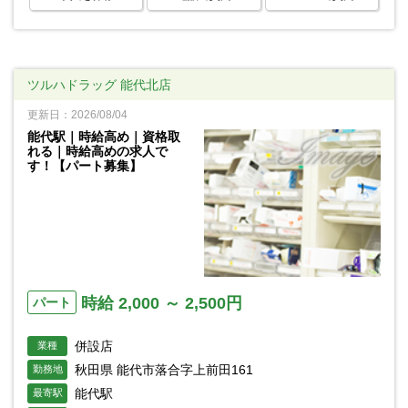
ツルハドラッグ 能代北店
更新日：2026/08/04
能代駅｜時給高め｜資格取
れる｜時給高めの求人で
す！【パート募集】
時給 2,000 ～ 2,500円
パート
併設店
業種
秋田県 能代市落合字上前田161
勤務地
能代駅
最寄駅