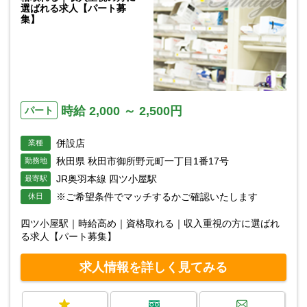
選ばれる求人【パート募
集】
時給 2,000 ～ 2,500円
パート
併設店
業種
秋田県 秋田市御所野元町一丁目1番17号
勤務地
JR奥羽本線 四ツ小屋駅
最寄駅
※ご希望条件でマッチするかご確認いたします
休日
四ツ小屋駅｜時給高め｜資格取れる｜収入重視の方に選ばれ
る求人【パート募集】
求人情報を詳しく見てみる