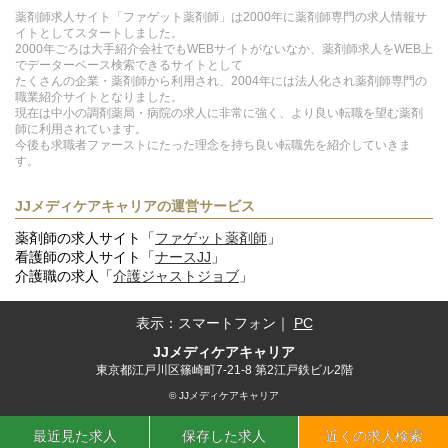
薬剤師求人サイト「ファゲット薬剤師」は2000年に薬剤師専門の求人情報サ
イトとしてスタートしました。
2000年ごろは大手紹介会社でもWEBサイトがないなか、薬剤師求人をWEB上
でデーターベース検索できるサイトとして
たくさんの企業・薬剤師から利用され、2004年には法人化され薬剤師専門の
職業紹介サイトとなりました。
現在は中小の調剤薬局・病院の求人に非常に強く、より良い転職を望む薬剤
師に利用されています。
今後も求職者ファーストにたった理念を持ち良い転職先を紹介していきま
す。
JJメディケアキャリアの運営サービス
薬剤師の求人サイト「
ファゲット薬剤師
」
看護師の求人サイト「
ナースJJ
」
介護職の求人「
介護ジャストジョブ
」
表示：
スマートフォン
｜
PC
JJメディケアキャリア
東京都江戸川区篠崎町7-21-8 第2江戸鉄ビル2階
© JJメディケアキャリア
最近見た求人
保存した求人
近くの求人検索