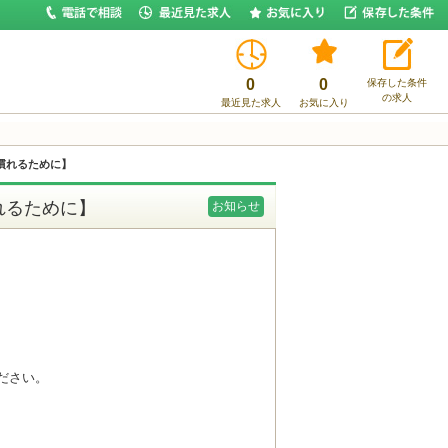
0
0
保存した条件
の求人
最近見た求人
お気に入り
慣れるために】
れるために】
お知らせ
ださい。