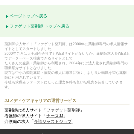
ページトップへ戻る
ファゲット薬剤師 トップへ戻る
薬剤師求人サイト「ファゲット薬剤師」は2000年に薬剤師専門の求人情報サ
イトとしてスタートしました。
2000年ごろは大手紹介会社でもWEBサイトがないなか、薬剤師求人をWEB上
でデーターベース検索できるサイトとして
たくさんの企業・薬剤師から利用され、2004年には法人化され薬剤師専門の
職業紹介サイトとなりました。
現在は中小の調剤薬局・病院の求人に非常に強く、より良い転職を望む薬剤
師に利用されています。
今後も求職者ファーストにたった理念を持ち良い転職先を紹介していきま
す。
JJメディケアキャリアの運営サービス
薬剤師の求人サイト「
ファゲット薬剤師
」
看護師の求人サイト「
ナースJJ
」
介護職の求人「
介護ジャストジョブ
」