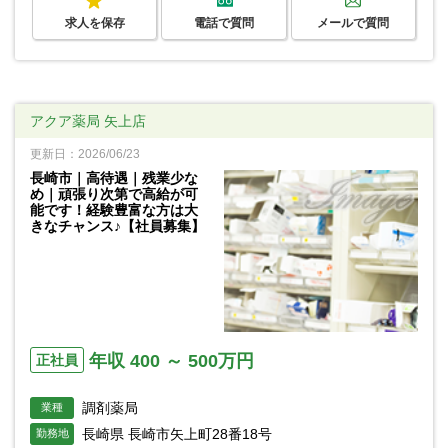
求人を保存
電話で質問
メールで質問
アクア薬局 矢上店
更新日：2026/06/23
長崎市｜高待遇｜残業少な
め｜頑張り次第で高給が可
能です！経験豊富な方は大
きなチャンス♪【社員募集】
年収 400 ～ 500万円
正社員
調剤薬局
業種
長崎県 長崎市矢上町28番18号
勤務地