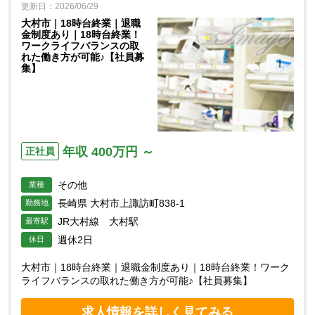
更新日：2026/06/29
大村市｜18時台終業｜退職
金制度あり｜18時台終業！
ワークライフバランスの取
れた働き方が可能♪【社員募
集】
年収 400万円 ～
正社員
その他
業種
長崎県 大村市上諏訪町838-1
勤務地
JR大村線 大村駅
最寄駅
週休2日
休日
大村市｜18時台終業｜退職金制度あり｜18時台終業！ワーク
ライフバランスの取れた働き方が可能♪【社員募集】
求人情報を詳しく見てみる