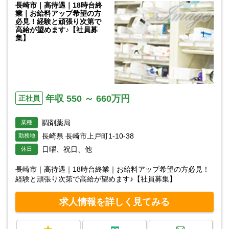
長崎市｜高待遇｜18時台終
業｜お給料アップ希望の方
必見！経験と頑張り次第で
高給が望めます♪【社員募
集】
年収 550 ～ 660万円
正社員
調剤薬局
業種
長崎県 長崎市上戸町1-10-38
勤務地
日曜、祝日、他
休日
長崎市｜高待遇｜18時台終業｜お給料アップ希望の方必見！
経験と頑張り次第で高給が望めます♪【社員募集】
求人情報を詳しく見てみる