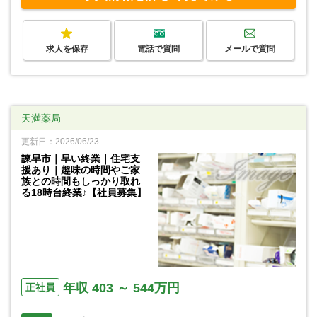
求人を保存
電話で質問
メールで質問
天満薬局
更新日：2026/06/23
諫早市｜早い終業｜住宅支
援あり｜趣味の時間やご家
族との時間もしっかり取れ
る18時台終業♪【社員募集】
年収 403 ～ 544万円
正社員