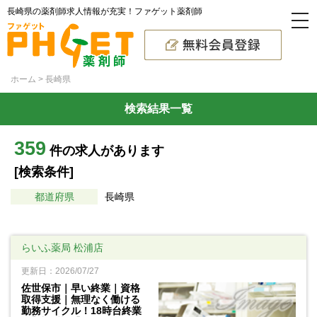
長崎県の薬剤師求人情報が充実！ファゲット薬剤師
ホーム
長崎県
検索結果一覧
359
件の求人があります
[検索条件]
都道府県
長崎県
らいふ薬局 松浦店
更新日：2026/07/27
佐世保市｜早い終業｜資格
取得支援｜無理なく働ける
勤務サイクル！18時台終業