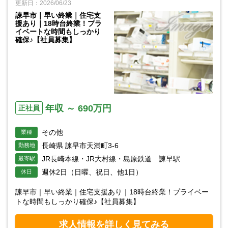
更新日：2026/06/23
諫早市｜早い終業｜住宅支
援あり｜18時台終業！プラ
イベートな時間もしっかり
確保♪【社員募集】
年収 ～ 690万円
正社員
その他
業種
長崎県 諫早市天満町3-6
勤務地
JR長崎本線・JR大村線・島原鉄道 諫早駅
最寄駅
週休2日（日曜、祝日、他1日）
休日
諫早市｜早い終業｜住宅支援あり｜18時台終業！プライベー
トな時間もしっかり確保♪【社員募集】
求人情報を詳しく見てみる