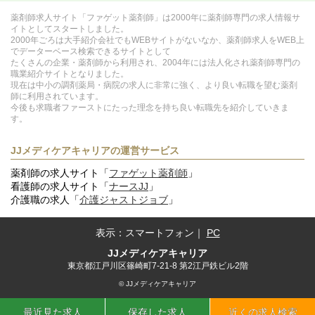
薬剤師求人サイト「ファゲット薬剤師」は2000年に薬剤師専門の求人情報サ
イトとしてスタートしました。
2000年ごろは大手紹介会社でもWEBサイトがないなか、薬剤師求人をWEB上
でデーターベース検索できるサイトとして
たくさんの企業・薬剤師から利用され、2004年には法人化され薬剤師専門の
職業紹介サイトとなりました。
現在は中小の調剤薬局・病院の求人に非常に強く、より良い転職を望む薬剤
師に利用されています。
今後も求職者ファーストにたった理念を持ち良い転職先を紹介していきま
す。
JJメディケアキャリアの運営サービス
薬剤師の求人サイト「
ファゲット薬剤師
」
看護師の求人サイト「
ナースJJ
」
介護職の求人「
介護ジャストジョブ
」
表示：
スマートフォン
｜
PC
JJメディケアキャリア
東京都江戸川区篠崎町7-21-8 第2江戸鉄ビル2階
© JJメディケアキャリア
最近見た求人
保存した求人
近くの求人検索