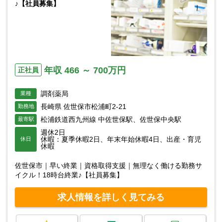
♪【社員募集】
年収 466 ～ 700万円
正社員
調剤薬局
業種
長崎県 佐世保市松浦町2-21
勤務地
松浦鉄道西九州線 中佐世保駅、佐世保中央駅
最寄駅
週休2日
休暇：夏季休暇2日、年末年始休暇4日、出産・育児
休日
休暇
佐世保市｜早い終業｜資格取得支援｜無理なく働ける勤務サ
イクル！18時台終業♪【社員募集】
求人情報を詳しく見てみる