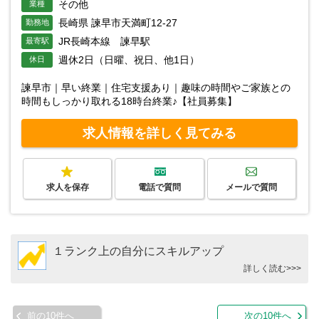
その他
業種
長崎県 諫早市天満町12-27
勤務地
JR長崎本線 諫早駅
最寄駅
週休2日（日曜、祝日、他1日）
休日
諫早市｜早い終業｜住宅支援あり｜趣味の時間やご家族との
時間もしっかり取れる18時台終業♪【社員募集】
求人情報を詳しく見てみる
求人を保存
電話で質問
メールで質問
１ランク上の自分にスキルアップ
詳しく読む>>>
前の10件へ
次の10件へ