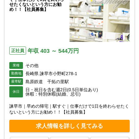
せたくないという方にお勧
め！！【社員募集】
年収 403 ～ 544万円
正社員
その他
業種
長崎県 諫早市小野町278-1
勤務地
島原鉄道 干拓の里駅
最寄駅
日・祝日を含む週2日(0.5日単位あり)
休日
休暇：特別休暇(結婚、忌引)
諫早市｜早めの帰宅｜駅すぐ｜仕事だけで1日を終わらせたく
ないという方にお勧め！！【社員募集】
求人情報を詳しく見てみる