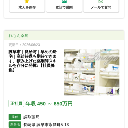
求人を保存
電話で質問
メールで質問
れもん薬局
更新日：2026/06/23
諫早市｜良給与｜早めの帰
宅｜高給待遇も期待できま
す。積み上げた薬剤師スキ
ルを存分に発揮♪【社員募
集】
年収 450 ～ 650万円
正社員
調剤薬局
業種
長崎県 諫早市永昌町5-13
勤務地