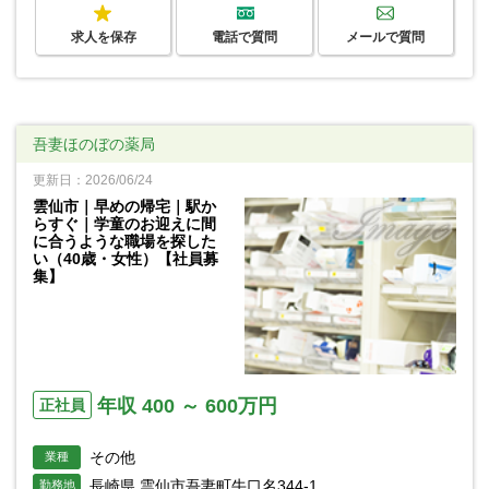
求人を保存
電話で質問
メールで質問
吾妻ほのぼの薬局
更新日：2026/06/24
雲仙市｜早めの帰宅｜駅か
らすぐ｜学童のお迎えに間
に合うような職場を探した
い（40歳・女性）【社員募
集】
年収 400 ～ 600万円
正社員
その他
業種
長崎県 雲仙市吾妻町牛口名344-1
勤務地