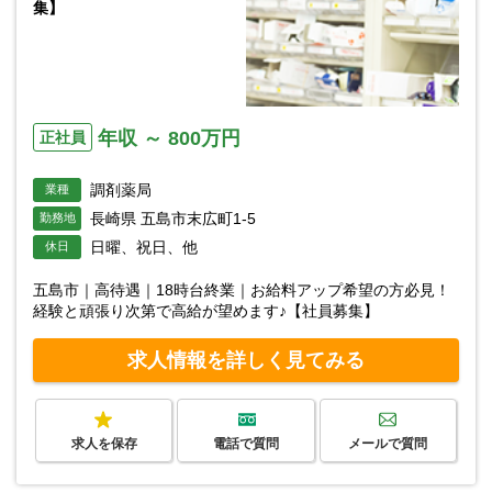
集】
年収 ～ 800万円
正社員
調剤薬局
業種
長崎県 五島市末広町1-5
勤務地
日曜、祝日、他
休日
五島市｜高待遇｜18時台終業｜お給料アップ希望の方必見！
経験と頑張り次第で高給が望めます♪【社員募集】
求人情報を詳しく見てみる
求人を保存
電話で質問
メールで質問