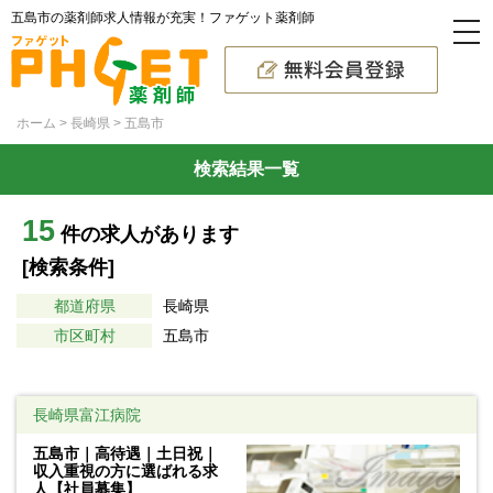
五島市の薬剤師求人情報が充実！ファゲット薬剤師
ホーム
長崎県
五島市
検索結果一覧
15
件の求人があります
[検索条件]
都道府県
長崎県
市区町村
五島市
長崎県富江病院
五島市｜高待遇｜土日祝｜
収入重視の方に選ばれる求
人【社員募集】