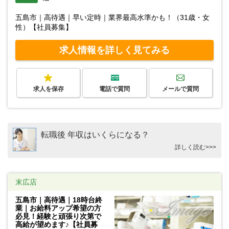
五島市｜高待遇｜早い定時｜業界最高水準かも！（31歳・女
性）【社員募集】
求人情報を詳しく見てみる
求人を保存
電話で質問
メールで質問
転職後 年収はいくらになる？
詳しく読む>>>
末広店
五島市｜高待遇｜18時台終
業｜お給料アップ希望の方
必見！経験と頑張り次第で
高給が望めます♪【社員募