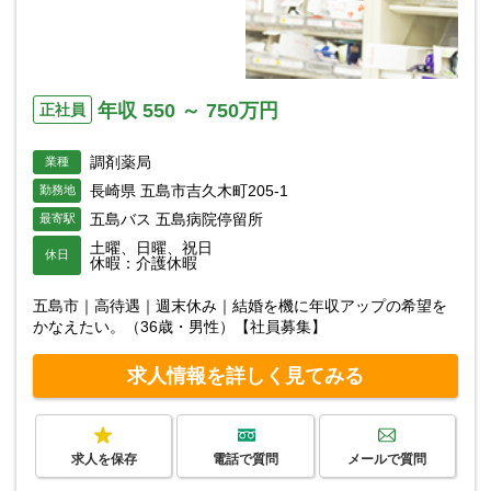
年収 550 ～ 750万円
正社員
調剤薬局
業種
長崎県 五島市吉久木町205-1
勤務地
五島バス 五島病院停留所
最寄駅
土曜、日曜、祝日
休日
休暇：介護休暇
五島市｜高待遇｜週末休み｜結婚を機に年収アップの希望を
かなえたい。（36歳・男性）【社員募集】
求人情報を詳しく見てみる
求人を保存
電話で質問
メールで質問