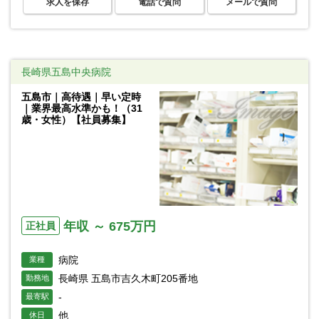
求人を保存
電話で質問
メールで質問
長崎県五島中央病院
五島市｜高待遇｜早い定時
｜業界最高水準かも！（31
歳・女性）【社員募集】
年収 ～ 675万円
正社員
病院
業種
長崎県 五島市吉久木町205番地
勤務地
-
最寄駅
他
休日