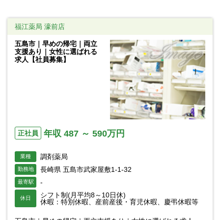
福江薬局 濠前店
五島市｜早めの帰宅｜両立
支援あり｜女性に選ばれる
求人【社員募集】
年収 487 ～ 590万円
正社員
調剤薬局
業種
長崎県 五島市武家屋敷1-1-32
勤務地
-
最寄駅
シフト制(月平均8～10日休)
休日
休暇：特別休暇、産前産後・育児休暇、慶弔休暇等