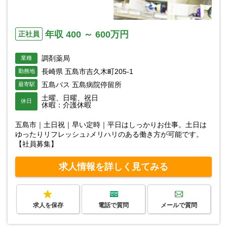
年収 400 ～ 600万円
正社員
調剤薬局
業種
長崎県 五島市吉久木町205-1
勤務地
五島バス 五島病院停留所
最寄駅
土曜、日曜、祝日
休日
休暇：介護休暇
五島市｜土日祝｜早い定時｜平日はしっかりお仕事。土日は
ゆったりリフレッシュ♪メリハリのある働き方が可能です。
【社員募集】
求人情報を詳しく見てみる
求人を保存
電話で質問
メールで質問