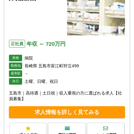
年収 ～ 720万円
正社員
病院
業種
長崎県 五島市富江町狩立499
勤務地
－
最寄駅
土曜、日曜、祝日
休日
五島市｜高待遇｜土日祝｜収入重視の方に選ばれる求人【社
員募集】
求人情報を詳しく見てみる