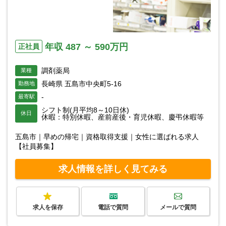
年収 487 ～ 590万円
正社員
調剤薬局
業種
長崎県 五島市中央町5-16
勤務地
-
最寄駅
シフト制(月平均8～10日休)
休日
休暇：特別休暇、産前産後・育児休暇、慶弔休暇等
五島市｜早めの帰宅｜資格取得支援｜女性に選ばれる求人
【社員募集】
求人情報を詳しく見てみる
求人を保存
電話で質問
メールで質問