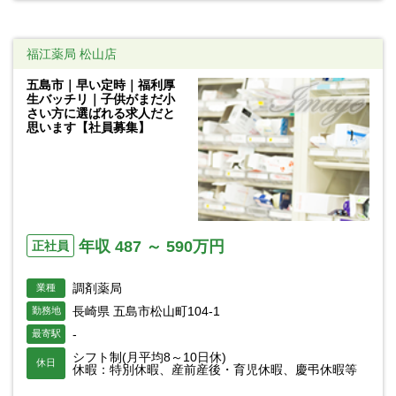
福江薬局 松山店
五島市｜早い定時｜福利厚
生バッチリ｜子供がまだ小
さい方に選ばれる求人だと
思います【社員募集】
年収 487 ～ 590万円
正社員
調剤薬局
業種
長崎県 五島市松山町104-1
勤務地
-
最寄駅
シフト制(月平均8～10日休)
休日
休暇：特別休暇、産前産後・育児休暇、慶弔休暇等