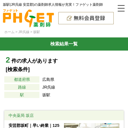
坂駅(JR呉線 安芸郡)の薬剤師求人情報が充実！ファゲット薬剤師
ホーム
JR呉線
坂駅
検索結果一覧
2
件の求人があります
[検索条件]
都道府県
広島県
路線
JR呉線
駅
坂駅
中央薬局 坂店
安芸郡坂町｜早い終業｜125