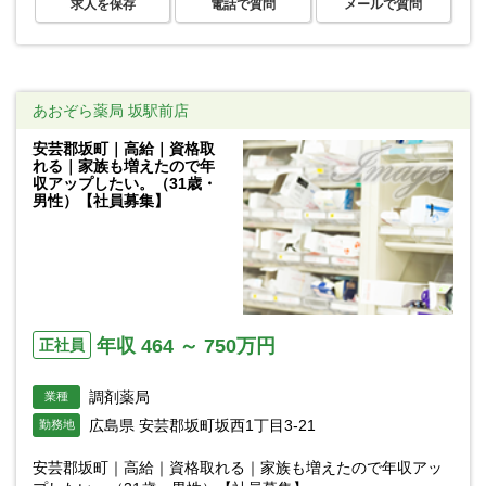
求人を保存
電話で質問
メールで質問
あおぞら薬局 坂駅前店
安芸郡坂町｜高給｜資格取
れる｜家族も増えたので年
収アップしたい。（31歳・
男性）【社員募集】
年収 464 ～ 750万円
正社員
調剤薬局
業種
広島県 安芸郡坂町坂西1丁目3-21
勤務地
安芸郡坂町｜高給｜資格取れる｜家族も増えたので年収アッ