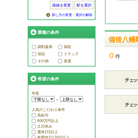
路線を変更
駅を選択
探し方の変更・選択の解除
業種の条件
備後八幡
調剤薬局
病院
0
併設
ドラッグ
件
その他
派遣
希望の条件
年収
～
人気のこだわり条件
高給与
600万円以上
土日休み
週休2日以上
年間休日120日以上