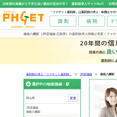
「ファゲット薬剤師」は薬剤師の求人・転職をサポ
備後八幡駅（JR芸備線 広島県）の薬剤師求人情報が充実！ファゲ
薬剤師の求人「ファゲット薬剤師」
JR芸備線
備後八幡駅
選択中の地域/路線・駅
岡山県
変更
JR芸備線
備後八幡駅