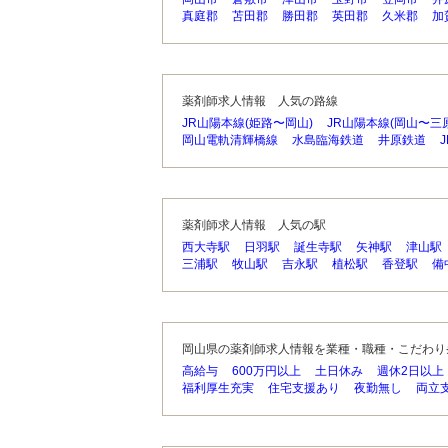
真庭郡
苫田郡
勝田郡
英田郡
久米郡
加
薬剤師求人情報 人気の路線
JR山陽本線(姫路〜岡山)
JR山陽本線(岡山〜三原
岡山電軌清輝橋線
水島臨海鉄道
井原鉄道
薬剤師求人情報 人気の駅
西大寺駅
日羽駅
誕生寺駅
矢神駅
津山駅
三浦駅
牧山駅
吉永駅
植松駅
香登駅
備
岡山県の薬剤師求人情報を業種・職種・こだわり
高給与
600万円以上
土日休み
週休2日以上
福利厚生充実
住宅支援あり
夜勤無し
両立