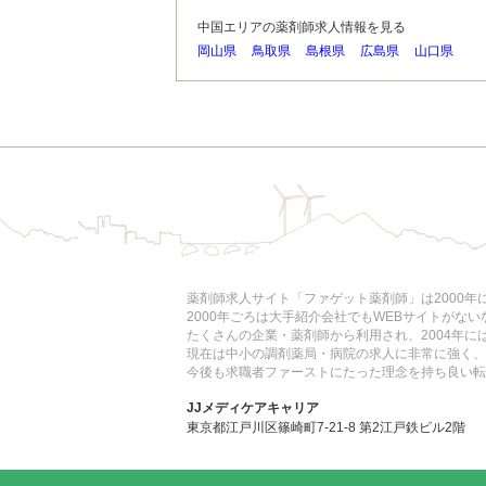
中国エリアの薬剤師求人情報を見る
岡山県
鳥取県
島根県
広島県
山口県
薬剤師求人サイト「ファゲット薬剤師」は2000
2000年ごろは大手紹介会社でもWEBサイトがな
たくさんの企業・薬剤師から利用され、2004年
現在は中小の調剤薬局・病院の求人に非常に強く、
今後も求職者ファーストにたった理念を持ち良い転
JJメディケアキャリア
東京都江戸川区篠崎町7-21-8 第2江戸鉄ビル2階