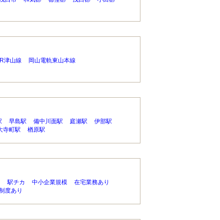
JR津山線
岡山電軌東山本線
駅
早島駅
備中川面駅
庭瀬駅
伊部駅
大寺町駅
楢原駅
り
駅チカ
中小企業規模
在宅業務あり
制度あり