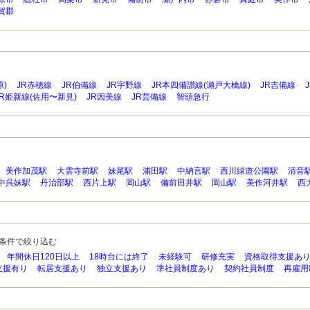
賀郡
)
JR赤穂線
JR伯備線
JR宇野線
JR本四備讃線(瀬戸大橋線)
JR吉備線
JR姫新線(佐用〜新見)
JR因美線
JR芸備線
智頭急行
美作加茂駅
大雲寺前駅
妹尾駅
浦田駅
中納言駅
西川緑道公園駅
清音
中呉妹駅
丹治部駅
西片上駅
岡山駅
備前田井駅
岡山駅
美作河井駅
西
条件で絞り込む
年間休日120日以上
18時台には終了
未経験可
研修充実
資格取得支援あ
支援有り
転居支援あり
独立支援あり
準社員制度あり
契約社員制度
再雇用