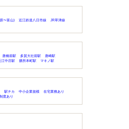
米原〜富山)
近江鉄道八日市線
JR草津線
唐橋前駅
多賀大社前駅
唐崎駅
近江中庄駅
膳所本町駅
マキノ駅
り
駅チカ
中小企業規模
在宅業務あり
制度あり