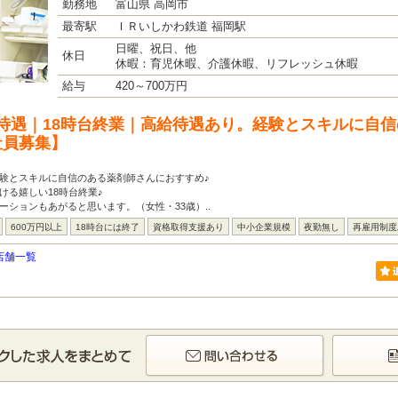
勤務地
富山県 高岡市
最寄駅
ＩＲいしかわ鉄道 福岡駅
日曜、祝日、他
休日
休暇：育児休暇、介護休暇、リフレッシュ休暇
給与
420～700万円
待遇｜18時台終業｜高給待遇あり。経験とスキルに自
社員募集】
験とスキルに自信のある薬剤師さんにおすすめ♪
ける嬉しい18時台終業♪
ーションもあがると思います。（女性・33歳）..
600万円以上
18時台には終了
資格取得支援あり
中小企業規模
夜勤無し
再雇用制度
店舗一覧