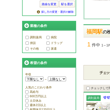
路線を変更
駅を選択
探し方の変更・選択の解除
業種の条件
福岡駅
の
調剤薬局
病院
1
併設
ドラッグ
件中
1～1
その他
派遣
希望の条件
年収
～
人気のこだわり条件
チェックして
高給与
600万円以上
せせ
調剤薬局
土日休み
週休2日以上
年間休日120日以上