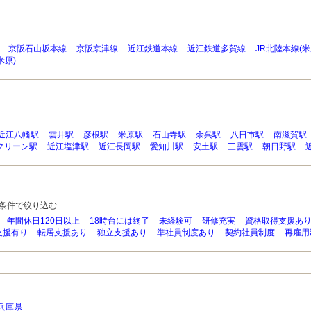
京阪石山坂本線
京阪京津線
近江鉄道本線
近江鉄道多賀線
JR北陸本線(
米原)
近江八幡駅
雲井駅
彦根駅
米原駅
石山寺駅
余呉駅
八日市駅
南滋賀駅
クリーン駅
近江塩津駅
近江長岡駅
愛知川駅
安土駅
三雲駅
朝日野駅
条件で絞り込む
年間休日120日以上
18時台には終了
未経験可
研修充実
資格取得支援あ
支援有り
転居支援あり
独立支援あり
準社員制度あり
契約社員制度
再雇用
兵庫県