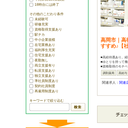
18時台には終了
その他のこだわり条件
未経験可
研修充実
資格取得支援あり
駅チカ
高岡市｜高
中小企業規模
在宅業務あり
すすめ♪【
福利厚生充実
住宅支援あり
■高給待遇あり。経
夜勤無し
■ゆとりを持って働
両立支援有り
■資格取得のモチベ
転居支援あり
調剤薬局
高給与
独立支援あり
準社員制度あり
関連求人：
関連
契約社員制度
再雇用制度あり
キーワードで絞り込む