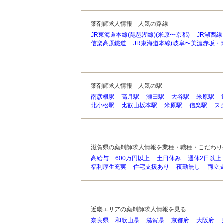
薬剤師求人情報 人気の路線
JR東海道本線(琵琶湖線)(米原〜京都)
JR湖西線
信楽高原鐵道
JR東海道本線(岐阜〜美濃赤坂・
薬剤師求人情報 人気の駅
南彦根駅
高月駅
瀬田駅
大谷駅
米原駅
北小松駅
比叡山坂本駅
米原駅
信楽駅
ス
滋賀県の薬剤師求人情報を業種・職種・こだわり
高給与
600万円以上
土日休み
週休2日以上
福利厚生充実
住宅支援あり
夜勤無し
両立
近畿エリアの薬剤師求人情報を見る
奈良県
和歌山県
滋賀県
京都府
大阪府