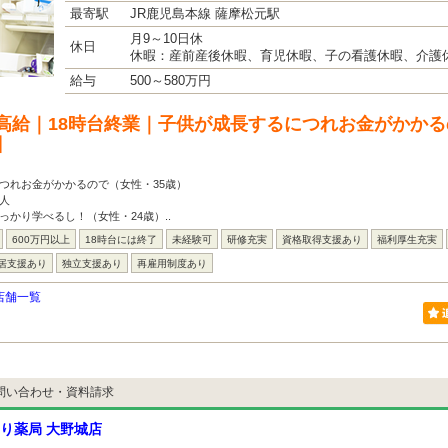
最寄駅
JR鹿児島本線 薩摩松元駅
月9～10日休
休日
休暇：産前産後休暇、育児休暇、子の看護休暇、介護
給与
500～580万円
高給｜18時台終業｜子供が成長するにつれお金がかかる
】
つれお金がかかるので（女性・35歳）
人
っかり学べるし！（女性・24歳）..
600万円以上
18時台には終了
未経験可
研修充実
資格取得支援あり
福利厚生充実
居支援あり
独立支援あり
再雇用制度あり
店舗一覧
問い合わせ・資料請求
り薬局 大野城店