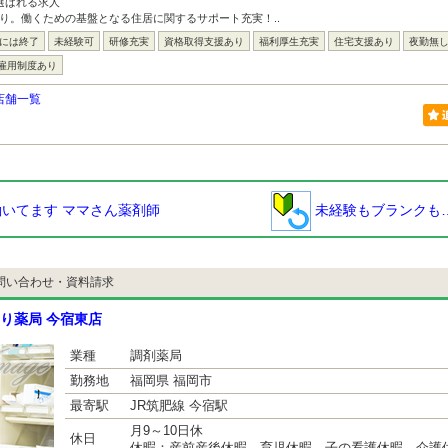
選ばれる求人
り。働くための基盤となる住居に関するサポート充実！..
台には終了
未経験可
研修充実
資格取得支援あり
福利厚生充実
住宅支援あり
夜勤無
雇用制度あり
店舗一覧
いてます ママさん薬剤師
未経験もブランクも
問い合わせ・資料請求
り薬局 今宿東店
業種
調剤薬局
勤務地
福岡県 福岡市
最寄駅
JR筑肥線 今宿駅
月9～10日休
休日