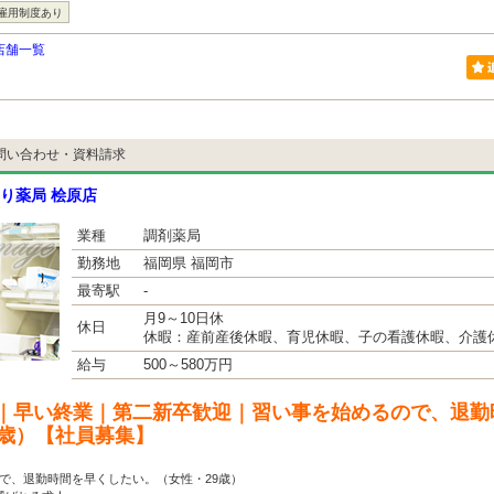
雇用制度あり
店舗一覧
問い合わせ・資料請求
り薬局 桧原店
業種
調剤薬局
勤務地
福岡県 福岡市
最寄駅
-
月9～10日休
休日
休暇：産前産後休暇、育児休暇、子の看護休暇、介護
給与
500～580万円
｜早い終業｜第二新卒歓迎｜習い事を始めるので、退勤
9歳）【社員募集】
で、退勤時間を早くしたい。（女性・29歳）