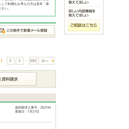
として転職をお考えの方は是非「薬
ださい。
...
1
2
3
500
次へ
薬剤師求人番号：252744
更新日：7月27日