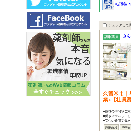
転職後 
チェックして
きら
調剤薬局
久留米市｜
業♪【社員
■趣味の時間やご家
■働きやすいし、し
■安心の住宅支援あ
調剤薬局
18時