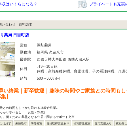
年収はいくらになる？
プライベートも充実の
問い合わせ・資料請求
り薬局 日吉町店
業種
調剤薬局
勤務地
福岡県 久留米市
最寄駅
西鉄天神大牟田線 西鉄久留米駅
月9～10日休
休日
休暇：産前産後休暇、育児休暇、子の看護休暇、介護
給与
500～580万円
早い終業｜新卒歓迎｜趣味の時間やご家族との時間もし
募集】
族との時間もしっかり取れる18時台終業♪
っかり学べるし！（女性・24歳）
り。働くための基盤となる住居に関するサポート充実！..
台には終了
未経験可
研修充実
資格取得支援あり
福利厚生充実
住宅支援あり
夜勤無