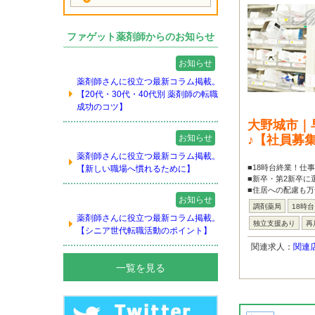
ファゲット薬剤師からのお知らせ
お知らせ
薬剤師さんに役立つ最新コラム掲載。
【20代・30代・40代別 薬剤師の転職
成功のコツ】
大野城市｜
お知らせ
♪【社員募
薬剤師さんに役立つ最新コラム掲載。
■18時台終業！仕
【新しい職場へ慣れるために】
■新卒・第2新卒に
■住居への配慮も万
お知らせ
調剤薬局
18時
薬剤師さんに役立つ最新コラム掲載。
独立支援あり
再
【シニア世代転職活動のポイント】
関連求人：
関連
一覧を見る