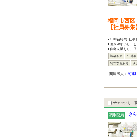
福岡市西区
【社員募集
■18時台終業♪仕
■働きやすいし、し
■住宅支援あり。借
調剤薬局
18時
独立支援あり
再
関連求人：
関連
チェックして
きら
調剤薬局