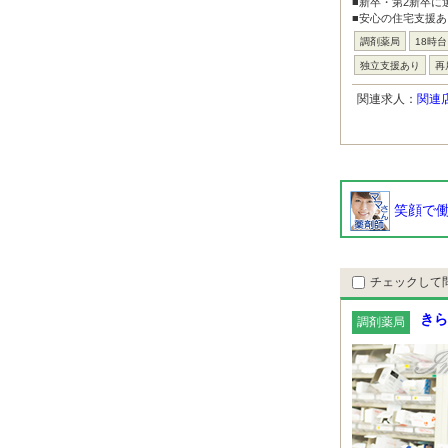
■新卒・第2新卒に
■安心の住宅支援あ
調剤薬局
18時
独立支援あり
再
関連求人：
関連
笑顔で働
チェックして
きら
調剤薬局