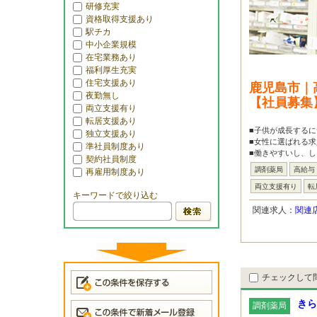
研修充実
資格取得支援あり
駅チカ
中小企業規模
在宅業務あり
福利厚生充実
住宅支援あり
鹿児島市｜
夜勤無し
【社員募集
両立支援有り
転居支援あり
■子供が成長するに
独立支援あり
■女性に選ばれる求
準社員制度あり
■働きやすいし、し
契約社員制度
調剤薬局
高給与
再雇用制度あり
両立支援有り
転
キーワードで絞り込む
関連求人：
関連
チェックして
きら
調剤薬局