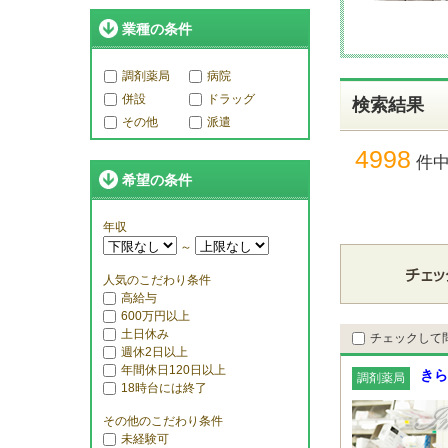
業種の条件
調剤薬局
病院
併設
ドラッグ
検索結果
その他
派遣
4998
件
希望の条件
年収
～
人気のこだわり条件
高給与
600万円以上
土日休み
チェックして
週休2日以上
年間休日120日以上
きら
調剤薬局
18時台には終了
その他のこだわり条件
未経験可