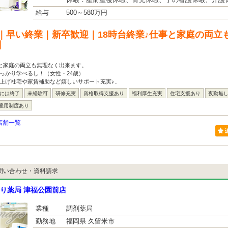
休暇：産前産後休暇、育児休暇、子の看護休暇、介護
給与
500～580万円
｜早い終業｜新卒歓迎｜18時台終業♪仕事と家庭の両立
】
事と家庭の両立も無理なく出来ます。
っかり学べるし！（女性・24歳）
上げ社宅や家賃補助など嬉しいサポート充実♪..
台には終了
未経験可
研修充実
資格取得支援あり
福利厚生充実
住宅支援あり
夜勤無
雇用制度あり
店舗一覧
問い合わせ・資料請求
り薬局 津福公園前店
業種
調剤薬局
勤務地
福岡県 久留米市