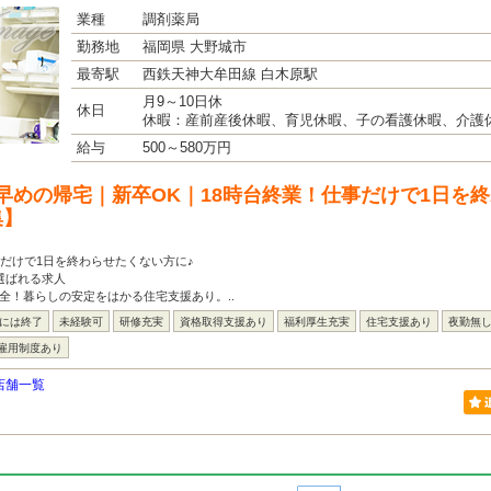
業種
調剤薬局
勤務地
福岡県 大野城市
最寄駅
西鉄天神大牟田線 白木原駅
月9～10日休
休日
休暇：産前産後休暇、育児休暇、子の看護休暇、介護
給与
500～580万円
早めの帰宅｜新卒OK｜18時台終業！仕事だけで1日を
集】
事だけで1日を終わらせたくない方に♪
選ばれる求人
全！暮らしの安定をはかる住宅支援あり。..
台には終了
未経験可
研修充実
資格取得支援あり
福利厚生充実
住宅支援あり
夜勤無
雇用制度あり
店舗一覧