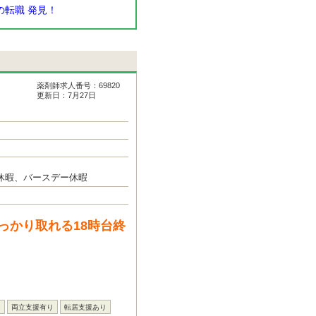
転職 発見！
薬剤師求人番号：69820
更新日：7月27日
休暇、バースデー休暇
っかり取れる18時台終
し
両立支援有り
転居支援あり