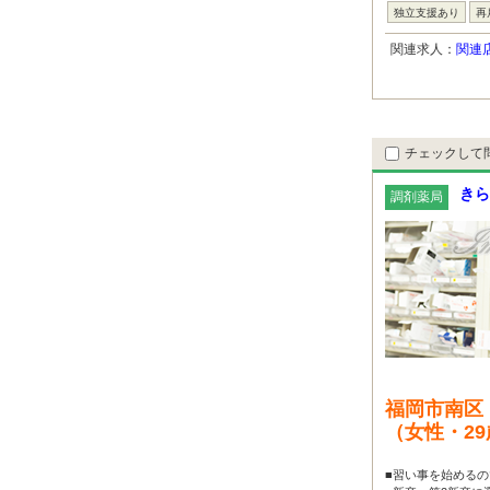
独立支援あり
再
関連求人：
関連
チェックして
きら
調剤薬局
福岡市南区
（女性・2
■習い事を始めるの