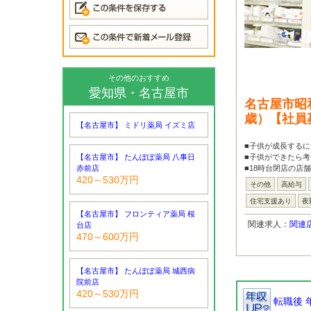
その他のおすすめ
愛知県・名古屋市
名古屋市昭
歳）【社員
【名古屋市】 ミドリ薬局 イズミ店
■子供が成長するに
【名古屋市】 たんぽぽ薬局 八事日
■子供ができたら
赤前店
■18時台閉店の店
420～530万円
その他
高給与
住宅支援あり
夜
【名古屋市】 フロンティア薬局 桜
関連求人：
関連
台店
470～600万円
【名古屋市】 たんぽぽ薬局 城西病
院前店
420～530万円
転職後 