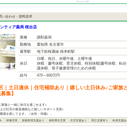
問い合わせ・資料請求
ンティア薬局 桜台店
業種
調剤薬局
勤務地
愛知県 名古屋市
最寄駅
地下鉄桜通線 桜本町駅
日曜、祝日、水曜午後、土曜午後
休日
休暇：慶弔休暇、育児休暇、特別休暇(慶弔休暇、転任
護休暇、母子健康管理のための休暇
給与
470～600万円
区｜土日連休｜住宅補助あり｜嬉しい土日休み♪ご家族
員募集】
ご家族と一緒に休日を過ごせます♪
上げ社宅や家賃補助など嬉しいサポート充実♪
職場を探してます。（女性・30歳）..
み
研修充実
資格取得支援あり
福利厚生充実
住宅支援あり
両立支援有り
転居支援あ