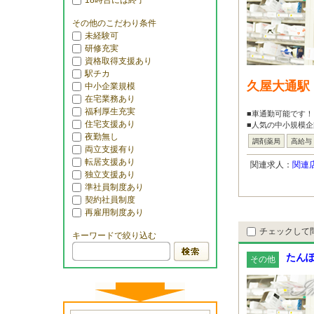
18時台には終了
その他のこだわり条件
未経験可
研修充実
資格取得支援あり
駅チカ
久屋大通駅
中小企業規模
在宅業務あり
福利厚生充実
■車通勤可能です！
住宅支援あり
■人気の中小規模企
夜勤無し
調剤薬局
高給与
両立支援有り
転居支援あり
関連求人：
関連
独立支援あり
準社員制度あり
契約社員制度
再雇用制度あり
チェックして
キーワードで絞り込む
たんぽ
その他