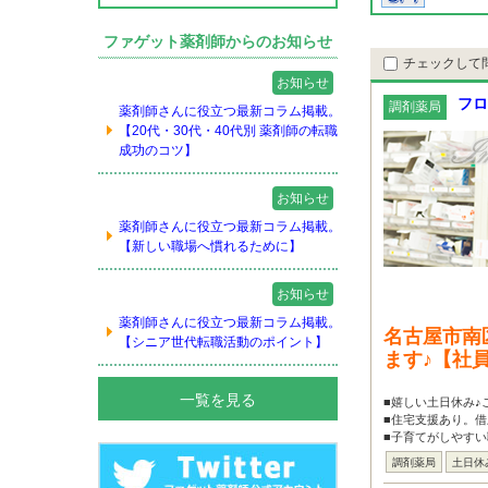
ファゲット薬剤師からのお知らせ
チェックして
お知らせ
フロ
調剤薬局
薬剤師さんに役立つ最新コラム掲載。
【20代・30代・40代別 薬剤師の転職
成功のコツ】
お知らせ
薬剤師さんに役立つ最新コラム掲載。
【新しい職場へ慣れるために】
お知らせ
薬剤師さんに役立つ最新コラム掲載。
名古屋市南
【シニア世代転職活動のポイント】
ます♪【社
一覧を見る
■嬉しい土日休み♪
■住宅支援あり。借
■子育てがしやすい
調剤薬局
土日休