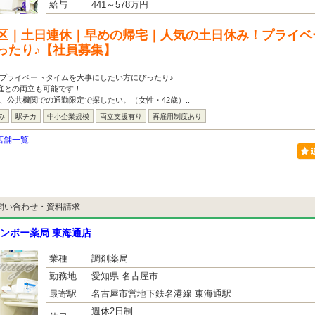
給与
441～578万円
区｜土日連休｜早めの帰宅｜人気の土日休み！プライベ
ったり♪【社員募集】
プライベートタイムを大事にしたい方にぴったり♪
家庭との両立も可能です！
、公共機関での通勤限定で探したい。（女性・42歳）..
み
駅チカ
中小企業規模
両立支援有り
再雇用制度あり
店舗一覧
問い合わせ・資料請求
ンボー薬局 東海通店
業種
調剤薬局
勤務地
愛知県 名古屋市
最寄駅
名古屋市営地下鉄名港線 東海通駅
週休2日制