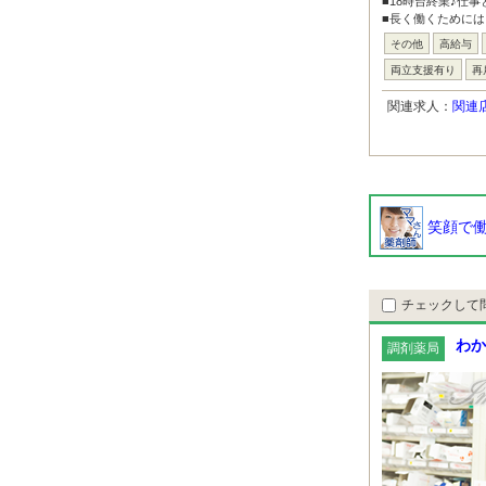
■18時台終業♪仕
■長く働くためには
その他
高給与
両立支援有り
再
関連求人：
関連
笑顔で働
チェックして
わか
調剤薬局