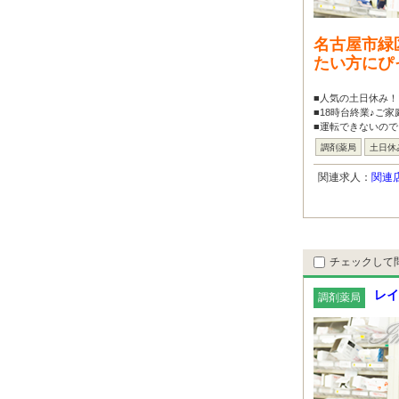
名古屋市緑
たい方にぴ
■人気の土日休み！
■18時台終業♪ご
■運転できないので
調剤薬局
土日休
関連求人：
関連
チェックして
レイ
調剤薬局