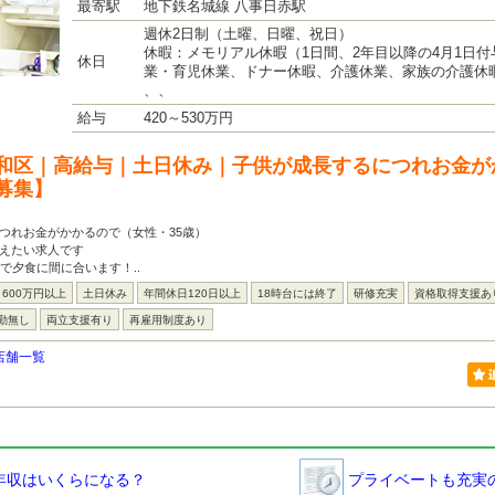
最寄駅
地下鉄名城線 八事日赤駅
週休2日制（土曜、日曜、祝日）
休暇：メモリアル休暇（1日間、2年目以降の4月1日
休日
業・育児休業、ドナー休暇、介護休業、家族の介護休
、、
給与
420～530万円
和区｜高給与｜土日休み｜子供が成長するにつれお金が
募集】
つれお金がかかるので（女性・35歳）
考えたい求人です
舗で夕食に間に合います！..
600万円以上
土日休み
年間休日120日以上
18時台には終了
研修充実
資格取得支援あ
勤無し
両立支援有り
再雇用制度あり
店舗一覧
年収はいくらになる？
プライベートも充実の