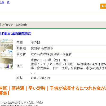
店舗一覧
問い合わせ・資料請求
ぽ薬局 城西病院前店
業種
その他
勤務地
愛知県 名古屋市
最寄駅
近鉄名古屋線 黄金駅・烏森駅
週休2日（日曜、祝日、他）
休暇：メモリアル休暇（1日間、2年目以降の4月1日
休日
業・育児休業、ドナー休暇、介護休業、家族の介護休
、、
給与
420～530万円
村区｜高待遇｜早い定時｜子供が成長するにつれお金が
募集】
つれお金がかかるので（女性・35歳）