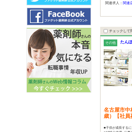
関連求人：
関連
チェックして
たんぽ
その他
名古屋市中
歳）【社員
■子供が成長するに