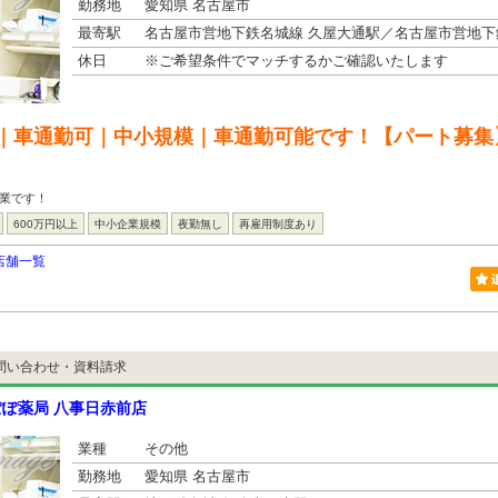
勤務地
愛知県 名古屋市
最寄駅
名古屋市営地下鉄名城線 久屋大通駅／名古屋市営地下鉄
休日
※ご希望条件でマッチするかご確認いたします
｜車通勤可｜中小規模｜車通勤可能です！【パート募集
業です！
600万円以上
中小企業規模
夜勤無し
再雇用制度あり
店舗一覧
問い合わせ・資料請求
ぽ薬局 八事日赤前店
業種
その他
勤務地
愛知県 名古屋市