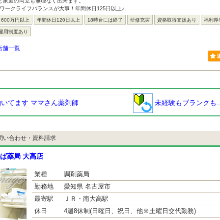
事と家庭の両立も無理なく出来ます。
ワークライフバランスが大事！年間休日125日以上♪..
600万円以上
年間休日120日以上
18時台には終了
研修充実
資格取得支援あり
福利厚
雇用制度あり
店舗一覧
いてます ママさん薬剤師
未経験もブランクも
問い合わせ・資料請求
ば薬局 大高店
業種
調剤薬局
勤務地
愛知県 名古屋市
最寄駅
ＪＲ・南大高駅
休日
4週8休制(日曜日、祝日、他※土曜日交代勤務)