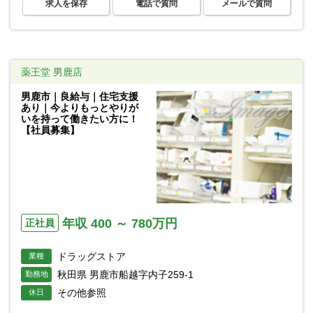
求人を保存
電話で質問
メールで質問
薬王堂 男鹿店
男鹿市｜良給与｜住宅支援
あり｜今よりもっとやりが
いを持って働きたい方に！
【社員募集】
年収 400 ～ 780万円
正社員
ドラッグストア
業種
秋田県 男鹿市船越字内子259-1
勤務地
その他参照
休日