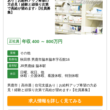
あり｜お給料アップ希望の
方必見！経験と頑張り次第
で高給が望めます♪【社員募
集】
年収 400 ～ 800万円
正社員
その他
業種
秋田県 男鹿市脇本脇本字石館16
勤務地
JR男鹿線 脇本駅
最寄駅
日曜、祝日、他
休日
休暇：介護休暇、看護休暇、特別休暇
男鹿市｜高待遇｜住宅支援あり｜お給料アップ希望の方必
見！経験と頑張り次第で高給が望めます♪【社員募集】
求人情報を詳しく見てみる