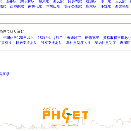
駅
荒井駅
駒ヶ林駅
鳴尾駅
西宮駅
須磨寺駅
杭瀬駅
湊川駅
三宮駅
路駅
西神南駅
南矢代駅
本黒田駅
舞子公園駅
鶴居駅
小野駅
西栗栖駅
条件で絞り込む
年間休日120日以上
18時台には終了
未経験可
研修充実
資格取得支援あ
支援有り
転居支援あり
独立支援あり
準社員制度あり
契約社員制度
再雇用
兵庫県