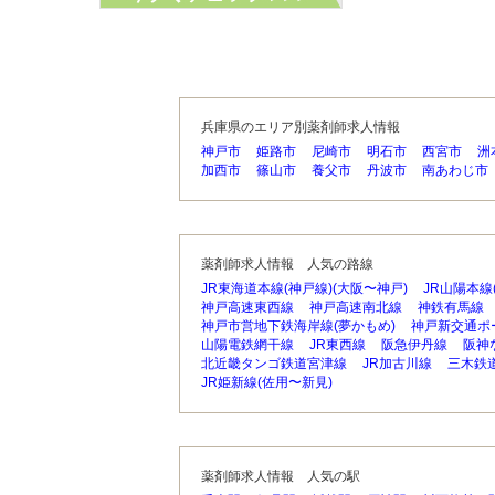
兵庫県のエリア別薬剤師求人情報
神戸市
姫路市
尼崎市
明石市
西宮市
洲
加西市
篠山市
養父市
丹波市
南あわじ市
薬剤師求人情報 人気の路線
JR東海道本線(神戸線)(大阪〜神戸)
JR山陽本線
神戸高速東西線
神戸高速南北線
神鉄有馬線
神戸市営地下鉄海岸線(夢かもめ)
神戸新交通ポ
山陽電鉄網干線
JR東西線
阪急伊丹線
阪神
北近畿タンゴ鉄道宮津線
JR加古川線
三木鉄
JR姫新線(佐用〜新見)
薬剤師求人情報 人気の駅