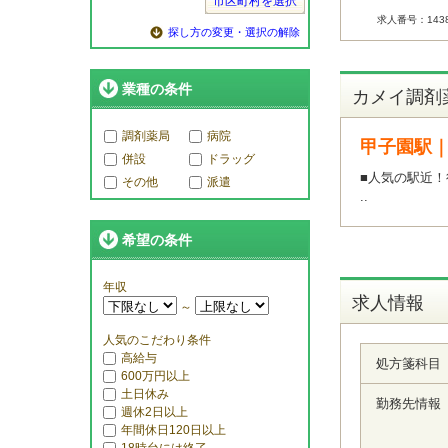
市区町村を選択
求人番号：1438
探し方の変更・選択の解除
業種の条件
カメイ調剤
調剤薬局
病院
甲子園駅
併設
ドラッグ
■人気の駅近！
その他
派遣
..
希望の条件
年収
求人情報
～
人気のこだわり条件
高給与
処方箋科目
600万円以上
土日休み
勤務先情報
週休2日以上
年間休日120日以上