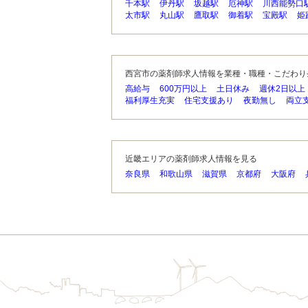
千本駅
伊丹駅
坂越駅
厄神駅
川西能勢口
太市駅
丸山駅
鷹取駅
御着駅
宝殿駅
姫
西宮市の薬剤師求人情報を業種・職種・こだわり
高給与
600万円以上
土日休み
週休2日以上
福利厚生充実
住宅支援あり
夜勤無し
両立
近畿エリアの薬剤師求人情報を見る
奈良県
和歌山県
滋賀県
京都府
大阪府