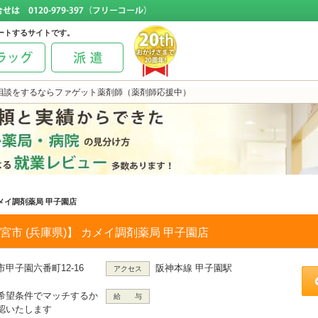
ートするサイトです。
相談をするならファゲット薬剤師（薬剤師応援中）
メイ調剤薬局 甲子園店
宮市 (兵庫県)】 カメイ調剤薬局 甲子園店
市甲子園六番町12-16
阪神本線 甲子園駅
アクセス
希望条件でマッチするか
給 与
認いたします