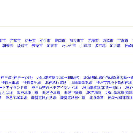
本市
芦屋市
伊丹市
相生市
豊岡市
加古川市
赤穂市
西脇市
宝塚市
朝来市
淡路市
宍粟市
加東市
たつの市
川辺郡
多可郡
加古郡
神崎
(神戸線)(神戸〜姫路)
JR山陽本線(兵庫〜和田岬)
JR福知山線(宝塚線)(新大阪〜
神鉄三田線
神鉄粟生線
北神急行電鉄
山陽電鉄本線
神戸市営地下鉄西神線
ートアイランド線
神戸新交通六甲アイランド線
JR山陽本線(姫路〜岡山)
JR
なんば線
阪神武庫川線
阪急今津線
阪急甲陽線
JR赤穂線
JR山陰本線(園部
道
阪急宝塚本線
能勢電鉄妙見線
能勢電鉄日生線
北条鉄道
神鉄公園都市線