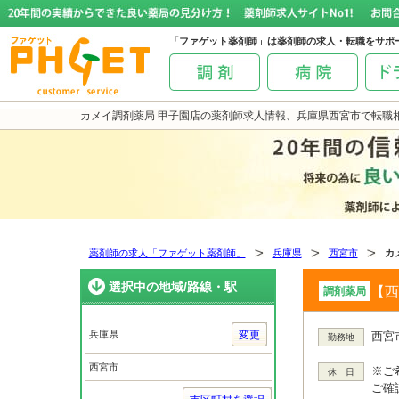
「ファゲット薬剤師」は薬剤師の求人・転職をサポ
カメイ調剤薬局 甲子園店の薬剤師求人情報、兵庫県西宮市で転職
薬剤師の求人「ファゲット薬剤師」
兵庫県
西宮市
カ
選択中の地域/路線・駅
【西
調剤薬局
兵庫県
変更
西宮
勤務地
西宮市
※ご
休 日
ご確