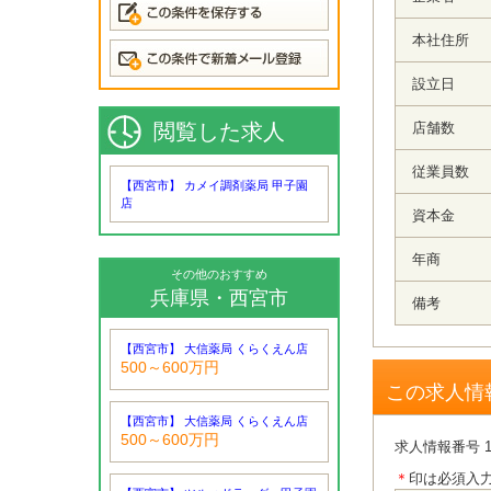
本社住所
設立日
閲覧した求人
店舗数
従業員数
【西宮市】 カメイ調剤薬局 甲子園
店
資本金
年商
その他のおすすめ
兵庫県・西宮市
備考
【西宮市】 大信薬局 くらくえん店
500～600万円
この求人情
【西宮市】 大信薬局 くらくえん店
500～600万円
求人情報番号 1
＊
印は必須入