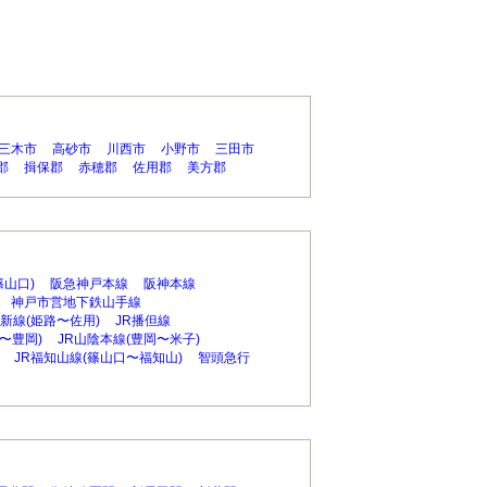
三木市
高砂市
川西市
小野市
三田市
郡
揖保郡
赤穂郡
佐用郡
美方郡
篠山口)
阪急神戸本線
阪神本線
神戸市営地下鉄山手線
姫新線(姫路〜佐用)
JR播但線
〜豊岡)
JR山陰本線(豊岡〜米子)
JR福知山線(篠山口〜福知山)
智頭急行