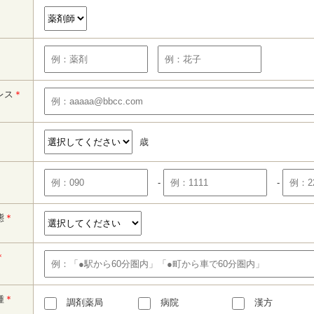
レス
＊
歳
-
-
態
＊
＊
種
＊
調剤薬局
病院
漢方