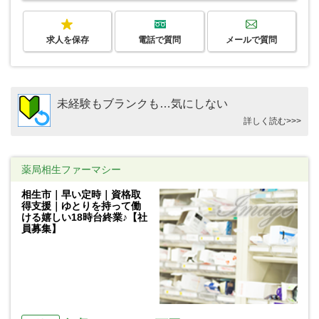
求人を保存
電話で質問
メールで質問
未経験もブランクも…気にしない
詳しく読む>>>
薬局相生ファーマシー
相生市｜早い定時｜資格取
得支援｜ゆとりを持って働
ける嬉しい18時台終業♪【社
員募集】