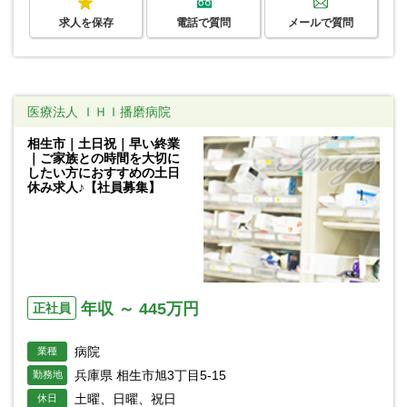
求人を保存
電話で質問
メールで質問
医療法人 ＩＨＩ播磨病院
相生市｜土日祝｜早い終業
｜ご家族との時間を大切に
したい方におすすめの土日
休み求人♪【社員募集】
年収 ～ 445万円
正社員
病院
業種
兵庫県 相生市旭3丁目5-15
勤務地
土曜、日曜、祝日
休日