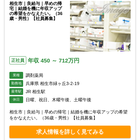
相生市｜良給与｜早めの帰
宅｜結婚を機に年収アップ
の希望をかなえたい。（36
歳・男性）【社員募集】
年収 450 ～ 712万円
正社員
調剤薬局
業種
兵庫県 相生市緑ヶ丘3-2-19
勤務地
JR 相生駅
最寄駅
日曜、祝日、木曜午後、土曜午後
休日
相生市｜良給与｜早めの帰宅｜結婚を機に年収アップの希望
をかなえたい。（36歳・男性）【社員募集】
求人情報を詳しく見てみる