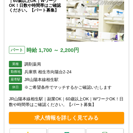
｜60歳以上OK｜Wワーク
OK！日数や時間帯はご確認
ください。【パート募集】
時給 1,700 ～ 2,200円
パート
調剤薬局
業種
兵庫県 相生市向陽台2-24
勤務地
JR山陽本線相生駅
最寄駅
※ご希望条件でマッチするかご確認いたします
休日
JR山陽本線相生駅｜副業OK｜60歳以上OK｜WワークOK！日
数や時間帯はご確認ください。【パート募集】
求人情報を詳しく見てみる