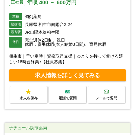
年収 400 ～ 600万円
正社員
調剤薬局
業種
兵庫県 相生市向陽台2-24
勤務地
JR山陽本線相生駅
最寄駅
完全週休2日制、祝日
休日
休暇：慶弔休暇(本人結婚3日間)、育児休暇
相生市｜早い定時｜資格取得支援｜ゆとりを持って働ける嬉
しい18時台終業♪【社員募集】
求人情報を詳しく見てみる
求人を保存
電話で質問
メールで質問
ナチュール調剤薬局