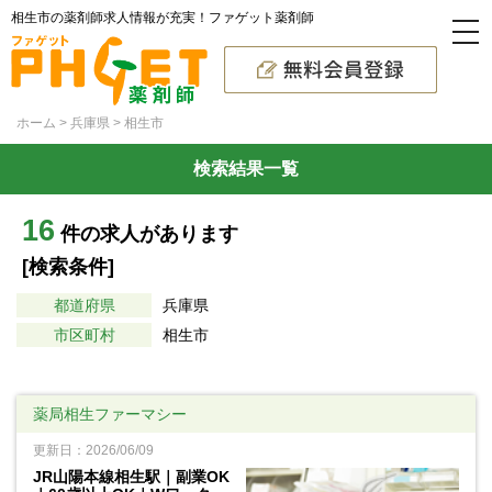
相生市の薬剤師求人情報が充実！ファゲット薬剤師
ホーム
兵庫県
相生市
検索結果一覧
16
件の求人があります
[検索条件]
都道府県
兵庫県
市区町村
相生市
薬局相生ファーマシー
更新日：2026/06/09
JR山陽本線相生駅｜副業OK