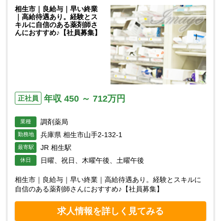
相生市｜良給与｜早い終業
｜高給待遇あり。経験とス
キルに自信のある薬剤師さ
んにおすすめ♪【社員募集】
年収 450 ～ 712万円
正社員
調剤薬局
業種
兵庫県 相生市山手2-132-1
勤務地
JR 相生駅
最寄駅
日曜、祝日、木曜午後、土曜午後
休日
相生市｜良給与｜早い終業｜高給待遇あり。経験とスキルに
自信のある薬剤師さんにおすすめ♪【社員募集】
求人情報を詳しく見てみる