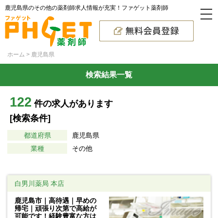
鹿児島県のその他の薬剤師求人情報が充実！ファゲット薬剤師
ホーム
鹿児島県
検索結果一覧
122
件の求人があります
[検索条件]
都道府県
鹿児島県
業種
その他
白男川薬局 本店
鹿児島市｜高待遇｜早めの
帰宅｜頑張り次第で高給が
可能です！経験豊富な方は