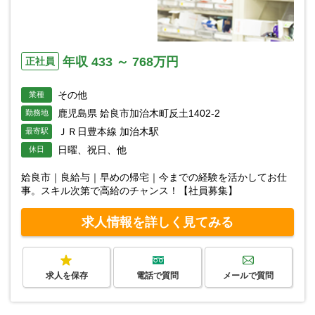
年収 433 ～ 768万円
正社員
その他
業種
鹿児島県 姶良市加治木町反土1402-2
勤務地
ＪＲ日豊本線 加治木駅
最寄駅
日曜、祝日、他
休日
姶良市｜良給与｜早めの帰宅｜今までの経験を活かしてお仕
事。スキル次第で高給のチャンス！【社員募集】
求人情報を詳しく見てみる
求人を保存
電話で質問
メールで質問