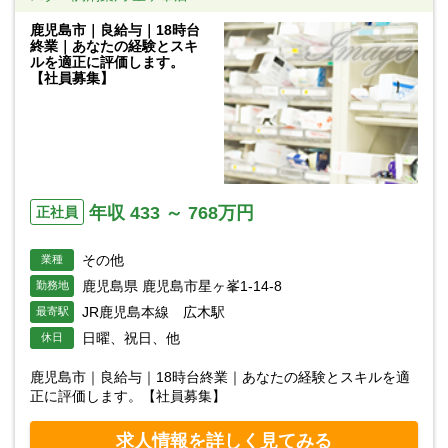
鹿児島市｜良給与｜18時台
終業｜あなたの経験とスキ
ルを適正に評価します。
【社員募集】
年収 433 ～ 768万円
正社員
その他
業種
鹿児島県 鹿児島市星ヶ峯1-14-8
勤務地
JR鹿児島本線 広木駅
最寄駅
日曜、祝日、他
休日
鹿児島市｜良給与｜18時台終業｜あなたの経験とスキルを適
正に評価します。【社員募集】
求人情報を詳しく見てみる