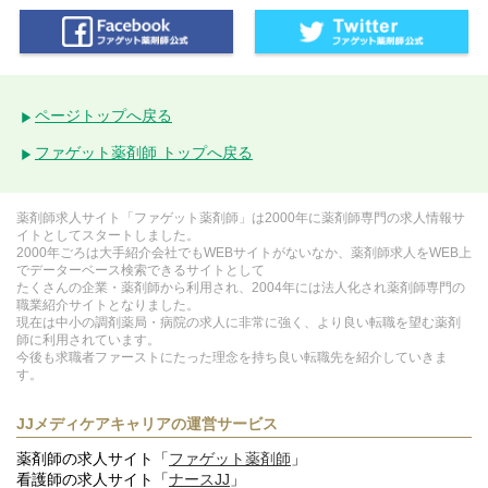
ページトップへ戻る
ファゲット薬剤師 トップへ戻る
薬剤師求人サイト「ファゲット薬剤師」は2000年に薬剤師専門の求人情報サ
イトとしてスタートしました。
2000年ごろは大手紹介会社でもWEBサイトがないなか、薬剤師求人をWEB上
でデーターベース検索できるサイトとして
たくさんの企業・薬剤師から利用され、2004年には法人化され薬剤師専門の
職業紹介サイトとなりました。
現在は中小の調剤薬局・病院の求人に非常に強く、より良い転職を望む薬剤
師に利用されています。
今後も求職者ファーストにたった理念を持ち良い転職先を紹介していきま
す。
JJメディケアキャリアの運営サービス
薬剤師の求人サイト「
ファゲット薬剤師
」
看護師の求人サイト「
ナースJJ
」