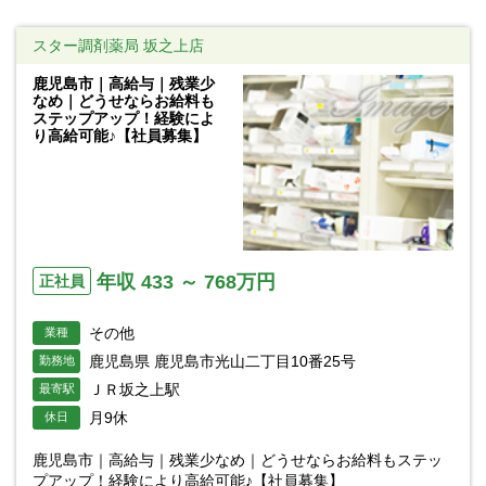
スター調剤薬局 坂之上店
鹿児島市｜高給与｜残業少
なめ｜どうせならお給料も
ステップアップ！経験によ
り高給可能♪【社員募集】
年収 433 ～ 768万円
正社員
その他
業種
鹿児島県 鹿児島市光山二丁目10番25号
勤務地
ＪＲ坂之上駅
最寄駅
月9休
休日
鹿児島市｜高給与｜残業少なめ｜どうせならお給料もステッ
プアップ！経験により高給可能♪【社員募集】