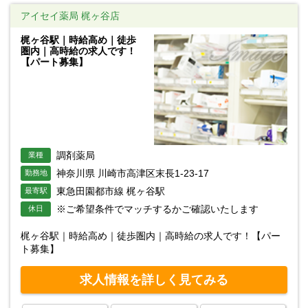
アイセイ薬局 梶ヶ谷店
梶ヶ谷駅｜時給高め｜徒歩
圏内｜高時給の求人です！
【パート募集】
調剤薬局
業種
神奈川県 川崎市高津区末長1-23-17
勤務地
東急田園都市線 梶ヶ谷駅
最寄駅
※ご希望条件でマッチするかご確認いたします
休日
梶ヶ谷駅｜時給高め｜徒歩圏内｜高時給の求人です！【パー
ト募集】
求人情報を詳しく見てみる