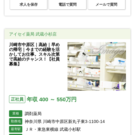
求人を保存
電話で質問
メールで質問
アイセイ薬局 武蔵小杉店
川崎市中原区｜高給｜早め
の帰宅｜今までの経験を活
かしてお仕事。スキル次第
で高給のチャンス！【社員
募集】
年収 400 ～ 550万円
正社員
調剤薬局
業種
神奈川県 川崎市中原区新丸子東3-1100-14
勤務地
ＪＲ・東急東横線 武蔵小杉駅
最寄駅