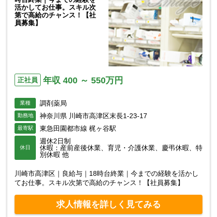
活かしてお仕事。スキル次
第で高給のチャンス！【社
員募集】
年収 400 ～ 550万円
正社員
調剤薬局
業種
神奈川県 川崎市高津区末長1-23-17
勤務地
東急田園都市線 梶ヶ谷駅
最寄駅
週休2日制
休暇：産前産後休業、育児・介護休業、慶弔休暇、特
休日
別休暇 他
川崎市高津区｜良給与｜18時台終業｜今までの経験を活かし
てお仕事。スキル次第で高給のチャンス！【社員募集】
求人情報を詳しく見てみる