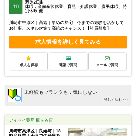
週休2日制
休暇：産前産後休業、育児・介護休業、慶弔休暇、特
休日
別休暇 他
川崎市中原区｜高給｜早めの帰宅｜今までの経験を活かして
お仕事。スキル次第で高給のチャンス！【社員募集】
求人情報を詳しく見てみる
求人を保存
電話で質問
メールで質問
未経験もブランクも…気にしない
詳しく読む>>>
アイセイ薬局 梶ヶ谷店
川崎市高津区｜良給与｜18
時台終業｜今までの経験を