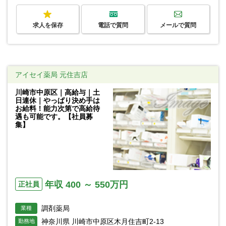
求人を保存
電話で質問
メールで質問
アイセイ薬局 元住吉店
川崎市中原区｜高給与｜土
日連休｜やっぱり決め手は
お給料！能力次第で高給待
遇も可能です。【社員募
集】
年収 400 ～ 550万円
正社員
調剤薬局
業種
神奈川県 川崎市中原区木月住吉町2-13
勤務地