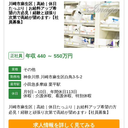
川崎市麻生区｜高給｜休日
たっぷり｜お給料アップ希
望の方必見！経験と頑張り
次第で高給が望めます♪【社
員募集】
年収 440 ～ 550万円
正社員
その他
業種
神奈川県 川崎市麻生区白鳥3-5-2
勤務地
小田急多摩線 栗平駅
最寄駅
月9日～10日、年間休日113日
休日
休暇：介護休暇、看護休暇、特別休暇
川崎市麻生区｜高給｜休日たっぷり｜お給料アップ希望の方
必見！経験と頑張り次第で高給が望めます♪【社員募集】
求人情報を詳しく見てみる