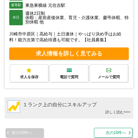
東急東横線 元住吉駅
最寄駅
週休2日制
休暇：産前産後休業、育児・介護休業、慶弔休暇、特
休日
別休暇 他
川崎市中原区｜高給与｜土日連休｜やっぱり決め手はお給
料！能力次第で高給待遇も可能です。【社員募集】
求人情報を詳しく見てみる
求人を保存
電話で質問
メールで質問
１ランク上の自分にスキルアップ
詳しく読む>>>
前の10件へ
次の10件へ