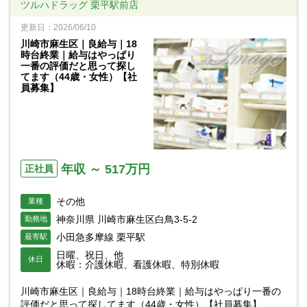
ツルハドラッグ 栗平駅前店
更新日：2026/06/10
川崎市麻生区｜良給与｜18
時台終業｜給与はやっぱり
一番の評価だと思って探し
てます（44歳・女性）【社
員募集】
年収 ～ 517万円
正社員
その他
業種
神奈川県 川崎市麻生区白鳥3-5-2
勤務地
小田急多摩線 栗平駅
最寄駅
日曜、祝日、他
休日
休暇：介護休暇、看護休暇、特別休暇
川崎市麻生区｜良給与｜18時台終業｜給与はやっぱり一番の
評価だと思って探してます（44歳・女性）【社員募集】