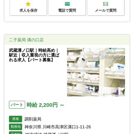
求人を保存
電話で質問
メールで質問
二子薬局 溝の口店
武蔵溝ノ口駅｜時給高め｜
駅近｜収入重視の方に選ば
れる求人【パート募集】
時給 2,200円 ～
パート
調剤薬局
業種
神奈川県 川崎市高津区溝口1-11-26
勤務地