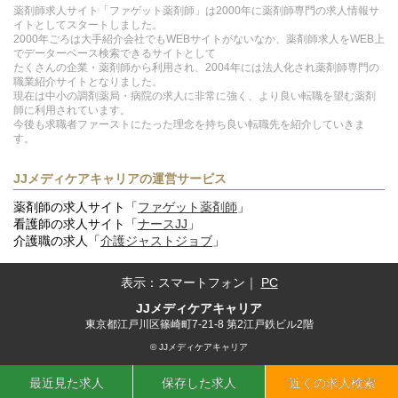
薬剤師求人サイト「ファゲット薬剤師」は2000年に薬剤師専門の求人情報サ
イトとしてスタートしました。
2000年ごろは大手紹介会社でもWEBサイトがないなか、薬剤師求人をWEB上
でデーターベース検索できるサイトとして
たくさんの企業・薬剤師から利用され、2004年には法人化され薬剤師専門の
職業紹介サイトとなりました。
現在は中小の調剤薬局・病院の求人に非常に強く、より良い転職を望む薬剤
師に利用されています。
今後も求職者ファーストにたった理念を持ち良い転職先を紹介していきま
す。
JJメディケアキャリアの運営サービス
薬剤師の求人サイト「
ファゲット薬剤師
」
看護師の求人サイト「
ナースJJ
」
介護職の求人「
介護ジャストジョブ
」
表示：
スマートフォン
｜
PC
JJメディケアキャリア
東京都江戸川区篠崎町7-21-8 第2江戸鉄ビル2階
© JJメディケアキャリア
最近見た求人
保存した求人
近くの求人検索