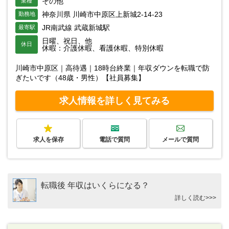
その他
業種
神奈川県 川崎市中原区上新城2-14-23
勤務地
JR南武線 武蔵新城駅
最寄駅
日曜、祝日、他
休日
休暇：介護休暇、看護休暇、特別休暇
川崎市中原区｜高待遇｜18時台終業｜年収ダウンを転職で防
ぎたいです（48歳・男性）【社員募集】
求人情報を詳しく見てみる
求人を保存
電話で質問
メールで質問
転職後 年収はいくらになる？
詳しく読む>>>