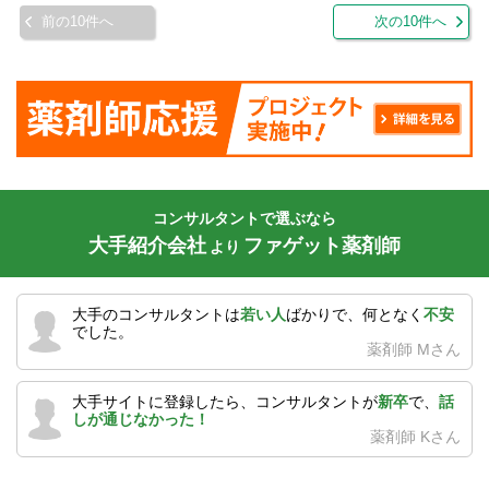
前の10件へ
次の10件へ
コンサルタントで選ぶなら
大手紹介会社
ファゲット薬剤師
より
大手のコンサルタントは
若い人
ばかりで、何となく
不安
でした。
薬剤師 Mさん
大手サイトに登録したら、コンサルタントが
新卒
で、
話
しが通じなかった！
薬剤師 Kさん