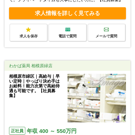
求人情報を詳しく見てみる
求人を保存
電話で質問
メールで質問
わかば薬局 相模原緑店
相模原市緑区｜高給与｜早
い定時｜やっぱり決め手は
お給料！能力次第で高給待
遇も可能です。【社員募
集】
年収 400 ～ 550万円
正社員