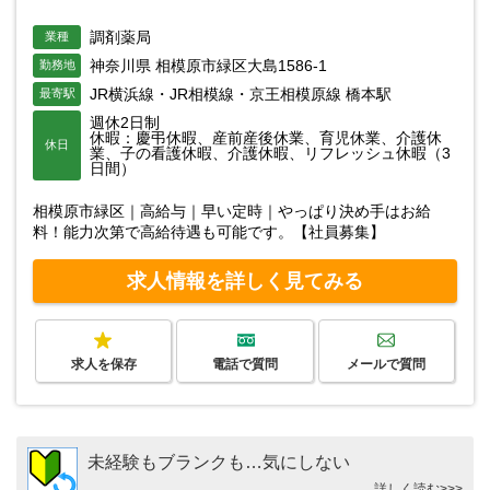
調剤薬局
業種
神奈川県 相模原市緑区大島1586-1
勤務地
JR横浜線・JR相模線・京王相模原線 橋本駅
最寄駅
週休2日制
休暇：慶弔休暇、産前産後休業、育児休業、介護休
休日
業、子の看護休暇、介護休暇、リフレッシュ休暇（3
日間）
相模原市緑区｜高給与｜早い定時｜やっぱり決め手はお給
料！能力次第で高給待遇も可能です。【社員募集】
求人情報を詳しく見てみる
求人を保存
電話で質問
メールで質問
未経験もブランクも…気にしない
詳しく読む>>>