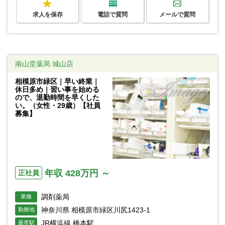
求人を保存
電話で質問
メールで質問
南山堂薬局 城山店
相模原市緑区｜早い終業｜
休日多め｜習い事を始める
ので、退勤時間を早くした
い。（女性・29歳）【社員
募集】
年収 428万円 ～
正社員
調剤薬局
業種
神奈川県 相模原市緑区川尻1423-1
勤務地
JR横浜線 橋本駅
最寄駅