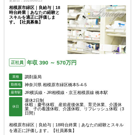
更新日：2026/06/15
相模原市緑区｜良給与｜18
時台終業｜あなたの経験と
スキルを適正に評価しま
す。【社員募集】
年収 390 ～ 570万円
正社員
調剤薬局
業種
神奈川県 相模原市緑区橋本5-4-5
勤務地
JR横浜線・JR相模線・京王相模原線 橋本駅
最寄駅
週休2日制
休暇：慶弔休暇、産前産後休業、育児休業、介護休
休日
業、子の看護休暇、介護休暇、リフレッシュ休暇（3
日間）
相模原市緑区｜良給与｜18時台終業｜あなたの経験とスキル
を適正に評価します。【社員募集】