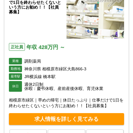
で1日を終わらせたくないと
いう方にお勧め！！【社員
募集】
年収 428万円 ～
正社員
調剤薬局
業種
神奈川県 相模原市緑区大島866-3
勤務地
JR横浜線 橋本駅
最寄駅
週休2日制
休日
休暇：慶弔休暇、産前産後休暇、育児休業
相模原市緑区｜早めの帰宅｜休日たっぷり｜仕事だけで1日を
終わらせたくないという方にお勧め！！【社員募集】
求人情報を詳しく見てみる