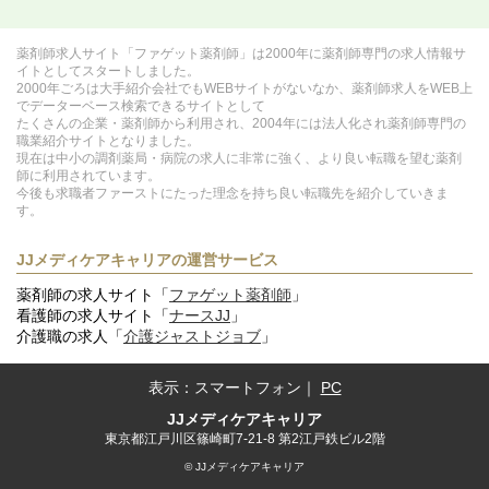
薬剤師求人サイト「ファゲット薬剤師」は2000年に薬剤師専門の求人情報サ
イトとしてスタートしました。
2000年ごろは大手紹介会社でもWEBサイトがないなか、薬剤師求人をWEB上
でデーターベース検索できるサイトとして
たくさんの企業・薬剤師から利用され、2004年には法人化され薬剤師専門の
職業紹介サイトとなりました。
現在は中小の調剤薬局・病院の求人に非常に強く、より良い転職を望む薬剤
師に利用されています。
今後も求職者ファーストにたった理念を持ち良い転職先を紹介していきま
す。
JJメディケアキャリアの運営サービス
薬剤師の求人サイト「
ファゲット薬剤師
」
看護師の求人サイト「
ナースJJ
」
介護職の求人「
介護ジャストジョブ
」
表示：
スマートフォン
｜
PC
JJメディケアキャリア
東京都江戸川区篠崎町7-21-8 第2江戸鉄ビル2階
© JJメディケアキャリア