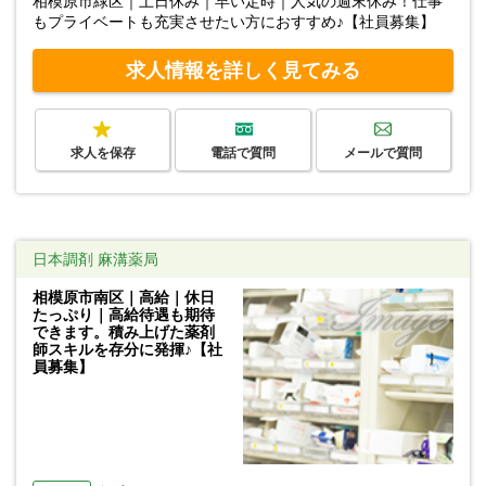
相模原市緑区｜土日休み｜早い定時｜人気の週末休み！仕事
もプライベートも充実させたい方におすすめ♪【社員募集】
求人情報を詳しく見てみる
求人を保存
電話で質問
メールで質問
日本調剤 麻溝薬局
相模原市南区｜高給｜休日
たっぷり｜高給待遇も期待
できます。積み上げた薬剤
師スキルを存分に発揮♪【社
員募集】