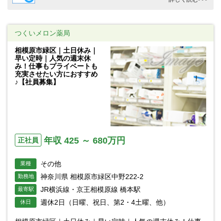
つくいメロン薬局
相模原市緑区｜土日休み｜
早い定時｜人気の週末休
み！仕事もプライベートも
充実させたい方におすすめ
♪【社員募集】
年収 425 ～ 680万円
正社員
その他
業種
神奈川県 相模原市緑区中野222-2
勤務地
JR横浜線・京王相模原線 橋本駅
最寄駅
週休2日（日曜、祝日、第2・4土曜、他）
休日