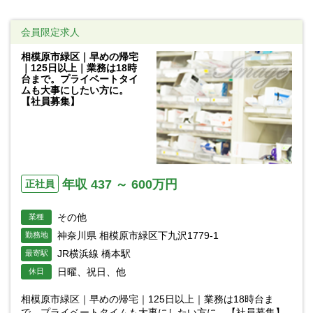
会員限定求人
相模原市緑区｜早めの帰宅
｜125日以上｜業務は18時
台まで。プライベートタイ
ムも大事にしたい方に。
【社員募集】
年収 437 ～ 600万円
正社員
その他
業種
神奈川県 相模原市緑区下九沢1779-1
勤務地
JR横浜線 橋本駅
最寄駅
日曜、祝日、他
休日
相模原市緑区｜早めの帰宅｜125日以上｜業務は18時台ま
で。プライベートタイムも大事にしたい方に。【社員募集】