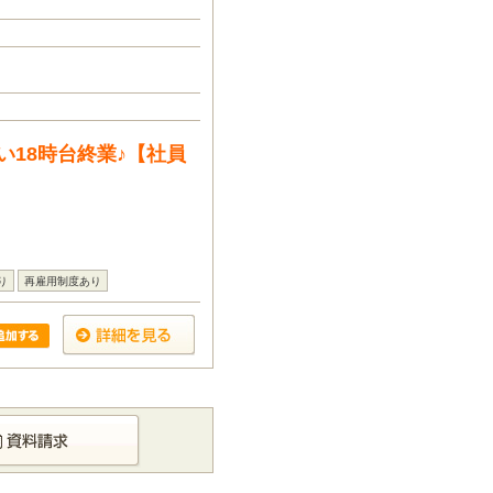
18時台終業♪【社員
り
再雇用制度あり