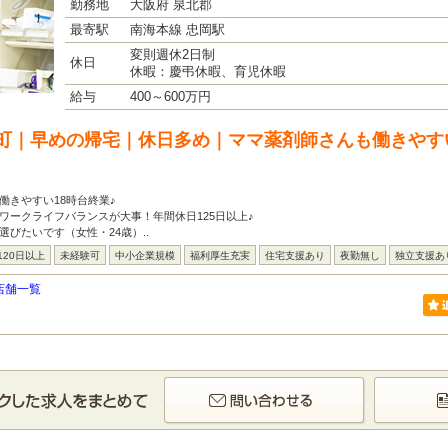
勤務地
大阪府 泉北郡
最寄駅
南海本線 忠岡駅
変則週休2日制
休日
休暇：慶弔休暇、育児休暇
給与
400～600万円
町｜早めの帰宅｜休日多め｜ママ薬剤師さんも働きやすい
働きやすい18時台終業♪
ワークライフバランスが大事！年間休日125日以上♪
選びたいです（女性・24歳）..
120日以上
未経験可
中小企業規模
福利厚生充実
住宅支援あり
夜勤無し
独立支援あ
店舗一覧