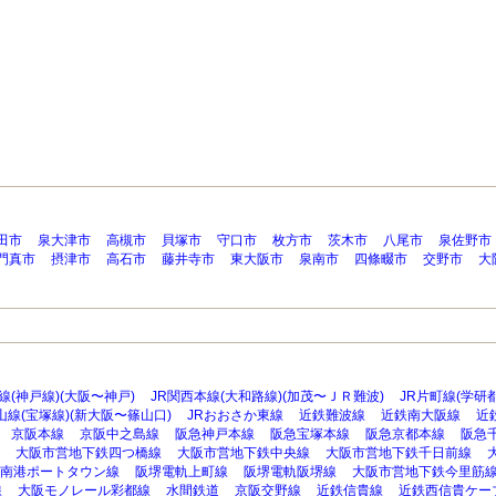
田市
泉大津市
高槻市
貝塚市
守口市
枚方市
茨木市
八尾市
泉佐野市
門真市
摂津市
高石市
藤井寺市
東大阪市
泉南市
四條畷市
交野市
大
線(神戸線)(大阪〜神戸)
JR関西本線(大和路線)(加茂〜ＪＲ難波)
JR片町線(学研
山線(宝塚線)(新大阪〜篠山口)
JRおおさか東線
近鉄難波線
近鉄南大阪線
近
京阪本線
京阪中之島線
阪急神戸本線
阪急宝塚本線
阪急京都本線
阪急
大阪市営地下鉄四つ橋線
大阪市営地下鉄中央線
大阪市営地下鉄千日前線
南港ポートタウン線
阪堺電軌上町線
阪堺電軌阪堺線
大阪市営地下鉄今里筋
線
大阪モノレール彩都線
水間鉄道
京阪交野線
近鉄信貴線
近鉄西信貴ケー