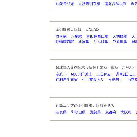
近鉄長野線
近鉄道明寺線
南海高師浜線
近
薬剤師求人情報 人気の駅
牧落駅
八尾駅
富田林西口駅
天満橋駅
天
動物園前駅
新家駅
なんば駅
芦原町駅
貝
泉北郡の薬剤師求人情報を業種・職種・こだわり
高給与
600万円以上
土日休み
週休2日以上
福利厚生充実
住宅支援あり
夜勤無し
両立
近畿エリアの薬剤師求人情報を見る
奈良県
和歌山県
滋賀県
京都府
大阪府