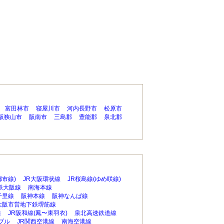
富田林市
寝屋川市
河内長野市
松原市
阪狭山市
阪南市
三島郡
豊能郡
泉北郡
都市線)
JR大阪環状線
JR桜島線(ゆめ咲線)
鉄大阪線
南海本線
千里線
阪神本線
阪神なんば線
大阪市営地下鉄堺筋線
線
JR阪和線(鳳〜東羽衣)
泉北高速鉄道線
ブル
JR関西空港線
南海空港線