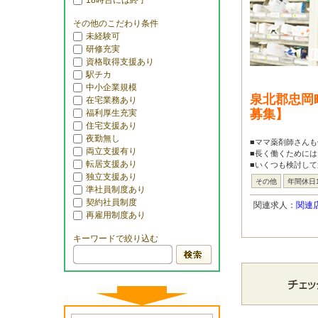
18時台には終了
その他のこだわり条件
未経験可
研修充実
資格取得支援あり
駅チカ
中小企業規模
泉北郡忠岡
在宅業務あり
募集】
福利厚生充実
住宅支援あり
夜勤無し
■ママ薬剤師さんも
両立支援有り
■長く働くためには
転居支援あり
■いくつも検討して
独立支援あり
その他
年間休日
準社員制度あり
契約社員制度
関連求人：
関連
再雇用制度あり
キーワードで絞り込む