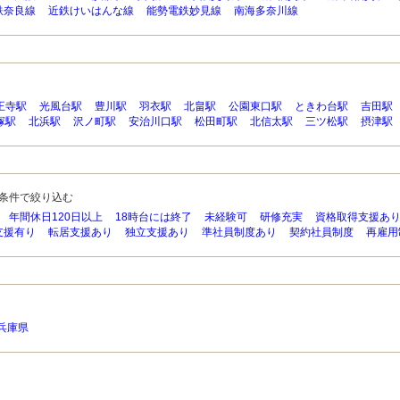
鉄奈良線
近鉄けいはんな線
能勢電鉄妙見線
南海多奈川線
王寺駅
光風台駅
豊川駅
羽衣駅
北畠駅
公園東口駅
ときわ台駅
吉田駅
塚駅
北浜駅
沢ノ町駅
安治川口駅
松田町駅
北信太駅
三ツ松駅
摂津駅
条件で絞り込む
年間休日120日以上
18時台には終了
未経験可
研修充実
資格取得支援あ
支援有り
転居支援あり
独立支援あり
準社員制度あり
契約社員制度
再雇用
兵庫県