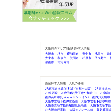
大阪府のエリア別薬剤師求人情報
大阪市
堺市
岸和田市
豊中市
池田市
吹
大東市
和泉市
箕面市
柏原市
羽曳野市
泉南郡
南河内郡
薬剤師求人情報 人気の路線
JR東海道本線(京都線)(京都〜大阪)
JR東海道本
JR東西線
JR阪和線(天王寺〜和歌山)
JR福知
南海高野線(りんかんサンライン)
南海汐見橋線
大阪市営地下鉄御堂筋線
大阪市営地下鉄谷町線
大阪市営地下鉄長堀鶴見緑地線
大阪市営地下鉄
北大阪急行電鉄
大阪モノレール線
阪急箕面