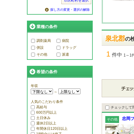
市区町村を選択
探し方の変更・選択の解除
業種の条件
泉北郡
の
調剤薬局
病院
併設
ドラッグ
1
件中
その他
派遣
1～1
希望の条件
年収
～
人気のこだわり条件
高給与
チェックして
600万円以上
土日休み
忠岡
その他
週休2日以上
年間休日120日以上