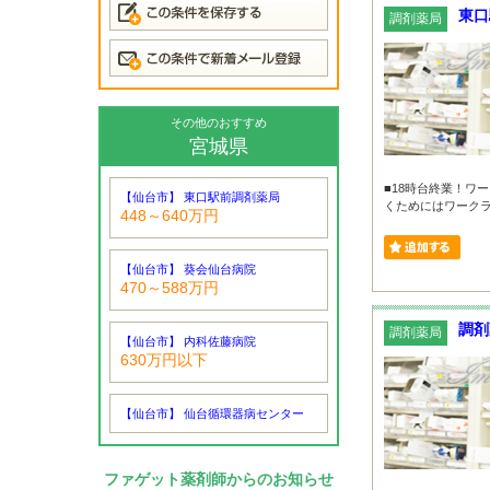
東口
調剤薬局
その他のおすすめ
宮城県
■18時台終業！ワ
【仙台市】 東口駅前調剤薬局
くためにはワークライ
448～640万円
【仙台市】 葵会仙台病院
470～588万円
調剤
調剤薬局
【仙台市】 内科佐藤病院
630万円以下
【仙台市】 仙台循環器病センター
ファゲット薬剤師からのお知らせ