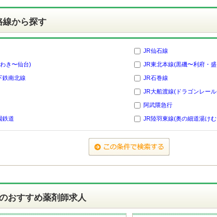
路線から探す
JR仙石線
いわき〜仙台)
JR東北本線(黒磯〜利府・盛
下鉄南北線
JR石巻線
JR大船渡線(ドラゴンレール
阿武隈急行
園鉄道
JR陸羽東線(奥の細道湯けむ
のおすすめ薬剤師求人