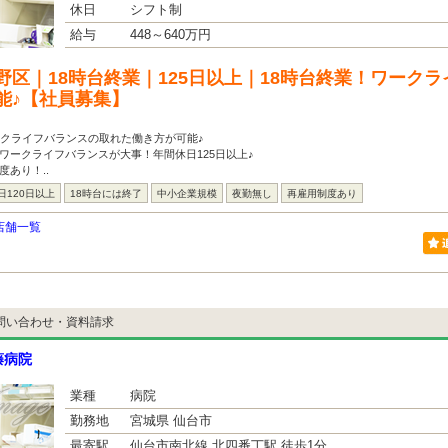
休日
シフト制
給与
448～640万円
野区｜18時台終業｜125日以上｜18時台終業！ワーク
能♪【社員募集】
ークライフバランスの取れた働き方が可能♪
ワークライフバランスが大事！年間休日125日以上♪
度あり！..
日120日以上
18時台には終了
中小企業規模
夜勤無し
再雇用制度あり
店舗一覧
問い合わせ・資料請求
藤病院
業種
病院
勤務地
宮城県 仙台市
最寄駅
仙台市南北線 北四番丁駅 徒歩1分