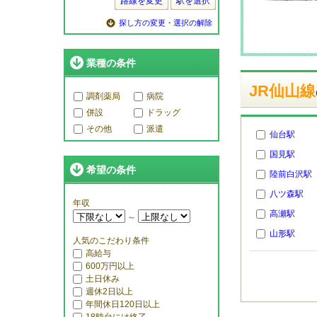
路線を変更
駅を選択
探し方の変更・選択の解除
業種の条件
JR仙山線
調剤薬局
病院
併設
ドラッグ
その他
派遣
仙台駅
国見駅
希望の条件
陸前白沢駅
八ツ森駅
年収
高瀬駅
～
山形駅
人気のこだわり条件
高給与
600万円以上
土日休み
週休2日以上
年間休日120日以上