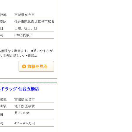
務地
宮城県 仙台市
寄駅
仙台市南北線 北四番丁駅 徒...
日
日曜、祝日、他
与
630万円以下
も無理なく出来ます。 ■通いやすさが
離が嬉しい♪ ■住居...
ドラッグ 仙台五橋店
務地
宮城県 仙台市
寄駅
地下鉄 五橋駅
月9～10休
日
...
与
411～462万円