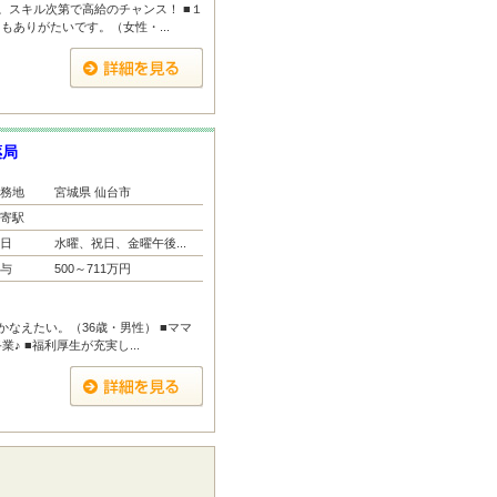
。スキル次第で高給のチャンス！ ■１
ありがたいです。（女性・...
薬局
務地
宮城県 仙台市
寄駅
日
水曜、祝日、金曜午後...
与
500～711万円
なえたい。（36歳・男性） ■ママ
♪ ■福利厚生が充実し...