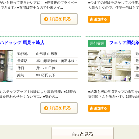
がいを持って働きたい方に！ ■終業後のプライベー
■今までの経験を活かしてお仕事
きます♪ ■在宅は苦手なので外来メイ...
人暮らしなので、住宅手当はとても
ハドラッグ 馬見ヶ崎店
フェリア調剤
調剤薬局
勤務地
山形県 山形市
勤
最寄駅
JR山形新幹線・奥羽本線・仙...
最
休日
月9～10日休
休
給与
800万円以下
給
もステップアップ！経験により高給可能♪ ■18時台
■結婚を機に年収アップの希望をか
を終わらせたくない方に♪ ■安心の...
薬剤師さんも働きやすい18時台終業