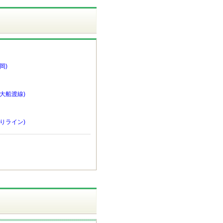
岡)
大船渡線)
りライン)