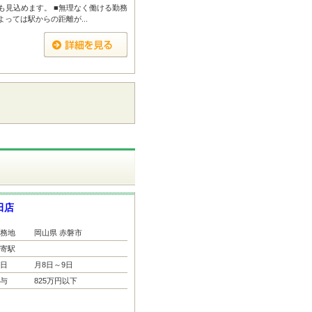
も見込めます。 ■無理なく働ける勤務
よっては駅からの距離が...
田店
務地
岡山県 赤磐市
寄駅
日
月8日～9日
与
825万円以下