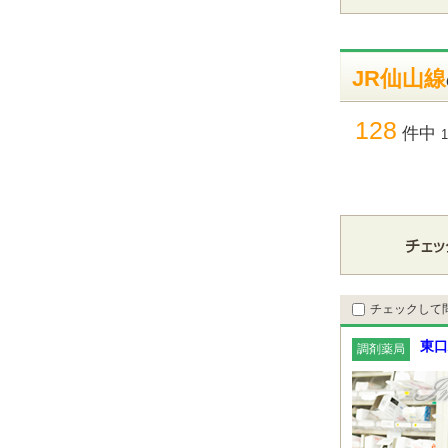
JR仙山線
128
件中
チェックして
東口
調剤薬局