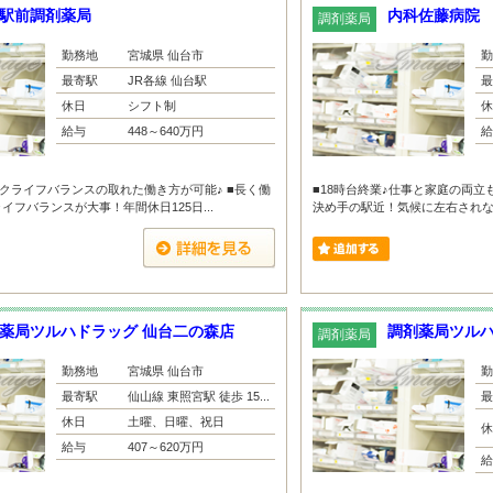
駅前調剤薬局
内科佐藤病院
調剤薬局
勤務地
宮城県 仙台市
勤
最寄駅
JR各線 仙台駅
最
休日
シフト制
休
給与
448～640万円
給
ークライフバランスの取れた働き方が可能♪ ■長く働
■18時台終業♪仕事と家庭の両立
フバランスが大事！年間休日125日...
決め手の駅近！気候に左右されない距
薬局ツルハドラッグ 仙台二の森店
調剤薬局ツルハ
調剤薬局
勤務地
宮城県 仙台市
勤
最寄駅
仙山線 東照宮駅 徒歩 15...
最
休日
土曜、日曜、祝日
休
給与
407～620万円
給