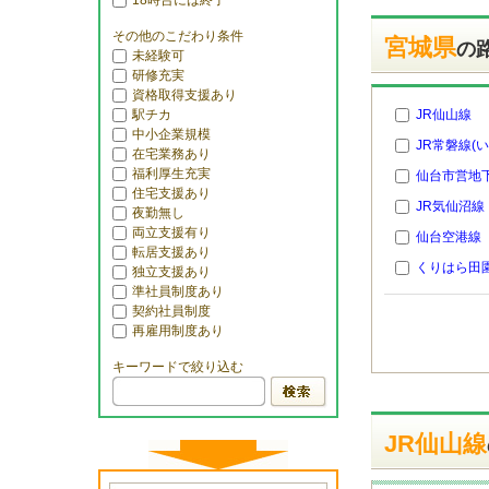
18時台には終了
その他のこだわり条件
宮城県
の
未経験可
研修充実
資格取得支援あり
駅チカ
JR仙山線
中小企業規模
JR常磐線(
在宅業務あり
福利厚生充実
仙台市営地
住宅支援あり
JR気仙沼線
夜勤無し
両立支援有り
仙台空港線
転居支援あり
くりはら田
独立支援あり
準社員制度あり
契約社員制度
再雇用制度あり
キーワードで絞り込む
JR仙山線