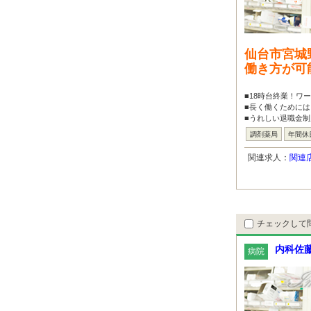
仙台市宮城
働き方が可
■18時台終業！ワ
■長く働くためには
■うれしい退職金制
調剤薬局
年間休
関連求人：
関連
チェックして
内科佐
病院