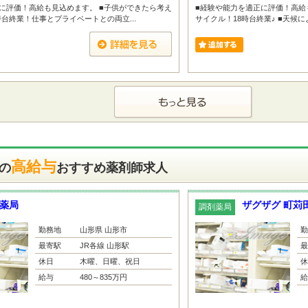
に評価！高給も見込めます。 ■子供ができたら考え
■経験や能力を適正に評価！高給
時台終業！仕事とプライベートとの両立...
サイクル！18時台終業♪ ■天候に
高給与
の
おすすめ薬剤師求人
薬局
ザグザグ 町苅
調剤薬局
勤務地
山形県 山形市
勤
最寄駅
JR各線 山形駅
最
休日
木曜、日曜、祝日
休
給与
480～835万円
給