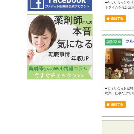
■今よりもっとやり
トタイムを充分活用で
ツル
調剤薬局
■どうせならお給料
終業！仕事だけで1日