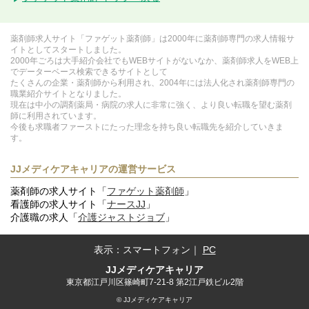
薬剤師求人サイト「ファゲット薬剤師」は2000年に薬剤師専門の求人情報サ
イトとしてスタートしました。
2000年ごろは大手紹介会社でもWEBサイトがないなか、薬剤師求人をWEB上
でデーターベース検索できるサイトとして
たくさんの企業・薬剤師から利用され、2004年には法人化され薬剤師専門の
職業紹介サイトとなりました。
現在は中小の調剤薬局・病院の求人に非常に強く、より良い転職を望む薬剤
師に利用されています。
今後も求職者ファーストにたった理念を持ち良い転職先を紹介していきま
す。
JJメディケアキャリアの運営サービス
薬剤師の求人サイト「
ファゲット薬剤師
」
看護師の求人サイト「
ナースJJ
」
介護職の求人「
介護ジャストジョブ
」
表示：
スマートフォン
｜
PC
JJメディケアキャリア
東京都江戸川区篠崎町7-21-8 第2江戸鉄ビル2階
© JJメディケアキャリア