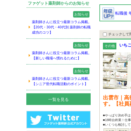
ファゲット薬剤師からのお知らせ
転職後 
お知らせ
薬剤師さんに役立つ最新コラム掲載。
【20代・30代・40代別 薬剤師の転職
成功のコツ】
チェックして
いち
お知らせ
その他
薬剤師さんに役立つ最新コラム掲載。
【新しい職場へ慣れるために】
お知らせ
薬剤師さんに役立つ最新コラム掲載。
【シニア世代転職活動のポイント】
出雲市｜高
一覧を見る
す。【社員
■やっぱり決め手
■18時台終業！仕
■いくつも検討して