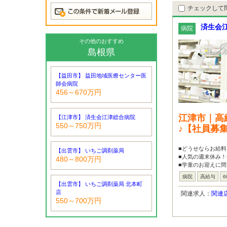
チェックして
済生会
病院
その他のおすすめ
島根県
【益田市】 益田地域医療センター医
師会病院
456～670万円
江津市｜高
【江津市】 済生会江津総合病院
550～750万円
♪【社員募
■どうせならお給料
【出雲市】 いちご調剤薬局
■人気の週末休み！
480～800万円
■学童のお迎えに間
病院
高給与
6
【出雲市】 いちご調剤薬局 北本町
店
関連求人：
関連
550～700万円