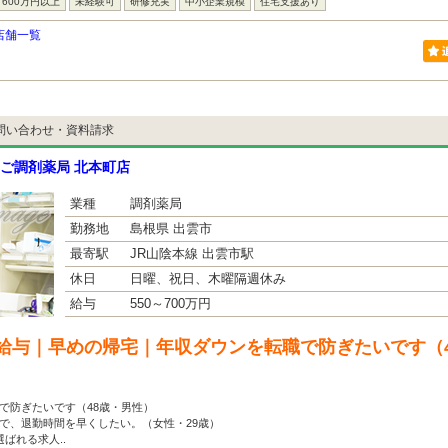
600万円以上
未経験可
研修充実
中小企業規模
住宅支援あり
店舗一覧
問い合わせ・資料請求
ご調剤薬局 北本町店
業種
調剤薬局
勤務地
島根県 出雲市
最寄駅
JR山陰本線 出雲市駅
休日
日曜、祝日、木曜隔週休み
給与
550～700万円
給与｜早めの帰宅｜年収ダウンを転職で防ぎたいです（
で防ぎたいです（48歳・男性）
で、退勤時間を早くしたい。（女性・29歳）
ばれる求人..