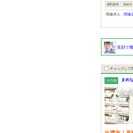
調剤薬局
高給与
関連求人：
関連
笑顔で働
チェックして
まめ
その他