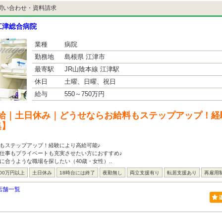
問い合わせ・資料請求
江津総合病院
業種
病院
勤務地
島根県 江津市
最寄駅
JR山陰本線 江津駅
休日
土曜、日曜、祝日
給与
550～750万円
給｜土日休み｜どうせならお給料もステップアップ！経
集】
もステップアップ！経験により高給可能♪
仕事もプライベートも充実させたい方におすすめ♪
に合うような職場を探したい（40歳・女性）..
00万円以上
土日休み
18時台には終了
夜勤無し
両立支援有り
転居支援あり
再雇用
店舗一覧