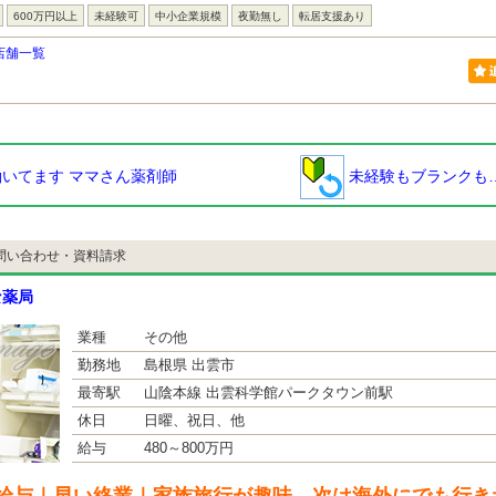
600万円以上
未経験可
中小企業規模
夜勤無し
転居支援あり
店舗一覧
いてます ママさん薬剤師
未経験もブランクも
問い合わせ・資料請求
な薬局
業種
その他
勤務地
島根県 出雲市
最寄駅
山陰本線 出雲科学館パークタウン前駅
休日
日曜、祝日、他
給与
480～800万円