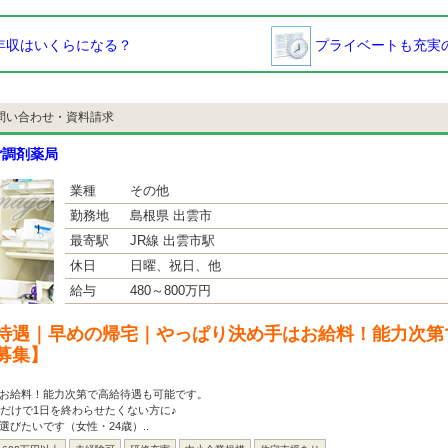
年収はいくらになる？
プライベートも充実の
問い合わせ・資料請求
ご調剤薬局
業種
その他
勤務地
島根県 出雲市
最寄駅
JR線 出雲市駅
休日
日曜、祝日、他
給与
480～800万円
待遇｜早めの帰宅｜やっぱり決め手はお給料！能力次第
募集】
はお給料！能力次第で高給待遇も可能です。
事だけで1日を終わらせたくない方に♪
選びたいです（女性・24歳）..