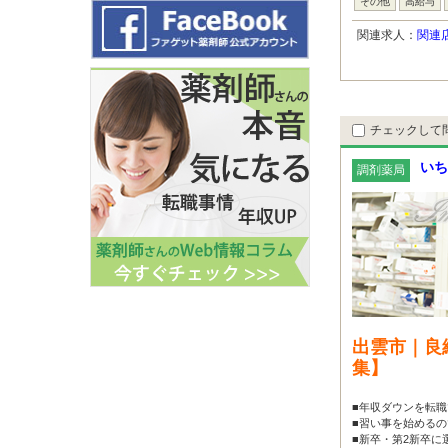
その他
高給与
関連求人：
関連
チェックして
いち
調剤薬局
出雲市｜良
集】
■年収ダウンを転職
■習い事を始めるの
■新卒・第2新卒に選