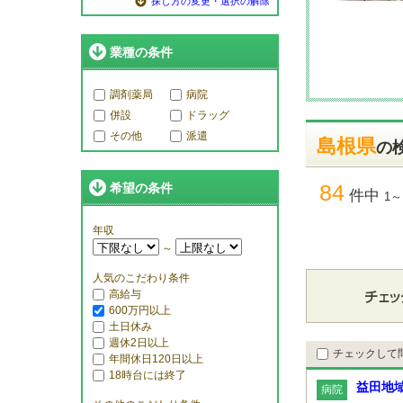
探し方の変更・選択の解除
業種の条件
調剤薬局
病院
併設
ドラッグ
その他
派遣
島根県
の
84
希望の条件
件中
1～
年収
～
人気のこだわり条件
高給与
600万円以上
土日休み
週休2日以上
チェックして
年間休日120日以上
18時台には終了
益田地
病院