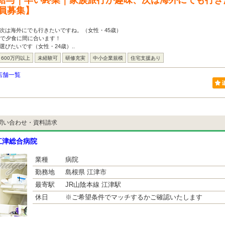
給与｜早い終業｜家族旅行が趣味、次は海外にでも行き
社員募集】
次は海外にでも行きたいですね。（女性・45歳）
舗で夕食に間に合います！
選びたいです（女性・24歳）..
600万円以上
未経験可
研修充実
中小企業規模
住宅支援あり
店舗一覧
問い合わせ・資料請求
江津総合病院
業種
病院
勤務地
島根県 江津市
最寄駅
JR山陰本線 江津駅
休日
※ご希望条件でマッチするかご確認いたします