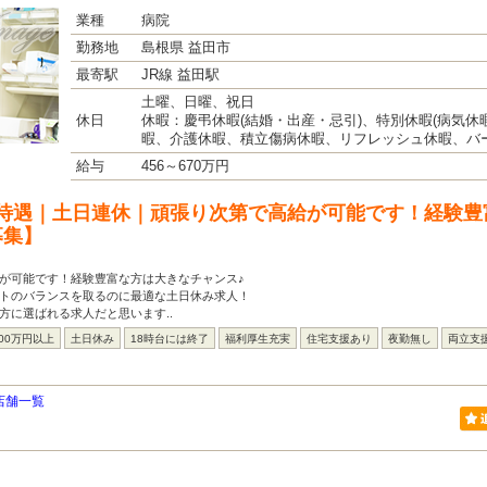
業種
病院
勤務地
島根県 益田市
最寄駅
JR線 益田駅
土曜、日曜、祝日
休日
休暇：慶弔休暇(結婚・出産・忌引)、特別休暇(病気休
暇、介護休暇、積立傷病休暇、リフレッシュ休暇、バ
給与
456～670万円
待遇｜土日連休｜頑張り次第で高給が可能です！経験豊
募集】
が可能です！経験豊富な方は大きなチャンス♪
ートのバランスを取るのに最適な土日休み求人！
方に選ばれる求人だと思います..
00万円以上
土日休み
18時台には終了
福利厚生充実
住宅支援あり
夜勤無し
両立支
店舗一覧