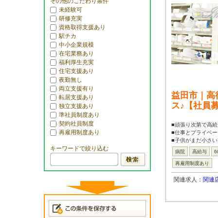
その他のこだわり条件
未経験可
研修充実
資格取得支援あり
駅チカ
中小企業規模
在宅業務あり
福利厚生充実
住宅支援あり
夜勤無し
両立支援有り
益田市｜高
転居支援あり
ス♪【社員
独立支援あり
準社員制度あり
契約社員制度
■頑張り次第で高給
再雇用制度あり
■仕事とプライベ
■子供がまだ小さい
キーワードで絞り込む
病院
高給与
6
再雇用制度あり
関連求人：
関連