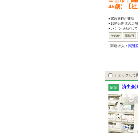
出雲市｜高
45歳）【
■家族旅行が趣味、
■18時台閉店の店
■いくつも検討して
その他
高給与
関連求人：
関連
チェックして
済生会
病院