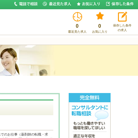
0
0
保存した条件
の求人
最近見た求人
お気に入り
県でのお仕事（薬剤師の転職・求