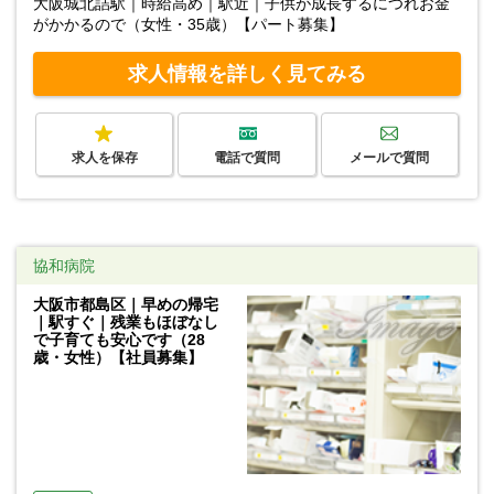
大阪城北詰駅｜時給高め｜駅近｜子供が成長するにつれお金
がかかるので（女性・35歳）【パート募集】
求人情報を詳しく見てみる
求人を保存
電話で質問
メールで質問
協和病院
大阪市都島区｜早めの帰宅
｜駅すぐ｜残業もほぼなし
で子育ても安心です（28
歳・女性）【社員募集】