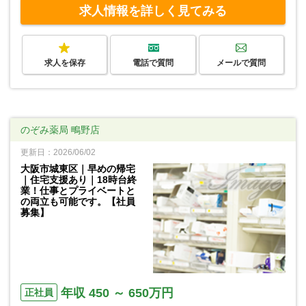
求人情報を詳しく見てみる
求人を保存
電話で質問
メールで質問
のぞみ薬局 鴫野店
更新日：2026/06/02
大阪市城東区｜早めの帰宅
｜住宅支援あり｜18時台終
業！仕事とプライベートと
の両立も可能です。【社員
募集】
年収 450 ～ 650万円
正社員