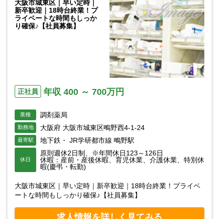
大阪市城東区｜早い定時｜
新卒歓迎｜18時台終業！プ
ライベートな時間もしっか
り確保♪【社員募集】
年収 400 ～ 700万円
正社員
調剤薬局
業種
大阪府 大阪市城東区鴫野西4-1-24
勤務地
地下鉄・ JR学研都市線 鴫野駅
最寄駅
原則週休2日制、※年間休日123～126日
休暇：産前・産後休暇、育児休業、介護休業、特別休
休日
暇(慶弔・転勤)
大阪市城東区｜早い定時｜新卒歓迎｜18時台終業！プライベ
ートな時間もしっかり確保♪【社員募集】
求人情報を詳しく見てみる