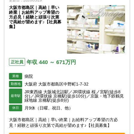
更新日：2026/05/29
大阪市都島区｜高給｜早い
終業｜お給料アップ希望の
方必見！経験と頑張り次第
で高給が望めます♪【社員募
集】
年収 440 ～ 671万円
正社員
病院
業種
大阪府 大阪市都島区中野町1-7-32
勤務地
JR東西線 大阪城北詰駅／JR環状線 桜ノ宮駅(徒歩8
分)／JR環状線 京橋駅(徒歩10分)／京阪・地下鉄鶴見
最寄駅
緑地線 京橋駅(徒歩8分)
月9休（日曜、祝日、他）
休日
大阪市都島区｜高給｜早い終業｜お給料アップ希望の方必
見！経験と頑張り次第で高給が望めます♪【社員募集】