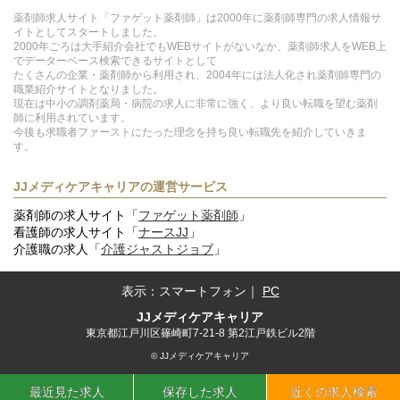
薬剤師求人サイト「ファゲット薬剤師」は2000年に薬剤師専門の求人情報サ
イトとしてスタートしました。
2000年ごろは大手紹介会社でもWEBサイトがないなか、薬剤師求人をWEB上
でデーターベース検索できるサイトとして
たくさんの企業・薬剤師から利用され、2004年には法人化され薬剤師専門の
職業紹介サイトとなりました。
現在は中小の調剤薬局・病院の求人に非常に強く、より良い転職を望む薬剤
師に利用されています。
今後も求職者ファーストにたった理念を持ち良い転職先を紹介していきま
す。
JJメディケアキャリアの運営サービス
薬剤師の求人サイト「
ファゲット薬剤師
」
看護師の求人サイト「
ナースJJ
」
介護職の求人「
介護ジャストジョブ
」
表示：
スマートフォン
｜
PC
JJメディケアキャリア
東京都江戸川区篠崎町7-21-8 第2江戸鉄ビル2階
© JJメディケアキャリア
最近見た求人
保存した求人
近くの求人検索