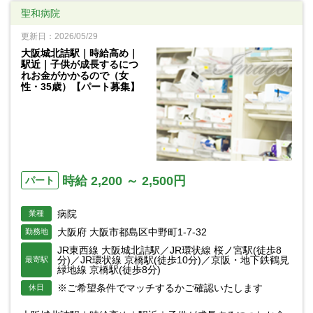
聖和病院
更新日：2026/05/29
大阪城北詰駅｜時給高め｜
駅近｜子供が成長するにつ
れお金がかかるので（女
性・35歳）【パート募集】
時給 2,200 ～ 2,500円
パート
病院
業種
大阪府 大阪市都島区中野町1-7-32
勤務地
JR東西線 大阪城北詰駅／JR環状線 桜ノ宮駅(徒歩8
分)／JR環状線 京橋駅(徒歩10分)／京阪・地下鉄鶴見
最寄駅
緑地線 京橋駅(徒歩8分)
※ご希望条件でマッチするかご確認いたします
休日