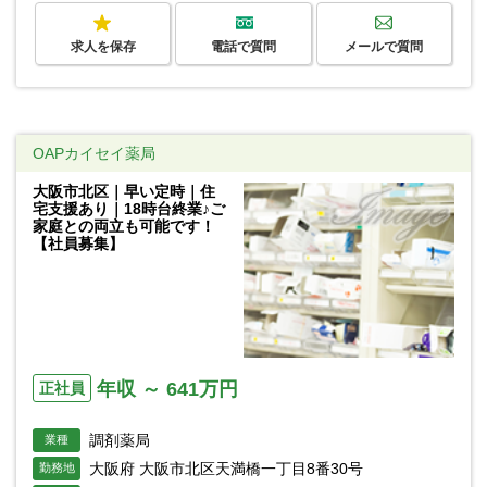
求人を保存
電話で質問
メールで質問
OAPカイセイ薬局
大阪市北区｜早い定時｜住
宅支援あり｜18時台終業♪ご
家庭との両立も可能です！
【社員募集】
年収 ～ 641万円
正社員
調剤薬局
業種
大阪府 大阪市北区天満橋一丁目8番30号
勤務地