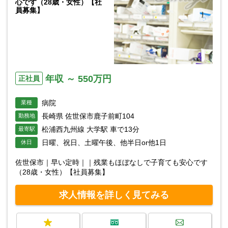
心です（28歳・女性）【社
員募集】
年収 ～ 550万円
正社員
病院
業種
長崎県 佐世保市鹿子前町104
勤務地
松浦西九州線 大学駅 車で13分
最寄駅
日曜、祝日、土曜午後、他半日or他1日
休日
佐世保市｜早い定時｜｜残業もほぼなしで子育ても安心です
（28歳・女性）【社員募集】
求人情報を詳しく見てみる