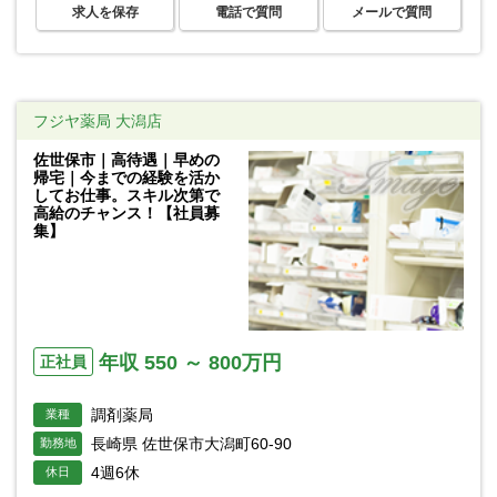
求人を保存
電話で質問
メールで質問
フジヤ薬局 大潟店
佐世保市｜高待遇｜早めの
帰宅｜今までの経験を活か
してお仕事。スキル次第で
高給のチャンス！【社員募
集】
年収 550 ～ 800万円
正社員
調剤薬局
業種
長崎県 佐世保市大潟町60-90
勤務地
4週6休
休日