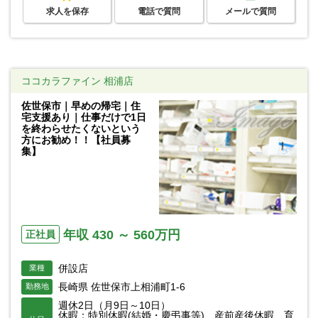
求人を保存
電話で質問
メールで質問
ココカラファイン 相浦店
佐世保市｜早めの帰宅｜住
宅支援あり｜仕事だけで1日
を終わらせたくないという
方にお勧め！！【社員募
集】
年収 430 ～ 560万円
正社員
併設店
業種
長崎県 佐世保市上相浦町1-6
勤務地
週休2日（月9日～10日）
休暇：特別休暇(結婚・慶弔事等)、産前産後休暇、育