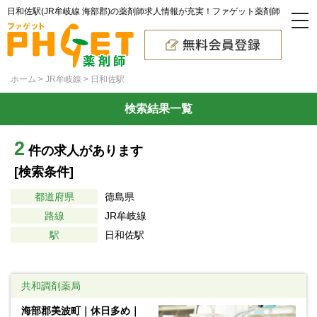
日和佐駅(JR牟岐線 海部郡)の薬剤師求人情報が充実！ファゲット薬剤師
ホーム
JR牟岐線
日和佐駅
検索結果一覧
2
件の求人があります
[検索条件]
都道府県
徳島県
路線
JR牟岐線
駅
日和佐駅
共和調剤薬局
海部郡美波町｜休日多め｜