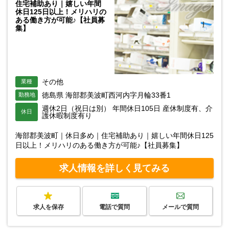
住宅補助あり｜嬉しい年間
休日125日以上！メリハリの
ある働き方が可能♪【社員募
集】
その他
業種
徳島県 海部郡美波町西河内字月輪33番1
勤務地
週休2日（祝日は別） 年間休日105日 産休制度有、介
休日
護休暇制度有り
海部郡美波町｜休日多め｜住宅補助あり｜嬉しい年間休日125
日以上！メリハリのある働き方が可能♪【社員募集】
求人情報を詳しく見てみる
求人を保存
電話で質問
メールで質問