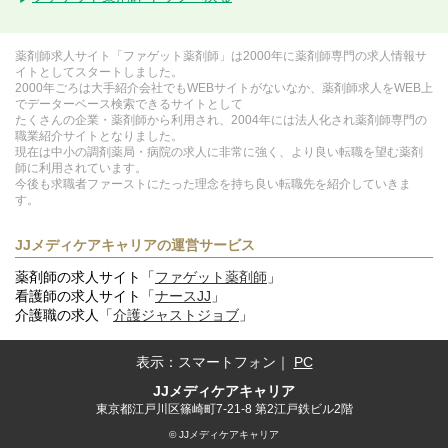
薬剤師求人サイト「ファゲット薬剤師」は2000年に薬剤師専門の求人情報サ
イトとしてスタートしました。
2000年ごろは大手紹介会社でもWEBサイトがないなか、薬剤師求人をWEB上
でデーターベース検索できるサイトとして
たくさんの企業・薬剤師から利用され、2004年には法人化され薬剤師専門の
職業紹介サイトとなりました。
現在は中小の調剤薬局・病院の求人に非常に強く、より良い転職を望む薬剤
師に利用されています。
今後も求職者ファーストにたった理念を持ち良い転職先を紹介していきま
す。
JJメディケアキャリアの運営サービス
薬剤師の求人サイト「
ファゲット薬剤師
」
看護師の求人サイト「
ナースJJ
」
介護職の求人「
介護ジャストジョブ
」
表示：
スマートフォン
｜
PC
JJメディケアキャリア
東京都江戸川区篠崎町7-21-8 第2江戸鉄ビル2階
© JJメディケアキャリア