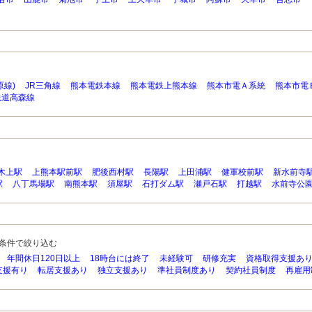
原線)
JR三角線
熊本電鉄本線
熊本電鉄上熊本線
熊本市電Ａ系統
熊本市電
鉄道高森線
木上駅
上熊本駅前駅
肥後西村駅
長陽駅
上田浦駅
健軍校前駅
新水前寺
駅
八丁馬場駅
南熊本駅
須屋駅
石打ダム駅
瀬戸石駅
打越駅
水前寺公
条件で絞り込む
年間休日120日以上
18時台には終了
未経験可
研修充実
資格取得支援あ
支援有り
転居支援あり
独立支援あり
準社員制度あり
契約社員制度
再雇用