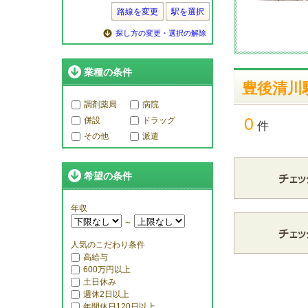
路線を変更
駅を選択
探し方の変更・選択の解除
業種の条件
豊後清川
調剤薬局
病院
0
併設
ドラッグ
件
その他
派遣
希望の条件
年収
～
人気のこだわり条件
高給与
600万円以上
土日休み
週休2日以上
年間休日120日以上