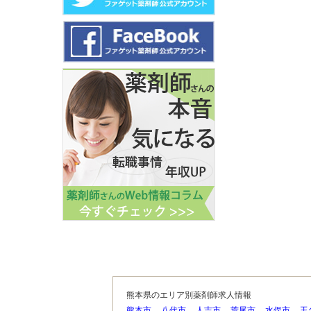
熊本県のエリア別薬剤師求人情報
熊本市
八代市
人吉市
荒尾市
水俣市
玉