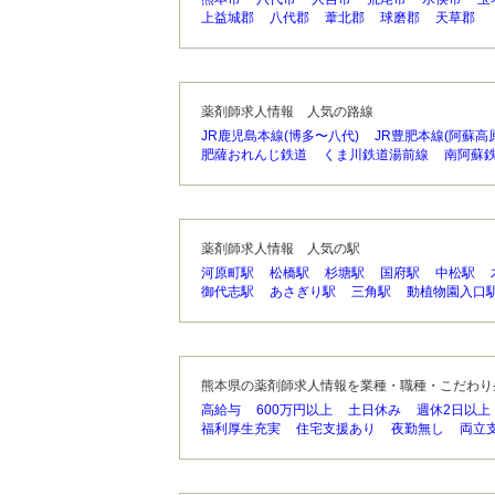
上益城郡
八代郡
葦北郡
球磨郡
天草郡
薬剤師求人情報 人気の路線
JR鹿児島本線(博多〜八代)
JR豊肥本線(阿蘇高
肥薩おれんじ鉄道
くま川鉄道湯前線
南阿蘇
薬剤師求人情報 人気の駅
河原町駅
松橋駅
杉塘駅
国府駅
中松駅
御代志駅
あさぎり駅
三角駅
動植物園入口
熊本県の薬剤師求人情報を業種・職種・こだわり
高給与
600万円以上
土日休み
週休2日以上
福利厚生充実
住宅支援あり
夜勤無し
両立