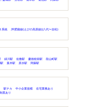
Ｂ系統
JR肥薩線(えびの高原線)(八代〜吉松)
駅
緑川駅
佐敷駅
慶徳校前駅
段山町駅
園駅
葉木駅
原水駅
阿蘇駅
り
駅チカ
中小企業規模
在宅業務あり
制度あり