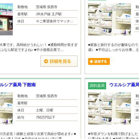
勤務地
茨城県 筑西市
勤
最寄駅
JR水戸線 玉戸駅
最
休日
※ご希望条件でマッチ...
休
給
大事です。高時給がうれしい！ ■通勤時間が長すぎ
■家族と旅行するのが趣味なので
なら駅近ですよね♪ ■中小規模企業で...
歳） ■平日はしっかりお仕事。土
ルシア薬局 下館南
ウエルシア薬局
調剤薬局
勤務地
茨城県 筑西市
勤
最寄駅
最
休日
土曜、日曜
休
給与
750万円以下
給
の方必見！経験と頑張り次第で高給が望めます♪ ■
■年収ダウンを転職で防げました（
たい求人です ■子供がまだ小さい方に選...
に選ばれる求人 ■女性に選ばれ