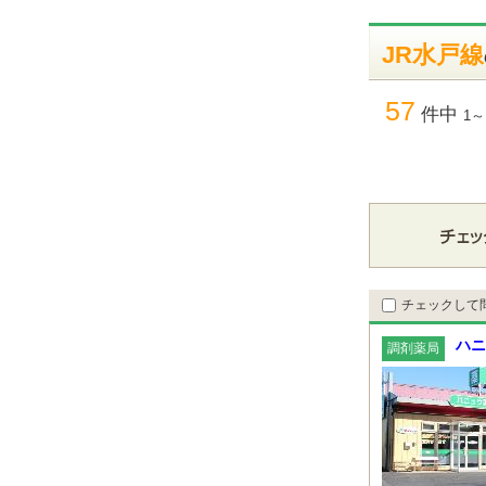
JR水戸線
57
件中
1～
チェックして
ハニ
調剤薬局