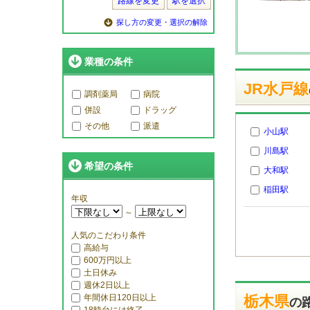
路線を変更
駅を選択
探し方の変更・選択の解除
業種の条件
JR水戸線
調剤薬局
病院
併設
ドラッグ
その他
派遣
小山駅
川島駅
希望の条件
大和駅
稲田駅
年収
～
人気のこだわり条件
高給与
600万円以上
土日休み
週休2日以上
年間休日120日以上
栃木県
の