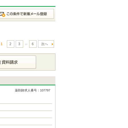
...
1
2
3
6
次へ
薬剤師求人番号：107797