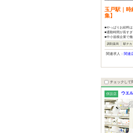
玉戸駅｜時
集】
■やっぱりお給料
■通勤時間が長すぎ
■中小規模企業で働
調剤薬局
駅チカ
関連求人：
関連
チェックして
ウエル
併設店