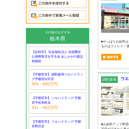
その他のおすすめ
栃木県
■やっぱりお給料は
るのはストレス！選ぶ
【足利市】 社会福祉法人 全国重症
心身障害児を守る会 あしかがの森足
利病院
【宇都宮市】 調剤薬局ツルハドラッ
ウエ
グ宇都宮白沢店
調剤薬局
504～640万円
【宇都宮市】 ツルハドラッグ 宇都
宮平松本町店
411～462万円
【宇都宮市】 ツルハドラッグ 宇都
■お給料アップ希望
宮野沢店
子供ができたら考え