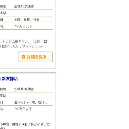
務地
茨城県 筑西市
寄駅
日
土曜、日曜、祝日
与
750万円以下
、とことん稼ぎたい。（女性・32
日はゆったりリフレッシュ♪メ...
 新友部店
務地
茨城県 笠間市
寄駅
日
週休2日（日曜、祝日...
与
750万円以下
48歳・男性） ■お子様が小さい方
る求人