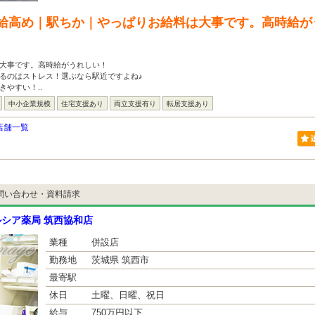
給高め｜駅ちか｜やっぱりお給料は大事です。高時給が
は大事です。高時給がうれしい！
るのはストレス！選ぶなら駅近ですよね♪
きやすい！..
中小企業規模
住宅支援あり
両立支援有り
転居支援あり
店舗一覧
問い合わせ・資料請求
シア薬局 筑西協和店
業種
併設店
勤務地
茨城県 筑西市
最寄駅
休日
土曜、日曜、祝日
給与
750万円以下