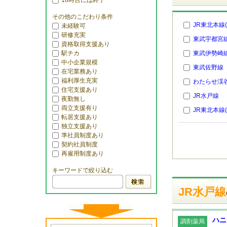
18時台には終了
その他のこだわり条件
JR東北本線
未経験可
研修充実
東武宇都宮
資格取得支援あり
駅チカ
東武伊勢崎
中小企業規模
東武佐野線
在宅業務あり
福利厚生充実
わたらせ渓
住宅支援あり
JR水戸線
夜勤無し
両立支援有り
JR東北本線
転居支援あり
独立支援あり
準社員制度あり
契約社員制度
再雇用制度あり
キーワードで絞り込む
JR水戸線
ハニ
調剤薬局