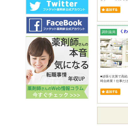
くわ
調剤薬局
■頑張り次第で高給
時台終業！仕事だけで