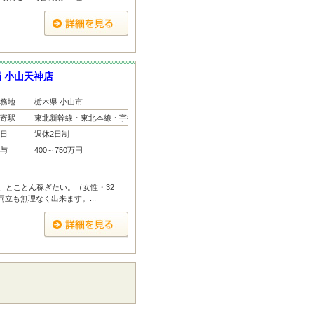
 小山天神店
務地
栃木県 小山市
寄駅
東北新幹線・東北本線・宇都宮...
日
週休2日制
与
400～750万円
、とことん稼ぎたい。（女性・32
両立も無理なく出来ます。...