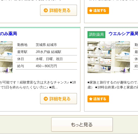
のみ薬局
ウエルシア薬局
調剤薬局
勤務地
茨城県 結城市
勤
最寄駅
JR水戸線 結城駅
最
休日
水曜、日曜、祝日
休
給与
450～800万円
給
が可能です！経験豊富な方は大きなチャンス♪ ■18
■家族と旅行するのが趣味なので
1日を終わらせたくない方に♪ ■残...
歳） ■18時台終業♪仕事と家庭の