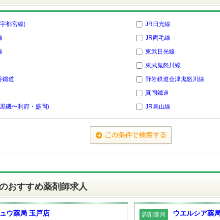
(宇都宮線)
JR日光線
線
JR両毛線
線
東武日光線
東武鬼怒川線
谷鐵道
野岩鉄道会津鬼怒川線
真岡鐵道
(黒磯〜利府・盛岡)
JR烏山線
のおすすめ薬剤師求人
ュウ薬局 玉戸店
ウエルシア薬局
調剤薬局