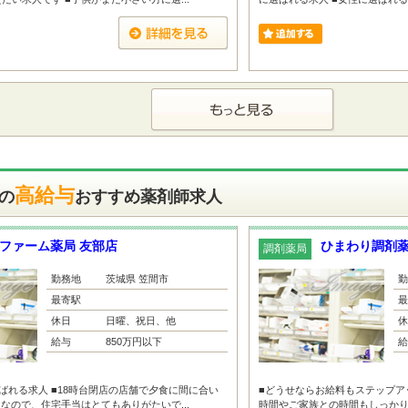
高給与
の
おすすめ薬剤師求人
ファーム薬局 友部店
ひまわり調剤
調剤薬局
勤務地
茨城県 笠間市
勤
最寄駅
最
休日
日曜、祝日、他
休
給与
850万円以下
給
ばれる求人 ■18時台閉店の店舗で夕食に間に合い
■どうせならお給料もステップア
しなので、住宅手当はとてもありがたいで...
時間やご家族との時間もしっかり取れ