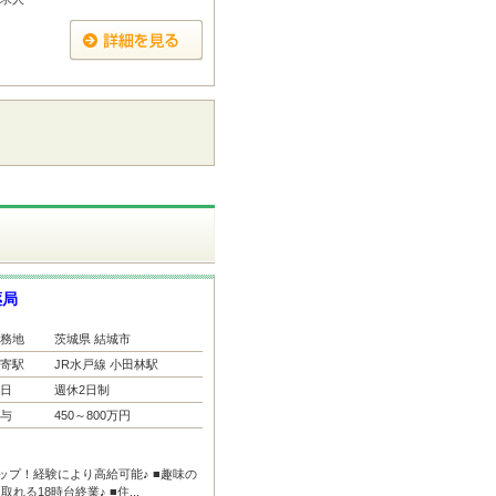
薬局
務地
茨城県 結城市
寄駅
JR水戸線 小田林駅
日
週休2日制
与
450～800万円
ップ！経験により高給可能♪ ■趣味の
る18時台終業♪ ■住...