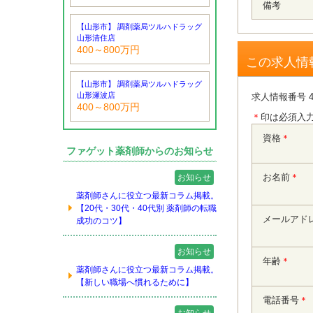
備考
【山形市】 調剤薬局ツルハドラッグ
山形清住店
400～800万円
この求人情
【山形市】 調剤薬局ツルハドラッグ
山形瀬波店
求人情報番号 4
400～800万円
＊
印は必須入
資格
＊
ファゲット薬剤師からのお知らせ
お名前
＊
お知らせ
薬剤師さんに役立つ最新コラム掲載。
【20代・30代・40代別 薬剤師の転職
メールアド
成功のコツ】
お知らせ
年齢
＊
薬剤師さんに役立つ最新コラム掲載。
【新しい職場へ慣れるために】
電話番号
＊