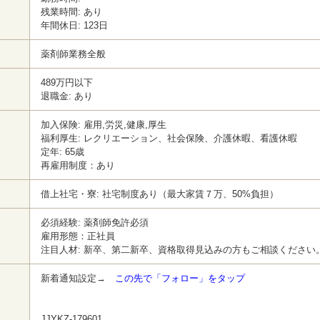
残業時間: あり
年間休日: 123日
薬剤師業務全般
489万円以下
退職金: あり
加入保険: 雇用,労災,健康,厚生
福利厚生: レクリエーション、社会保険、介護休暇、看護休暇
定年: 65歳
再雇用制度：あり
借上社宅・寮: 社宅制度あり（最大家賃７万、50%負担）
必須経験: 薬剤師免許必須
雇用形態：正社員
注目人材: 新卒、第二新卒、資格取得見込みの方もご相談ください
新着通知設定→
この先で「フォロー」をタップ
JJYKZ-179601