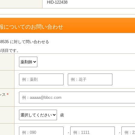
HID-122438
報についてのお問い合わせ
8535 に対して問い合わせる
力項目です。
レス
＊
歳
-
-