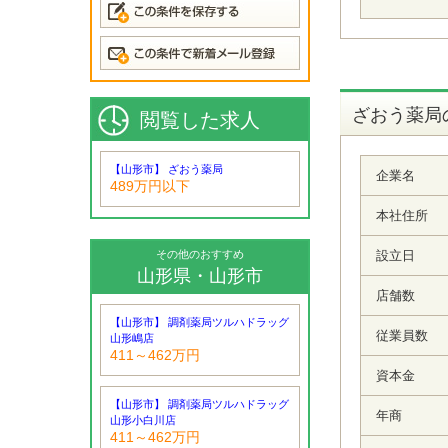
ざおう薬局
閲覧した求人
【山形市】 ざおう薬局
企業名
489万円以下
本社住所
その他のおすすめ
設立日
山形県・山形市
店舗数
【山形市】 調剤薬局ツルハドラッグ
従業員数
山形嶋店
411～462万円
資本金
【山形市】 調剤薬局ツルハドラッグ
年商
山形小白川店
411～462万円