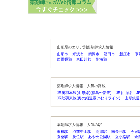
山形県のエリア別薬剤師求人情報
山形市
米沢市
鶴岡市
酒田市
新庄市
寒
西置賜郡
東田川郡
飽海郡
薬剤師求人情報 人気の路線
JR奥羽本線(山形線)(福島〜新庄)
JR仙山線
J
JR陸羽東線(奥の細道湯けむりライン)
山形鉄道
薬剤師求人情報 人気の駅
東根駅
羽前中山駅
高瀬駅
南長井駅
今泉
蚕桑駅
及位駅
あやめ公園駅
立小路駅
余