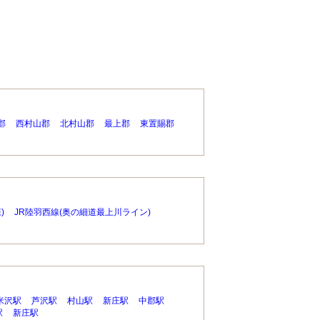
郡
西村山郡
北村山郡
最上郡
東置賜郡
)
JR陸羽西線(奥の細道最上川ライン)
米沢駅
芦沢駅
村山駅
新庄駅
中郡駅
駅
新庄駅