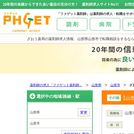
「ファゲット薬剤師」は薬剤師の求人・転職をサポ
ざおう薬局の薬剤師求人情報、山形県山形市で転職相談をするな
薬剤師の求人「ファゲット薬剤師」
山形県
山形市
ざ
選択中の地域/路線・駅
【山形
その他
山形県
変更
山形市
勤務地
山形市
休 日