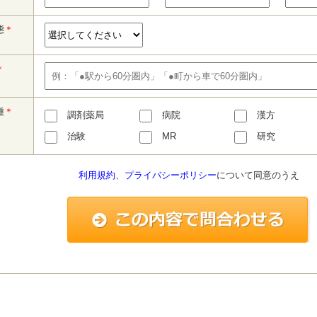
態
＊
＊
種
＊
調剤薬局
病院
漢方
治験
MR
研究
利用規約
、
プライバシーポリシー
について同意のうえ