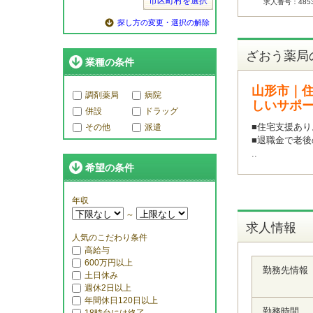
市区町村を選択
求人番号：485
探し方の変更・選択の解除
ざおう薬局
業種の条件
山形市｜
調剤薬局
病院
しいサポー
併設
ドラッグ
■住宅支援あり
その他
派遣
■退職金で老
..
希望の条件
年収
～
求人情報
人気のこだわり条件
高給与
600万円以上
勤務先情報
土日休み
週休2日以上
年間休日120日以上
勤務時間