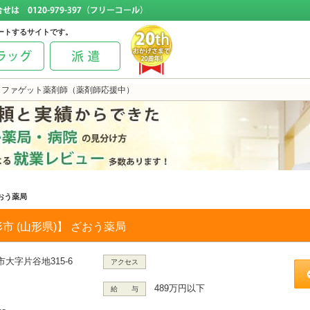
ートするサイトです。
らファゲット薬剤師（薬剤師応援中）
おう薬局
市 (山形県)】 ざおう薬局
大字片谷地315-6
アクセス
489万円以下
給 与