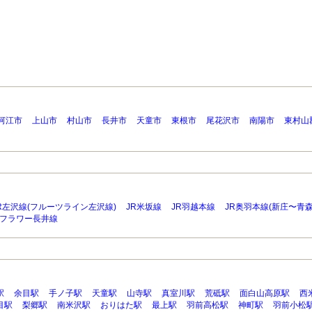
河江市
上山市
村山市
長井市
天童市
東根市
尾花沢市
南陽市
東村山
R左沢線(フルーツライン左沢線)
JR米坂線
JR羽越本線
JR奥羽本線(新庄〜青森
フラワー長井線
駅
余目駅
手ノ子駅
天童駅
山寺駅
真室川駅
荒砥駅
面白山高原駅
西
目駅
梨郷駅
南米沢駅
おりはた駅
最上駅
羽前高松駅
神町駅
羽前小松