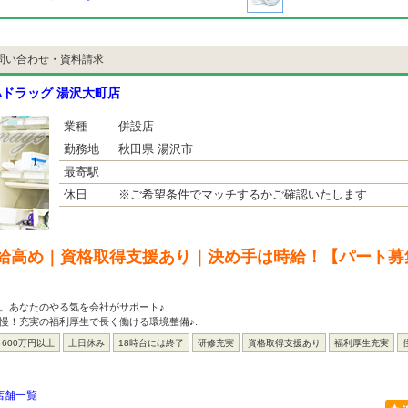
問い合わせ・資料請求
ドラッグ 湯沢大町店
業種
併設店
勤務地
秋田県 湯沢市
最寄駅
休日
※ご希望条件でマッチするかご確認いたします
給高め｜資格取得支援あり｜決め手は時給！【パート募
。あなたのやる気を会社がサポート♪
慢！充実の福利厚生で長く働ける環境整備♪..
600万円以上
土日休み
18時台には終了
研修充実
資格取得支援あり
福利厚生充実
店舗一覧