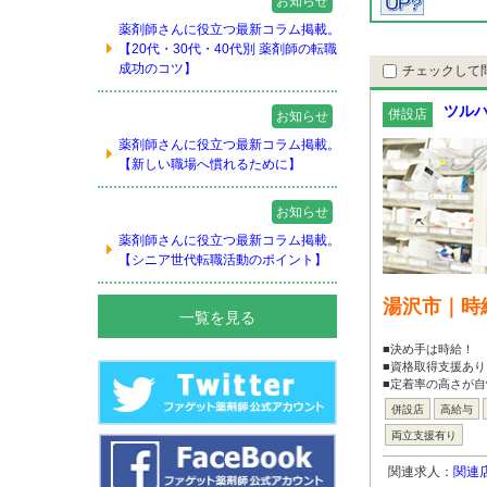
お知らせ
薬剤師さんに役立つ最新コラム掲載。
【20代・30代・40代別 薬剤師の転職
成功のコツ】
チェックして
ツルハ
併設店
お知らせ
薬剤師さんに役立つ最新コラム掲載。
【新しい職場へ慣れるために】
お知らせ
薬剤師さんに役立つ最新コラム掲載。
【シニア世代転職活動のポイント】
湯沢市｜時
一覧を見る
■決め手は時給！
■資格取得支援あり
■定着率の高さが自
併設店
高給与
両立支援有り
関連求人：
関連