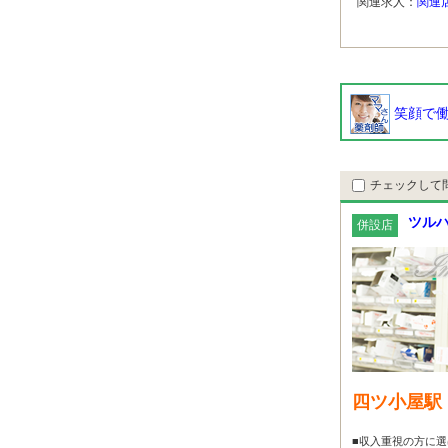
関連求人：
関連
笑顔で働
チェックして
ツルハ
併設店
四ツ小屋駅
■収入重視の方に選