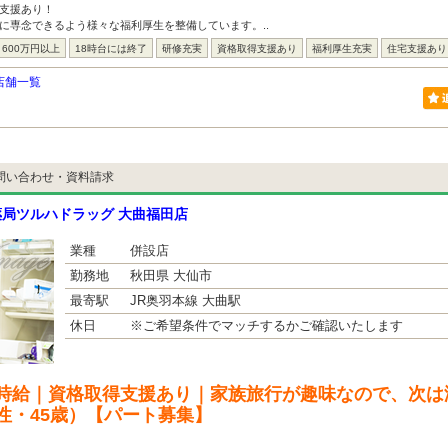
支援あり！
に専念できるよう様々な福利厚生を整備しています。..
600万円以上
18時台には終了
研修充実
資格取得支援あり
福利厚生充実
住宅支援あり
店舗一覧
問い合わせ・資料請求
局ツルハドラッグ 大曲福田店
業種
併設店
勤務地
秋田県 大仙市
最寄駅
JR奥羽本線 大曲駅
休日
※ご希望条件でマッチするかご確認いたします
時給｜資格取得支援あり｜家族旅行が趣味なので、次は
性・45歳）【パート募集】