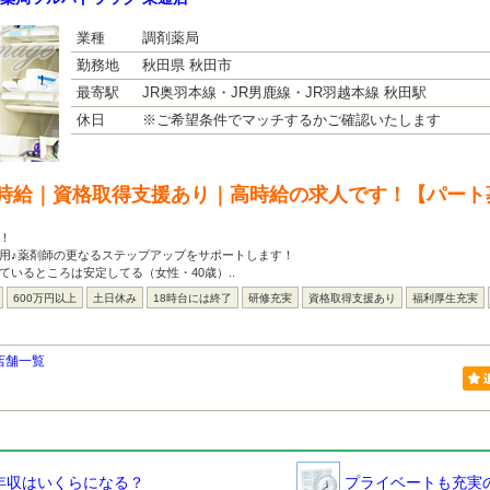
業種
調剤薬局
勤務地
秋田県 秋田市
最寄駅
JR奥羽本線・JR男鹿線・JR羽越本線 秋田駅
休日
※ご希望条件でマッチするかご確認いたします
時給｜資格取得支援あり｜高時給の求人です！【パート
！
活用♪薬剤師の更なるステップアップをサポートします！
ているところは安定してる（女性・40歳）..
600万円以上
土日休み
18時台には終了
研修充実
資格取得支援あり
福利厚生充実
店舗一覧
年収はいくらになる？
プライベートも充実の