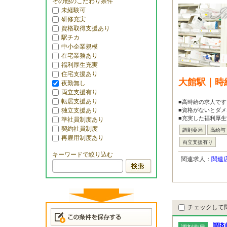
その他のこだわり条件
未経験可
研修充実
資格取得支援あり
駅チカ
中小企業規模
在宅業務あり
福利厚生充実
住宅支援あり
大館駅｜時
夜勤無し
両立支援有り
転居支援あり
■高時給の求人です
独立支援あり
■資格がないとダメ
■充実した福利厚生
準社員制度あり
契約社員制度
調剤薬局
高給与
再雇用制度あり
両立支援有り
キーワードで絞り込む
関連求人：
関連
チェックして
調剤