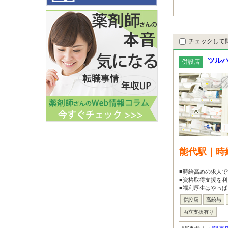
チェックして
ツルハ
併設店
能代駅｜時
■時給高めの求人で
■資格取得支援を
■福利厚生はやっぱ
併設店
高給与
両立支援有り