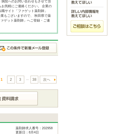
・病院へのお問い合わせもさせて頂
らお気軽にご連絡ください。 企業の
転職サイト「ファゲット薬剤師」
業もございますので、 秋田県で薬
ファゲット薬剤師」へご登録・ご連
...
1
2
3
38
次へ
薬剤師求人番号：202958
更新日：8月4日