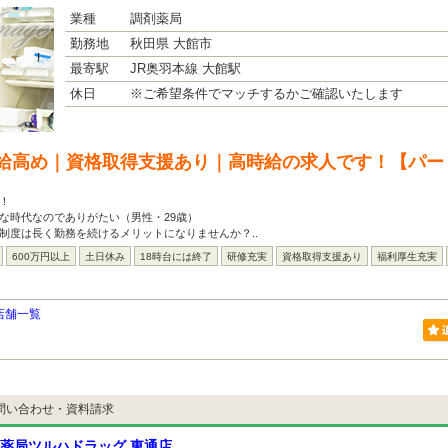
業種
調剤薬局
勤務地
秋田県 大館市
最寄駅
JR奥羽本線 大館駅
休日
※ご希望条件でマッチするかご確認いたします
給高め｜資格取得支援あり｜高時給の求人です！【パー
！
な時代なのでありがたい（男性・29歳）
制度は長く勤務を続けるメリットになりませんか？..
600万円以上
土日休み
18時台には終了
研修充実
資格取得支援あり
福利厚生充実
店舗一覧
問い合わせ・資料請求
薬局ツルハドラッグ 東通店