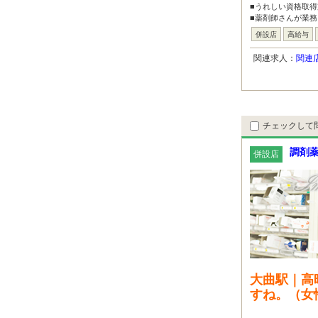
■うれしい資格取得
■薬剤師さんが業務
併設店
高給与
関連求人：
関連
チェックして
調剤薬
併設店
大曲駅｜高
すね。（女