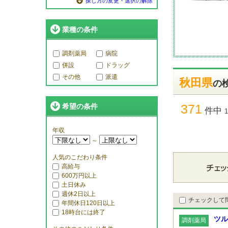
探し方の変更・選択の解除
業種の条件
調剤薬局
病院
併設
ドラッグ
その他
派遣
秋田県
の
371
希望の条件
件中
年収
～
人気のこだわり条件
高給与
600万円以上
土日休み
週休2日以上
チェックして
年間休日120日以上
18時台には終了
ツル
調剤薬局