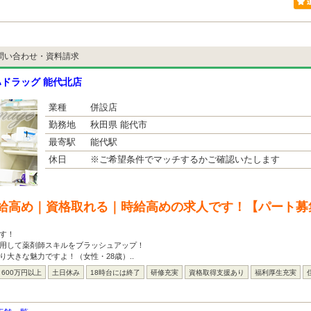
問い合わせ・資料請求
ドラッグ 能代北店
業種
併設店
勤務地
秋田県 能代市
最寄駅
能代駅
休日
※ご希望条件でマッチするかご確認いたします
給高め｜資格取れる｜時給高めの求人です！【パート募
す！
利用して薬剤師スキルをブラッシュアップ！
り大きな魅力ですよ！（女性・28歳）..
600万円以上
土日休み
18時台には終了
研修充実
資格取得支援あり
福利厚生充実