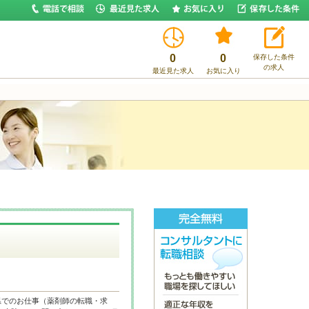
0
0
保存した条件
の求人
最近見た求人
お気に入り
県でのお仕事（薬剤師の転職・求