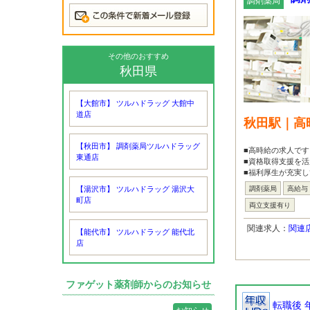
調剤薬局
その他のおすすめ
秋田県
【大館市】 ツルハドラッグ 大館中
道店
秋田駅｜高
【秋田市】 調剤薬局ツルハドラッグ
■高時給の求人です
東通店
■資格取得支援を
■福利厚生が充実し
【湯沢市】 ツルハドラッグ 湯沢大
調剤薬局
高給与
町店
両立支援有り
関連求人：
関連
【能代市】 ツルハドラッグ 能代北
店
ファゲット薬剤師からのお知らせ
転職後 