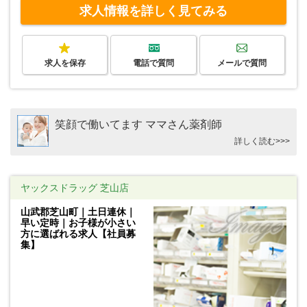
求人情報を詳しく見てみる
求人を保存
電話で質問
メールで質問
笑顔で働いてます ママさん薬剤師
詳しく読む>>>
ヤックスドラッグ 芝山店
山武郡芝山町｜土日連休｜
早い定時｜お子様が小さい
方に選ばれる求人【社員募
集】