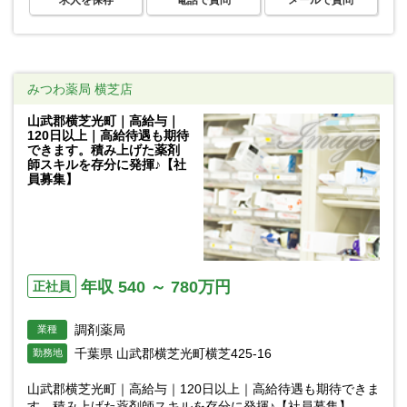
求人を保存
電話で質問
メールで質問
みつわ薬局 横芝店
山武郡横芝光町｜高給与｜
120日以上｜高給待遇も期待
できます。積み上げた薬剤
師スキルを存分に発揮♪【社
員募集】
年収 540 ～ 780万円
正社員
調剤薬局
業種
千葉県 山武郡横芝光町横芝425-16
勤務地
山武郡横芝光町｜高給与｜120日以上｜高給待遇も期待できま
す。積み上げた薬剤師スキルを存分に発揮♪【社員募集】