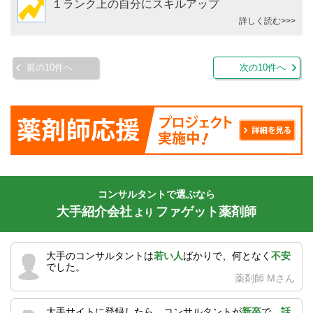
１ランク上の自分にスキルアップ
詳しく読む>>>
前の10件へ
次の10件へ
コンサルタントで選ぶなら
大手紹介会社
ファゲット薬剤師
より
大手のコンサルタントは
若い人
ばかりで、何となく
不安
でした。
薬剤師 Mさん
大手サイトに登録したら、コンサルタントが
新卒
で、
話