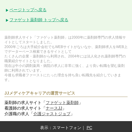
ページトップへ戻る
ファゲット薬剤師 トップへ戻る
薬剤師求人サイト「ファゲット薬剤師」は2000年に薬剤師専門の求人情報サ
イトとしてスタートしました。
2000年ごろは大手紹介会社でもWEBサイトがないなか、薬剤師求人をWEB上
でデーターベース検索できるサイトとして
たくさんの企業・薬剤師から利用され、2004年には法人化され薬剤師専門の
職業紹介サイトとなりました。
現在は中小の調剤薬局・病院の求人に非常に強く、より良い転職を望む薬剤
師に利用されています。
今後も求職者ファーストにたった理念を持ち良い転職先を紹介していきま
す。
JJメディケアキャリアの運営サービス
薬剤師の求人サイト「
ファゲット薬剤師
」
看護師の求人サイト「
ナースJJ
」
介護職の求人「
介護ジャストジョブ
」
表示：
スマートフォン
｜
PC