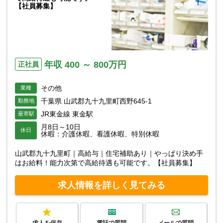
【社員募集】
年収 400 ～ 800万円
正社員
その他
業種
千葉県 山武郡九十九里町西野645-1
勤務地
JR東金線 東金駅
最寄駅
月8日～10日
休日
休暇：介護休暇、看護休暇、特別休暇
山武郡九十九里町｜高給与｜住宅補助あり｜やっぱり決め手
はお給料！能力次第で高給待遇も可能です。【社員募集】
求人情報を詳しく見てみる