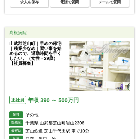
求人を保存
電話で質問
メールで質問
髙根病院
山武郡芝山町｜早めの帰宅
｜残業少なめ｜習い事を始
めるので、退勤時間を早く
したい。（女性・29歳）
【社員募集】
年収 390 ～ 500万円
正社員
その他
業種
千葉県 山武郡芝山町岩山2308
勤務地
芝山鉄道 芝山千代田駅 車で10分
最寄駅
日曜、祝日、他
休日