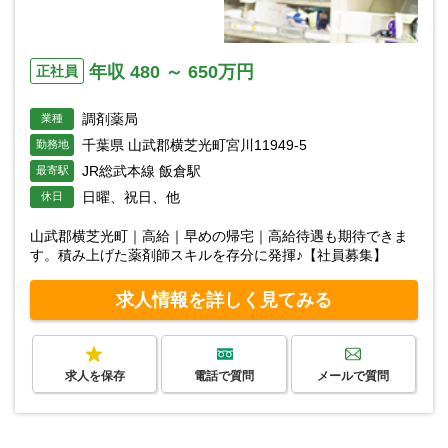
年収 480 ～ 650万円
正社員
調剤薬局
業種
千葉県 山武郡横芝光町宮川11949-5
勤務地
JR総武本線 飯倉駅
最寄駅
日曜、祝日、他
休日
山武郡横芝光町｜高給｜早めの帰宅｜高給待遇も期待できま
す。積み上げた薬剤師スキルを存分に発揮♪【社員募集】
求人情報を詳しく見てみる
求人を保存
電話で質問
メールで質問