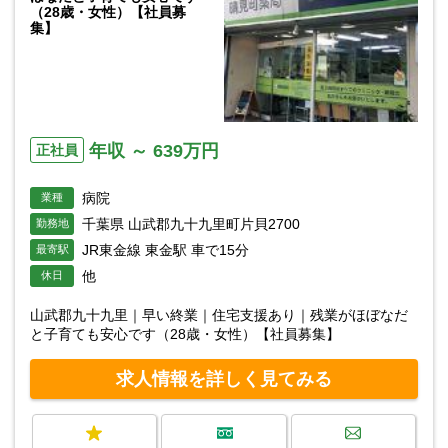
（28歳・女性）【社員募
集】
年収 ～ 639万円
正社員
病院
業種
千葉県 山武郡九十九里町片貝2700
勤務地
JR東金線 東金駅 車で15分
最寄駅
他
休日
山武郡九十九里｜早い終業｜住宅支援あり｜残業がほぼなだ
と子育ても安心です（28歳・女性）【社員募集】
求人情報を詳しく見てみる