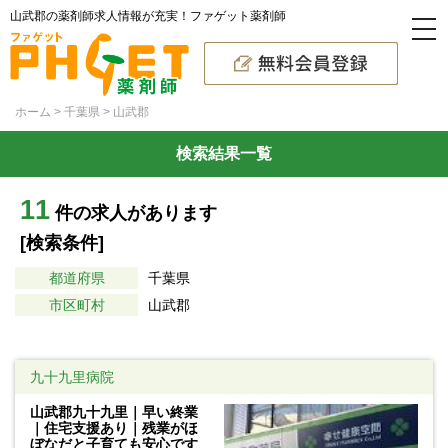
山武郡の薬剤師求人情報が充実！ファゲット薬剤師
ホーム
千葉県
山武郡
検索結果一覧
11
件の求人があります
[検索条件]
都道府県
千葉県
市区町村
山武郡
九十九里病院
山武郡九十九里｜早い終業
｜住宅支援あり｜残業がほ
ぼなだと子育ても安心です