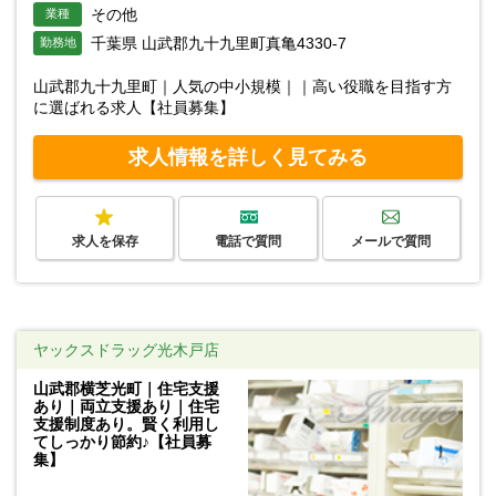
その他
業種
千葉県 山武郡九十九里町真亀4330-7
勤務地
山武郡九十九里町｜人気の中小規模｜｜高い役職を目指す方
に選ばれる求人【社員募集】
求人情報を詳しく見てみる
求人を保存
電話で質問
メールで質問
ヤックスドラッグ光木戸店
山武郡横芝光町｜住宅支援
あり｜両立支援あり｜住宅
支援制度あり。賢く利用し
てしっかり節約♪【社員募
集】