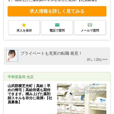
求人情報を詳しく見てみる
求人を保存
電話で質問
メールで質問
プライベートも充実の転職 発見！
詳しく読む>>>
平和堂薬局 光店
山武郡横芝光町｜高給｜早
めの帰宅｜高給待遇も期待
できます。積み上げた薬剤
師スキルを存分に発揮♪【社
員募集】