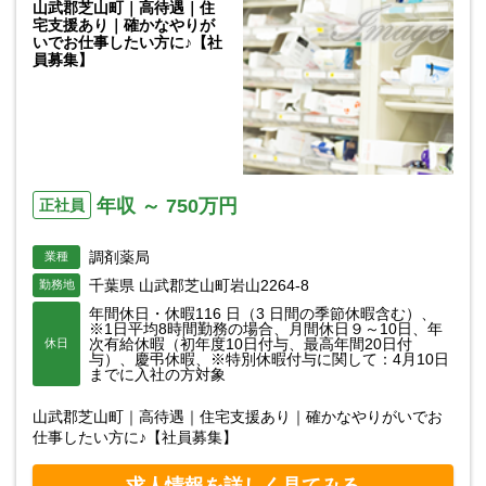
山武郡芝山町｜高待遇｜住
宅支援あり｜確かなやりが
いでお仕事したい方に♪【社
員募集】
年収 ～ 750万円
正社員
調剤薬局
業種
千葉県 山武郡芝山町岩山2264-8
勤務地
年間休日・休暇116 日（3 日間の季節休暇含む）、
※1日平均8時間勤務の場合、月間休日９～10日、年
次有給休暇（初年度10日付与、最高年間20日付
休日
与）、慶弔休暇、※特別休暇付与に関して：4月10日
までに入社の方対象
山武郡芝山町｜高待遇｜住宅支援あり｜確かなやりがいでお
仕事したい方に♪【社員募集】
求人情報を詳しく見てみる