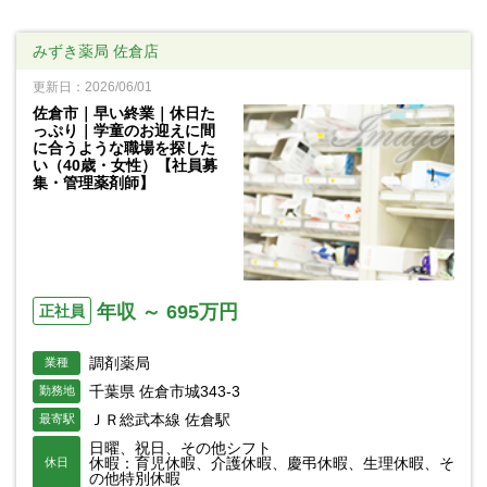
みずき薬局 佐倉店
更新日：2026/06/01
佐倉市｜早い終業｜休日た
っぷり｜学童のお迎えに間
に合うような職場を探した
い（40歳・女性）【社員募
集・管理薬剤師】
年収 ～ 695万円
正社員
調剤薬局
業種
千葉県 佐倉市城343-3
勤務地
ＪＲ総武本線 佐倉駅
最寄駅
日曜、祝日、その他シフト
休暇：育児休暇、介護休暇、慶弔休暇、生理休暇、そ
休日
の他特別休暇