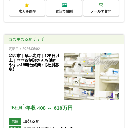
求人を保存
電話で質問
メールで質問
コスモス薬局 印西店
更新日：2026/06/02
印西市｜早い定時｜125日以
上｜ママ薬剤師さんも働き
やすい18時台終業♪【社員募
集】
年収 408 ～ 618万円
正社員
調剤薬局
業種