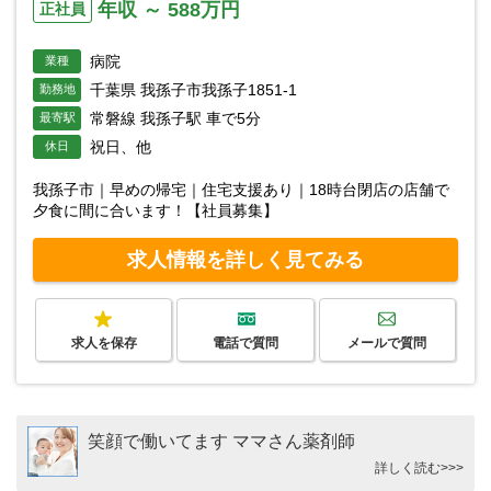
年収 ～ 588万円
正社員
病院
業種
千葉県 我孫子市我孫子1851-1
勤務地
常磐線 我孫子駅 車で5分
最寄駅
祝日、他
休日
我孫子市｜早めの帰宅｜住宅支援あり｜18時台閉店の店舗で
夕食に間に合います！【社員募集】
求人情報を詳しく見てみる
求人を保存
電話で質問
メールで質問
笑顔で働いてます ママさん薬剤師
詳しく読む>>>