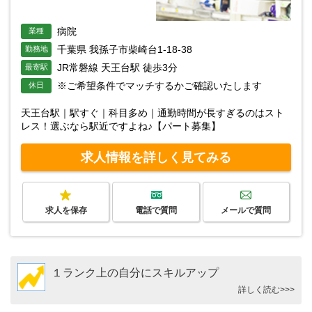
病院
業種
千葉県 我孫子市柴崎台1-18-38
勤務地
JR常磐線 天王台駅 徒歩3分
最寄駅
※ご希望条件でマッチするかご確認いたします
休日
天王台駅｜駅すぐ｜科目多め｜通勤時間が長すぎるのはスト
レス！選ぶなら駅近ですよね♪【パート募集】
求人情報を詳しく見てみる
求人を保存
電話で質問
メールで質問
１ランク上の自分にスキルアップ
詳しく読む>>>