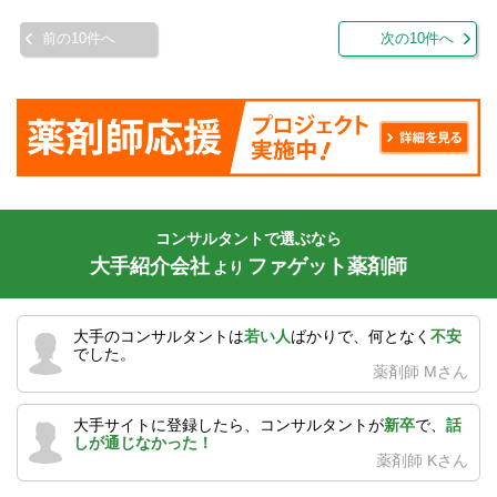
前の10件へ
次の10件へ
コンサルタントで選ぶなら
大手紹介会社
ファゲット薬剤師
より
大手のコンサルタントは
若い人
ばかりで、何となく
不安
でした。
薬剤師 Mさん
大手サイトに登録したら、コンサルタントが
新卒
で、
話
しが通じなかった！
薬剤師 Kさん