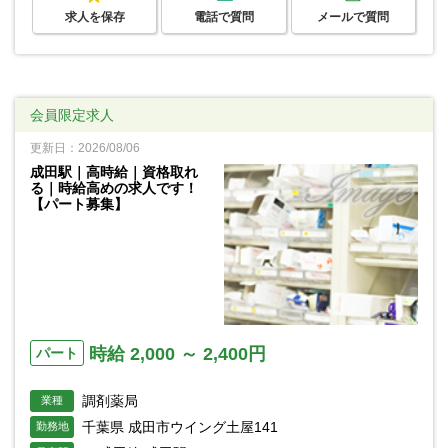
求人を保存
電話で質問
メールで質問
会員限定求人
更新日：2026/08/06
成田駅｜高時給｜資格取れ
る｜時給高めの求人です！
【パート募集】
時給 2,000 ～ 2,400円
パート
調剤薬局
業種
千葉県 成田市ウイング土屋141
勤務地