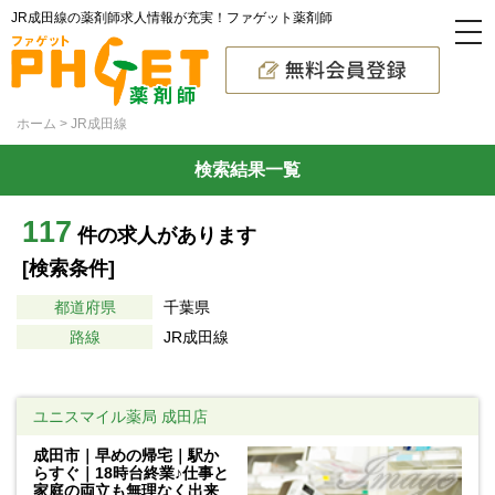
JR成田線の薬剤師求人情報が充実！ファゲット薬剤師
ホーム
JR成田線
検索結果一覧
117
件の求人があります
[検索条件]
都道府県
千葉県
路線
JR成田線
ユニスマイル薬局 成田店
成田市｜早めの帰宅｜駅か
らすぐ｜18時台終業♪仕事と
家庭の両立も無理なく出来