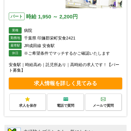
時給 1,950 ～ 2,200円
パート
病院
業種
千葉県 印旛郡栄町安食2421
勤務地
JR成田線 安食駅
最寄駅
※ご希望条件でマッチするかご確認いたします
休日
安食駅｜時給高め｜託児所あり｜高時給の求人です！【パー
ト募集】
求人情報を詳しく見てみる
求人を保存
電話で質問
メールで質問