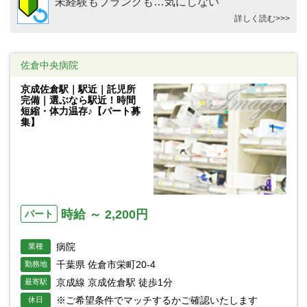
未経験もブランクも…気にしない
詳しく読む>>>
佐倉中央病院
京成佐倉駅｜駅近｜託児所
完備｜選ぶなら駅近！時間
短縮・体力温存♪【パート募
集】
時給 ～ 2,200円
パート
病院
業種
千葉県 佐倉市栄町20-4
勤務地
京成線 京成佐倉駅 徒歩1分
最寄駅
※ご希望条件でマッチするかご確認いたします
休日