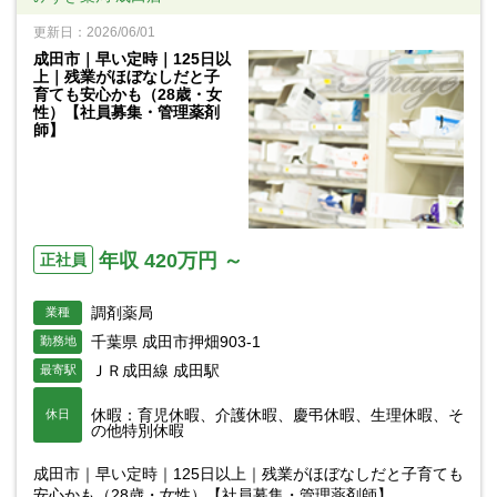
更新日：2026/06/01
成田市｜早い定時｜125日以
上｜残業がほぼなしだと子
育ても安心かも（28歳・女
性）【社員募集・管理薬剤
師】
年収 420万円 ～
正社員
調剤薬局
業種
千葉県 成田市押畑903-1
勤務地
ＪＲ成田線 成田駅
最寄駅
休暇：育児休暇、介護休暇、慶弔休暇、生理休暇、そ
休日
の他特別休暇
成田市｜早い定時｜125日以上｜残業がほぼなしだと子育ても
安心かも（28歳・女性）【社員募集・管理薬剤師】