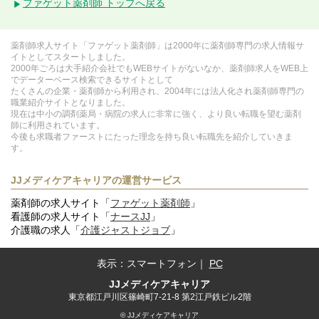
ファゲット薬剤師 トップへ戻る
薬剤師求人サイト「ファゲット薬剤師」は2000年に薬剤師専門の求人情報サ
イトとしてスタートしました。
2000年ごろは大手紹介会社でもWEBサイトがないなか、薬剤師求人をWEB上
でデーターベース検索できるサイトとして
たくさんの企業・薬剤師から利用され、2004年には法人化され薬剤師専門の
職業紹介サイトとなりました。
現在は中小の調剤薬局・病院の求人に非常に強く、より良い転職を望む薬剤
師に利用されています。
今後も求職者ファーストにたった理念を持ち良い転職先を紹介していきま
す。
JJメディケアキャリアの運営サービス
薬剤師の求人サイト「
ファゲット薬剤師
」
看護師の求人サイト「
ナースJJ
」
介護職の求人「
介護ジャストジョブ
」
表示：
スマートフォン
｜
PC
JJメディケアキャリア
東京都江戸川区篠崎町7-21-8 第2江戸鉄ビル2階
© JJメディケアキャリア