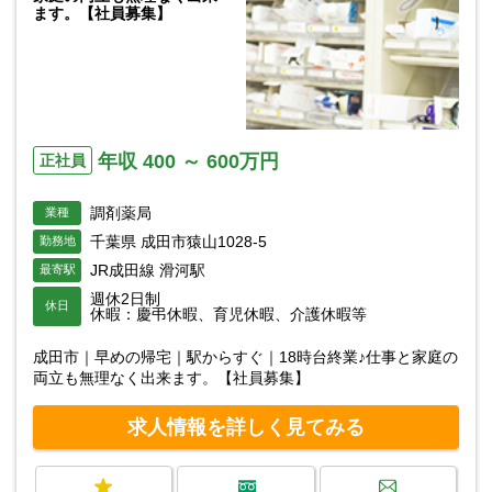
ます。【社員募集】
年収 400 ～ 600万円
正社員
調剤薬局
業種
千葉県 成田市猿山1028-5
勤務地
JR成田線 滑河駅
最寄駅
週休2日制
休日
休暇：慶弔休暇、育児休暇、介護休暇等
成田市｜早めの帰宅｜駅からすぐ｜18時台終業♪仕事と家庭の
両立も無理なく出来ます。【社員募集】
求人情報を詳しく見てみる