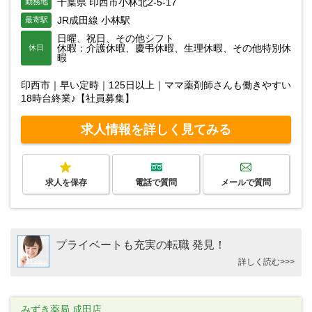
千葉県 印西市小林北2-5-17
勤務地
JR成田線 小林駅
最寄駅
日曜、祝日、その他シフト
休暇：介護休暇、慶弔休暇、生理休暇、その他特別休
休日
暇
印西市｜早い定時｜125日以上｜ママ薬剤師さんも働きやすい
18時台終業♪【社員募集】
求人情報を詳しく見てみる
求人を保存
電話で質問
メールで質問
プライベートも充実の転職 発見！
詳しく読む>>>
みずき薬局 成田店