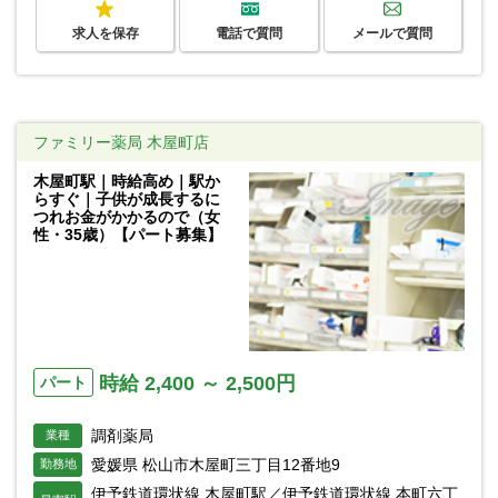
求人を保存
電話で質問
メールで質問
ファミリー薬局 木屋町店
木屋町駅｜時給高め｜駅か
らすぐ｜子供が成長するに
つれお金がかかるので（女
性・35歳）【パート募集】
時給 2,400 ～ 2,500円
パート
調剤薬局
業種
愛媛県 松山市木屋町三丁目12番地9
勤務地
伊予鉄道環状線 木屋町駅／伊予鉄道環状線 本町六丁