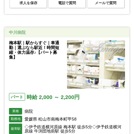
求人を保存
電話で質問
メールで質問
中川病院
梅本駅｜駅からすぐ｜車通
勤｜選ぶなら駅近！時間短
縮・体力温存♪【パート募
集】
時給 2,000 ～ 2,200円
パート
病院
業種
愛媛県 松山市南梅本町甲58
勤務地
◇伊予鉄道横河原線 梅本駅 徒歩5分◇伊予鉄道横河
最寄駅
原線 牛渕団地前駅 徒歩5分