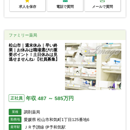
求人を保存
電話で質問
メールで質問
ファミリー薬局
松山市｜週末休み｜早い終
業｜お休みは職場選びの重
要ポイント！土日休みは見
逃せませんね♪【社員募集】
年収 487 ～ 585万円
正社員
調剤薬局
業種
愛媛県 松山市和気町1丁目125番地6
勤務地
ＪＲ予讃線 伊予和気駅
最寄駅