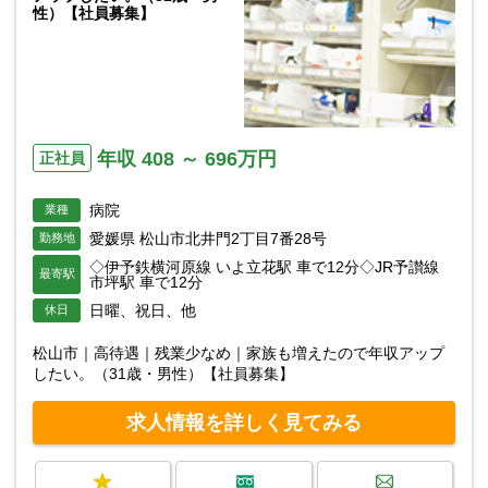
性）【社員募集】
年収 408 ～ 696万円
正社員
病院
業種
愛媛県 松山市北井門2丁目7番28号
勤務地
◇伊予鉄横河原線 いよ立花駅 車で12分◇JR予讃線
最寄駅
市坪駅 車で12分
日曜、祝日、他
休日
松山市｜高待遇｜残業少なめ｜家族も増えたので年収アップ
したい。（31歳・男性）【社員募集】
求人情報を詳しく見てみる