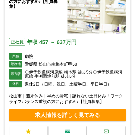
の方におすすめ♪【社員募
集】
年収 457 ～ 637万円
正社員
病院
業種
愛媛県 松山市南梅本町甲58
勤務地
◇伊予鉄道横河原線 梅本駅 徒歩5分◇伊予鉄道横河
最寄駅
原線 牛渕団地前駅 徒歩5分
週休2日（日曜、祝日、土曜半日、平日半日）
休日
松山市｜週末休み｜早めの帰宅｜譲れない土日休み！ワーク
ライフバランス重視の方におすすめ♪【社員募集】
求人情報を詳しく見てみる