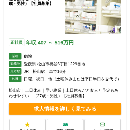
歳・男性）【社員募集】
年収 407 ～ 516万円
正社員
病院
業種
愛媛県 松山市祝谷6丁目1229番地
勤務地
JR 松山駅 車で16分
最寄駅
日曜、祝日、他（土曜休みまたは平日半日を交代で）
休日
松山市｜土日休み｜早い終業｜土日休みだと友人と予定もあ
わせやすい！（27歳・男性）【社員募集】
求人情報を詳しく見てみる