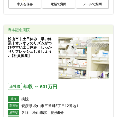
求人を保存
電話で質問
メールで質問
野本記念病院
松山市｜土日休み｜早い終
業｜オンオフのリズムがつ
けやすい土日休み！しっか
りリフレッシュしましょう
♪【社員募集】
年収 ～ 601万円
正社員
病院
業種
愛媛県 松山市三番町5丁目12番地1
勤務地
各線 松山市駅 徒歩5分
最寄駅