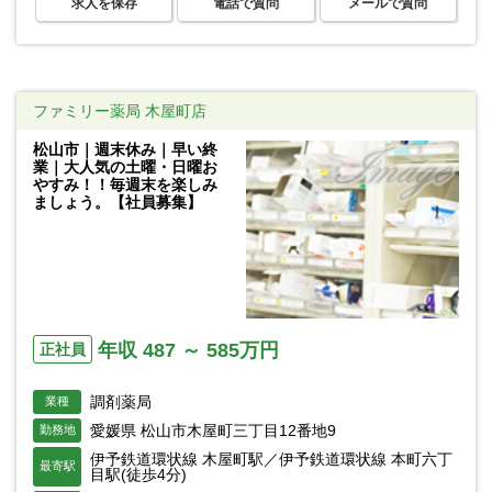
求人を保存
電話で質問
メールで質問
ファミリー薬局 木屋町店
松山市｜週末休み｜早い終
業｜大人気の土曜・日曜お
やすみ！！毎週末を楽しみ
ましょう。【社員募集】
年収 487 ～ 585万円
正社員
調剤薬局
業種
愛媛県 松山市木屋町三丁目12番地9
勤務地
伊予鉄道環状線 木屋町駅／伊予鉄道環状線 本町六丁
最寄駅
目駅(徒歩4分)