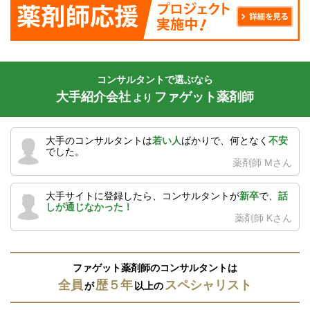
コンサルタントで選ぶなら
大手紹介会社
ファゲット薬剤師
より
大手のコンサルタントは
若い人
ばかりで、何となく
不安
でした。
薬剤師 Mさん
大手サイトに登録したら、コンサルタントが
新卒
で、
話
しが通じなかった！
薬剤師 Kさん
ファゲット薬剤師のコンサルタントは
全員
歴５年
スペシャリスト
が
以上の