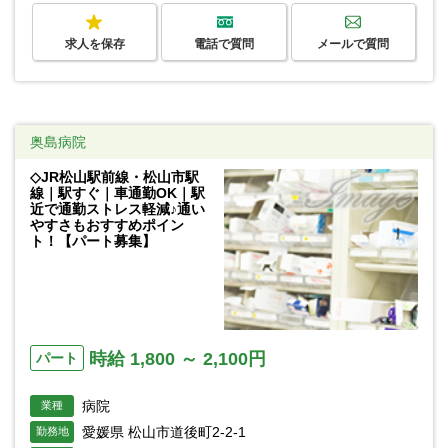
求人を保存
電話で質問
メールで質問
奥島病院
◇JR松山駅前線・松山市駅
線｜駅すぐ｜車通勤OK｜駅
近で通勤ストレス軽減♪通い
やすさもおすすめポイン
ト！【パート募集】
時給 1,800 ～ 2,100円
パート
病院
業種
愛媛県 松山市道後町2-2-1
勤務地