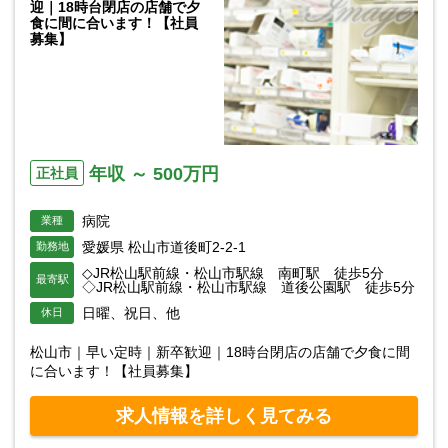
迎｜18時台閉店の店舗で夕
食に間に合います！【社員
募集】
年収 ～ 500万円
正社員
病院
業種
愛媛県 松山市道後町2-2-1
勤務地
◇JR松山駅前線・松山市駅線 南町駅 徒歩5分
最寄駅
◇JR松山駅前線・松山市駅線 道後公園駅 徒歩5分
日曜、祝日、他
休日
松山市｜早い定時｜新卒歓迎｜18時台閉店の店舗で夕食に間
に合います！【社員募集】
求人情報を詳しく見てみる