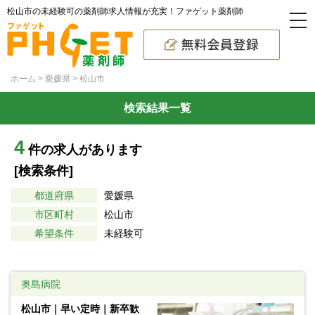
松山市の未経験可の薬剤師求人情報が充実！ファゲット薬剤師
ホーム
愛媛県
松山市
検索結果一覧
4
件の求人があります
[検索条件]
都道府県
愛媛県
市区町村
松山市
希望条件
未経験可
奥島病院
松山市｜早い定時｜新卒歓