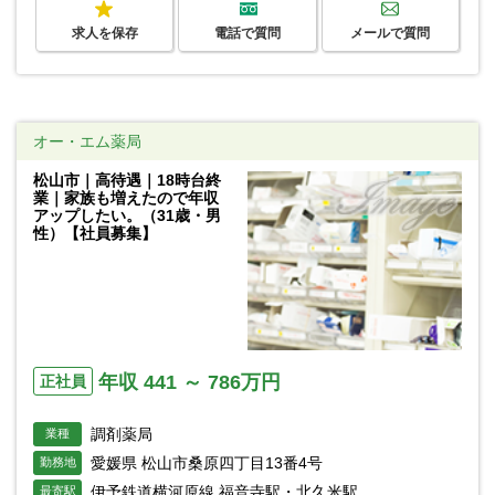
求人を保存
電話で質問
メールで質問
オー・エム薬局
松山市｜高待遇｜18時台終
業｜家族も増えたので年収
アップしたい。（31歳・男
性）【社員募集】
年収 441 ～ 786万円
正社員
調剤薬局
業種
愛媛県 松山市桑原四丁目13番4号
勤務地
伊予鉄道横河原線 福音寺駅・北久米駅
最寄駅