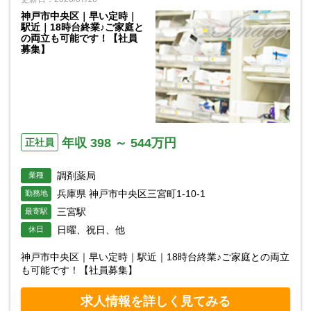
神戸市中央区｜早い定時｜
駅近｜18時台終業♪ご家庭と
の両立も可能です！【社員
募集】
年収 398 ～ 544万円
正社員
調剤薬局
業種
兵庫県 神戸市中央区三宮町1-10-1
勤務地
三宮駅
最寄駅
日曜、祝日、他
休日
神戸市中央区｜早い定時｜駅近｜18時台終業♪ご家庭との両立
も可能です！【社員募集】
求人情報を詳しく見てみる