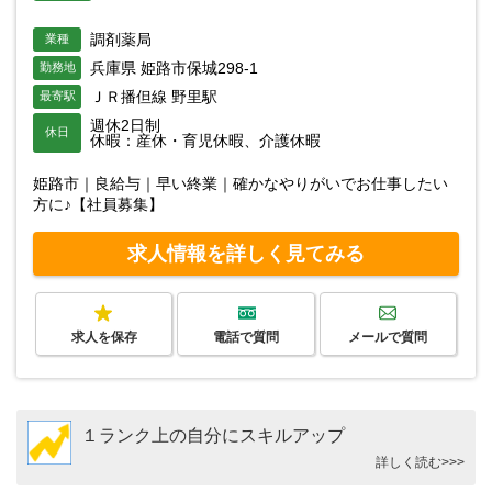
調剤薬局
業種
兵庫県 姫路市保城298-1
勤務地
ＪＲ播但線 野里駅
最寄駅
週休2日制
休日
休暇：産休・育児休暇、介護休暇
姫路市｜良給与｜早い終業｜確かなやりがいでお仕事したい
方に♪【社員募集】
求人情報を詳しく見てみる
求人を保存
電話で質問
メールで質問
１ランク上の自分にスキルアップ
詳しく読む>>>