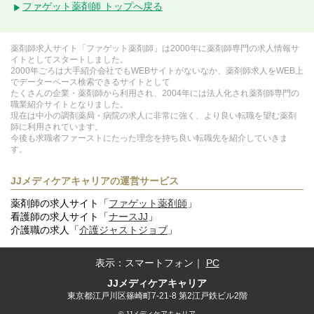
ファゲット薬剤師 トップへ戻る
薬剤師求人サイト「ファゲット薬剤師」は2000年に薬剤師専門の求人情報サ
イトとしてスタートしました。
2000年ごろは大手紹介会社でもWEBサイトがないなか、薬剤師求人をWEB上
でデーターベース検索できるサイトとして
たくさんの企業・薬剤師から利用され、2004年には法人化され薬剤師専門の
職業紹介サイトとなりました。
現在は中小の調剤薬局・病院の求人に非常に強く、より良い転職を望む薬剤
師に利用されています。
今後も求職者ファーストにたった理念を持ち良い転職先を紹介していきま
す。
JJメディケアキャリアの運営サービス
薬剤師の求人サイト「
ファゲット薬剤師
」
看護師の求人サイト「
ナースJJ
」
介護職の求人「
介護ジャストジョブ
」
表示：
スマートフォン
｜
PC
JJメディケアキャリア
東京都江戸川区篠崎町7-21-8 第2江戸鉄ビル2階
© JJメディケアキャリア