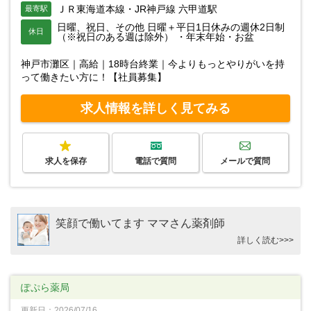
ＪＲ東海道本線・JR神戸線 六甲道駅
最寄駅
日曜、祝日、その他 日曜＋平日1日休みの週休2日制
休日
（※祝日のある週は除外） ・年末年始・お盆
神戸市灘区｜高給｜18時台終業｜今よりもっとやりがいを持
って働きたい方に！【社員募集】
求人情報を詳しく見てみる
求人を保存
電話で質問
メールで質問
笑顔で働いてます ママさん薬剤師
詳しく読む>>>
ぽぷら薬局
更新日：2026/07/16