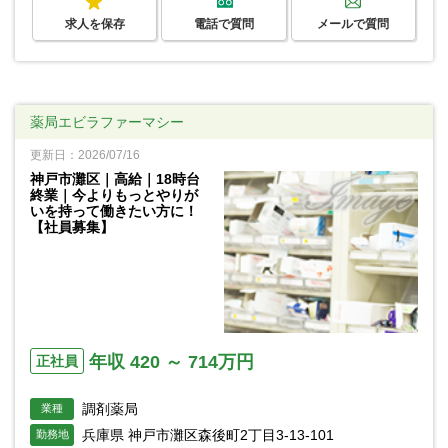
求人を保存
電話で質問
メールで質問
薬局エビラファーマシー
更新日：2026/07/16
神戸市灘区｜高給｜18時台
終業｜今よりもっとやりが
いを持って働きたい方に！
【社員募集】
年収 420 ～ 714万円
正社員
調剤薬局
業種
兵庫県 神戸市灘区森後町2丁目3-13-101
勤務地