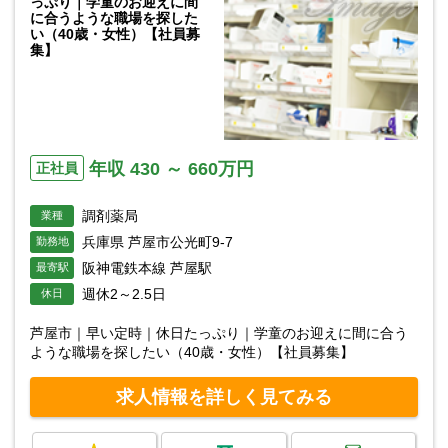
っぷり｜学童のお迎えに間
に合うような職場を探した
い（40歳・女性）【社員募
集】
年収 430 ～ 660万円
正社員
調剤薬局
業種
兵庫県 芦屋市公光町9-7
勤務地
阪神電鉄本線 芦屋駅
最寄駅
週休2～2.5日
休日
芦屋市｜早い定時｜休日たっぷり｜学童のお迎えに間に合う
ような職場を探したい（40歳・女性）【社員募集】
求人情報を詳しく見てみる