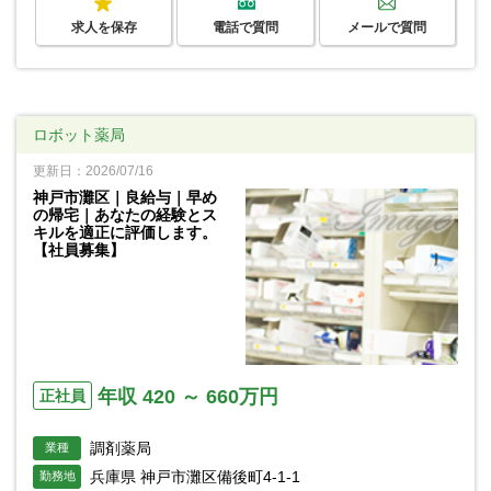
求人を保存
電話で質問
メールで質問
ロボット薬局
更新日：2026/07/16
神戸市灘区｜良給与｜早め
の帰宅｜あなたの経験とス
キルを適正に評価します。
【社員募集】
年収 420 ～ 660万円
正社員
調剤薬局
業種
兵庫県 神戸市灘区備後町4-1-1
勤務地