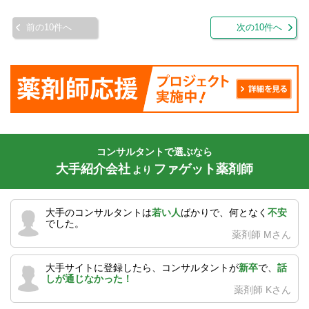
前の10件へ
次の10件へ
コンサルタントで選ぶなら
大手紹介会社
ファゲット薬剤師
より
大手のコンサルタントは
若い人
ばかりで、何となく
不安
でした。
薬剤師 Mさん
大手サイトに登録したら、コンサルタントが
新卒
で、
話
しが通じなかった！
薬剤師 Kさん