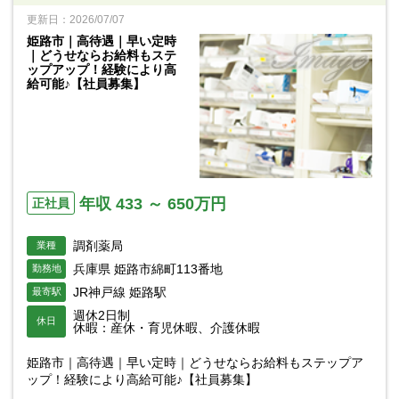
更新日：2026/07/07
姫路市｜高待遇｜早い定時
｜どうせならお給料もステ
ップアップ！経験により高
給可能♪【社員募集】
年収 433 ～ 650万円
正社員
調剤薬局
業種
兵庫県 姫路市綿町113番地
勤務地
JR神戸線 姫路駅
最寄駅
週休2日制
休日
休暇：産休・育児休暇、介護休暇
姫路市｜高待遇｜早い定時｜どうせならお給料もステップア
ップ！経験により高給可能♪【社員募集】