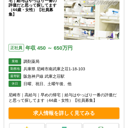
宅｜給与はやっぱり一番の
評価だと思って探してます
（44歳・女性）【社員募
集】
年収 450 ～ 650万円
正社員
調剤薬局
業種
兵庫県 尼崎市南武庫之荘1-18-103
勤務地
阪急神戸線 武庫之荘駅
最寄駅
日曜、祝日、土曜午後、他
休日
尼崎市｜高給与｜早めの帰宅｜給与はやっぱり一番の評価だ
と思って探してます（44歳・女性）【社員募集】
求人情報を詳しく見てみる