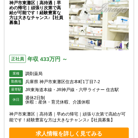
神戸市東灘区｜高待遇｜早
めの帰宅｜頑張り次第で高
給が可能です！経験豊富な
方は大きなチャンス♪【社員
募集】
年収 433万円 ～
正社員
調剤薬局
業種
兵庫県 神戸市東灘区住吉本町1丁目7-2
勤務地
JR東海道本線・JR神戸線・六甲ライナー 住吉駅
最寄駅
週休2日制
休日
休暇：産休・育児休暇、介護休暇
神戸市東灘区｜高待遇｜早めの帰宅｜頑張り次第で高給が可
能です！経験豊富な方は大きなチャンス♪【社員募集】
求人情報を詳しく見てみる