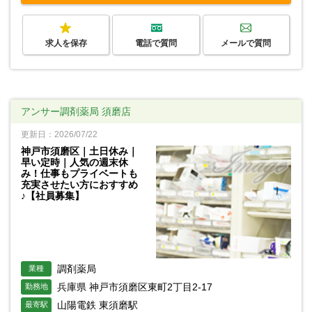
求人を保存
電話で質問
メールで質問
アンサー調剤薬局 須磨店
更新日：2026/07/22
神戸市須磨区｜土日休み｜
早い定時｜人気の週末休
み！仕事もプライベートも
充実させたい方におすすめ
♪【社員募集】
調剤薬局
業種
兵庫県 神戸市須磨区東町2丁目2-17
勤務地
山陽電鉄 東須磨駅
最寄駅