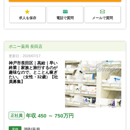
求人を保存
電話で質問
メールで質問
ポニー薬局 長田店
更新日：2026/07/17
神戸市長田区｜高給｜早い
終業｜家族と旅行するのが
趣味なので、とことん稼ぎ
たい。（女性・32歳）【社
員募集】
年収 450 ～ 750万円
正社員
調剤薬局
業種