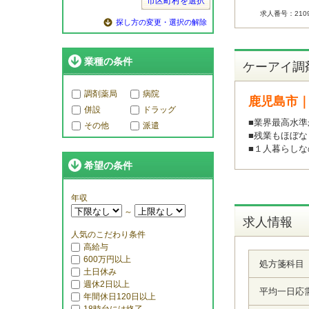
市区町村を選択
求人番号：2109
探し方の変更・選択の解除
業種の条件
ケーアイ調
調剤薬局
病院
鹿児島市｜
併設
ドラッグ
■業界最高水準
その他
派遣
■残業もほぼな
■１人暮らしな
希望の条件
年収
～
求人情報
人気のこだわり条件
高給与
600万円以上
処方箋科目
土日休み
週休2日以上
平均一日応
年間休日120日以上