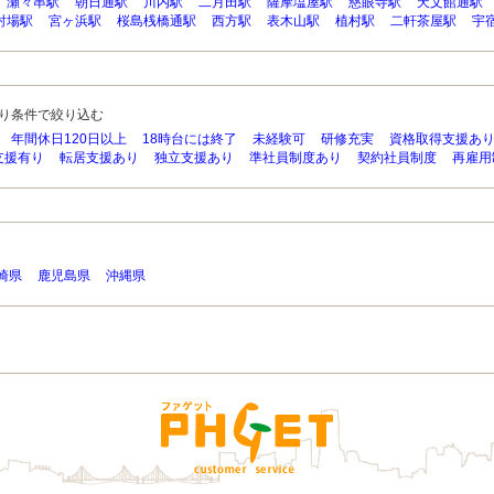
瀬々串駅
朝日通駅
川内駅
二月田駅
薩摩塩屋駅
慈眼寺駅
天文館通駅
射場駅
宮ヶ浜駅
桜島桟橋通駅
西方駅
表木山駅
植村駅
二軒茶屋駅
宇
り条件で絞り込む
年間休日120日以上
18時台には終了
未経験可
研修充実
資格取得支援あ
支援有り
転居支援あり
独立支援あり
準社員制度あり
契約社員制度
再雇用
崎県
鹿児島県
沖縄県