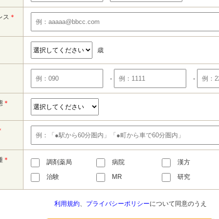
レス
＊
歳
-
-
態
＊
＊
種
＊
調剤薬局
病院
漢方
治験
MR
研究
利用規約
、
プライバシーポリシー
について同意のうえ