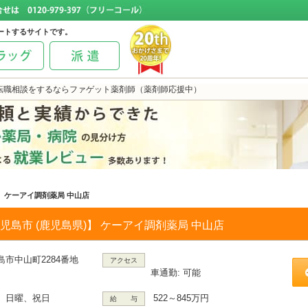
ートするサイトです。
転職相談をするならファゲット薬剤師（薬剤師応援中）
ケーアイ調剤薬局 中山店
児島市 (鹿児島県)】 ケーアイ調剤薬局 中山店
島市中山町2284番地
アクセス
車通勤: 可能
、日曜、祝日
522～845万円
給 与