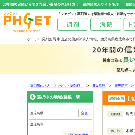
「ファゲット薬剤師」は薬剤師の求人・転職をサポ
ケーアイ調剤薬局 中山店の薬剤師求人情報、鹿児島県鹿児島市で
薬剤師の求人「ファゲット薬剤師」
鹿児島県
鹿児島市
選択中の地域/路線・駅
【鹿
調剤薬局
鹿児島県
変更
鹿児
勤務地
鹿児島市
木曜
休 日