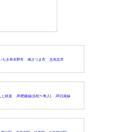
いちき串木野市
南さつま市
志布志市
んじ鉄道
JR肥薩線(吉松〜隼人)
JR日南線