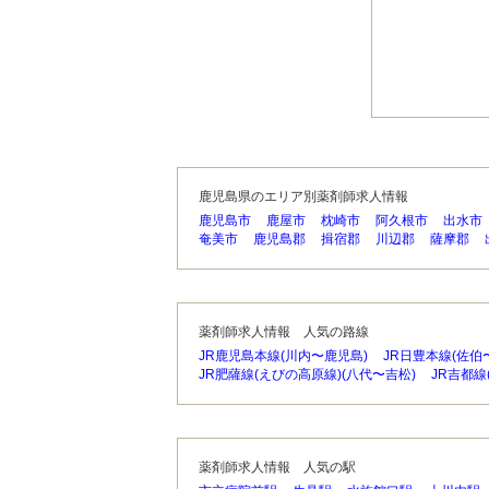
鹿児島県のエリア別薬剤師求人情報
鹿児島市
鹿屋市
枕崎市
阿久根市
出水市
奄美市
鹿児島郡
揖宿郡
川辺郡
薩摩郡
薬剤師求人情報 人気の路線
JR鹿児島本線(川内〜鹿児島)
JR日豊本線(佐伯
JR肥薩線(えびの高原線)(八代〜吉松)
JR吉都線
薬剤師求人情報 人気の駅