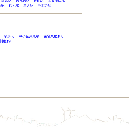
郡元駅
志布志駅
姶良駅
水族館口駅
宿駅
郡元駅
隼人駅
串木野駅
り
駅チカ
中小企業規模
在宅業務あり
制度あり