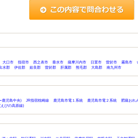
大口市
指宿市
西之表市
垂水市
薩摩川内市
日置市
曽於市
霧島市
出水郡
伊佐郡
姶良郡
曽於郡
肝属郡
熊毛郡
大島郡
南九州市
〜鹿児島中央)
JR指宿枕崎線
鹿児島市電１系統
鹿児島市電２系統
肥薩おれ
(えびの高原線)