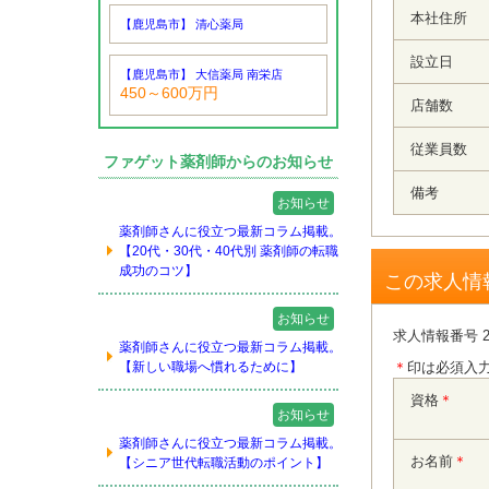
本社住所
【鹿児島市】 清心薬局
設立日
【鹿児島市】 大信薬局 南栄店
450～600万円
店舗数
従業員数
ファゲット薬剤師からのお知らせ
備考
お知らせ
薬剤師さんに役立つ最新コラム掲載。
【20代・30代・40代別 薬剤師の転職
成功のコツ】
この求人情
お知らせ
求人情報番号 2
薬剤師さんに役立つ最新コラム掲載。
【新しい職場へ慣れるために】
＊
印は必須入
資格
＊
お知らせ
薬剤師さんに役立つ最新コラム掲載。
お名前
＊
【シニア世代転職活動のポイント】