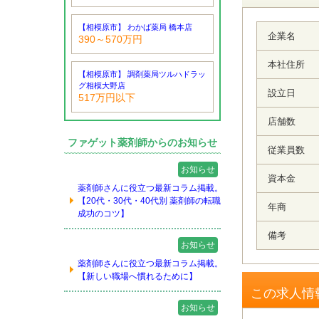
【相模原市】 わかば薬局 橋本店
企業名
390～570万円
本社住所
【相模原市】 調剤薬局ツルハドラッ
グ相模大野店
設立日
517万円以下
店舗数
ファゲット薬剤師からのお知らせ
従業員数
お知らせ
資本金
薬剤師さんに役立つ最新コラム掲載。
【20代・30代・40代別 薬剤師の転職
年商
成功のコツ】
備考
お知らせ
薬剤師さんに役立つ最新コラム掲載。
【新しい職場へ慣れるために】
この求人情
お知らせ