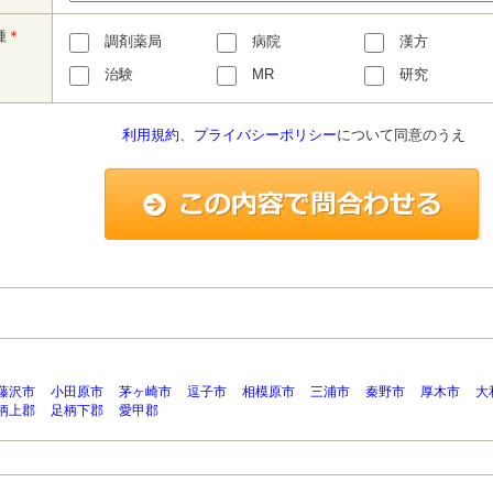
種
＊
調剤薬局
病院
漢方
治験
MR
研究
利用規約
、
プライバシーポリシー
について同意のうえ
藤沢市
小田原市
茅ヶ崎市
逗子市
相模原市
三浦市
秦野市
厚木市
大
柄上郡
足柄下郡
愛甲郡