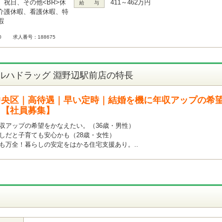
、祝日、その他<BR>休
411～462万円
給 与
介護休暇、看護休暇、特
暇
0
求人番号：188675
ルハドラッグ 淵野辺駅前店の特長
央区｜高待遇｜早い定時｜結婚を機に年収アップの希望
）【社員募集】
収アップの希望をかなえたい。（36歳・男性）
しだと子育ても安心かも（28歳・女性）
も万全！暮らしの安定をはかる住宅支援あり。..