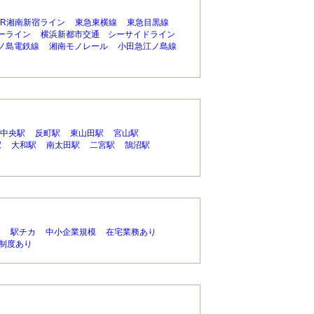
JR湘南新宿ライン
東急東横線
東急目黒線
ーライン
横浜新都市交通 シーサイドライン
ノ島電鉄線
湘南モノレール
小田急江ノ島線
中央駅
反町駅
東山田駅
宮山駅
駅
大和駅
南太田駅
二宮駅
鵠沼駅
り
駅チカ
中小企業規模
在宅業務あり
制度あり