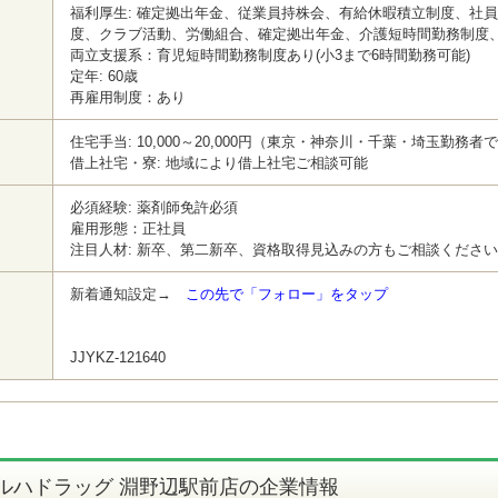
福利厚生: 確定拠出年金、従業員持株会、有給休暇積立制度、社員
度、クラブ活動、労働組合、確定拠出年金、介護短時間勤務制度
両立支援系：育児短時間勤務制度あり(小3まで6時間勤務可能)
定年: 60歳
再雇用制度：あり
住宅手当: 10,000～20,000円（東京・神奈川・千葉・埼玉勤務
借上社宅・寮: 地域により借上社宅ご相談可能
必須経験: 薬剤師免許必須
雇用形態：正社員
注目人材: 新卒、第二新卒、資格取得見込みの方もご相談くださ
新着通知設定→
この先で「フォロー」をタップ
JJYKZ-121640
ルハドラッグ 淵野辺駅前店の企業情報