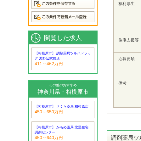
福利厚生
閲覧した求人
住宅支援等
【相模原市】 調剤薬局ツルハドラッ
グ 淵野辺駅前店
応募要項
411～462万円
備考
その他のおすすめ
神奈川県・相模原市
【相模原市】 さくら薬局 相模原店
450～650万円
【相模原市】 かもめ薬局 北里在宅
調剤センター
調剤薬局ツ
450～640万円