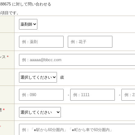
88675 に対して問い合わせる
力項目です。
レス
＊
歳
-
-
態
＊
＊