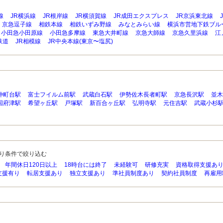
線
JR横浜線
JR根岸線
JR横須賀線
JR成田エクスプレス
JR京浜東北線
京急逗子線
相鉄本線
相鉄いずみ野線
みなとみらい線
横浜市営地下鉄ブル
小田急小田原線
小田急多摩線
東急大井町線
京急大師線
京急久里浜線
江
鉄道
JR相模線
JR中央本線(東京〜塩尻)
仲町台駅
富士フイルム前駅
武蔵白石駅
伊勢佐木長者町駅
京急長沢駅
並木
国府津駅
希望ヶ丘駅
戸塚駅
新百合ヶ丘駅
弘明寺駅
元住吉駅
武蔵小杉
り条件で絞り込む
年間休日120日以上
18時台には終了
未経験可
研修充実
資格取得支援あ
支援有り
転居支援あり
独立支援あり
準社員制度あり
契約社員制度
再雇用