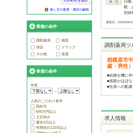
市区町村を選択
日曜
休 日
暇：
探し方の変更・選択の解除
別休
更新日：2026/06/1
業種の条件
調剤薬局
病院
調剤薬局ツ
併設
ドラッグ
その他
派遣
相模原市中
歳・男性
希望の条件
■結婚を機に年
■残業がほぼな
年収
■住居への配慮
～
人気のこだわり条件
高給与
600万円以上
土日休み
求人情報
週休2日以上
年間休日120日以上