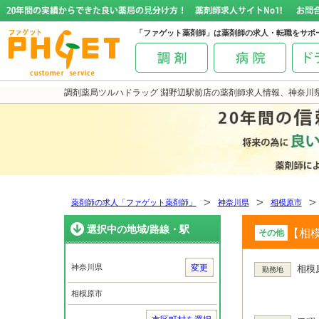
「ファゲット薬剤師」は薬剤師の求人・転職をサポ
調剤薬局ツルハドラッグ 淵野辺駅前店の薬剤師求人情報、神奈川
薬剤師の求人「ファゲット薬剤師」
神奈川県
相模原市
選択中の地域/路線・駅
【相模
その他
神奈川県
変更
相模原
勤務地
相模原市