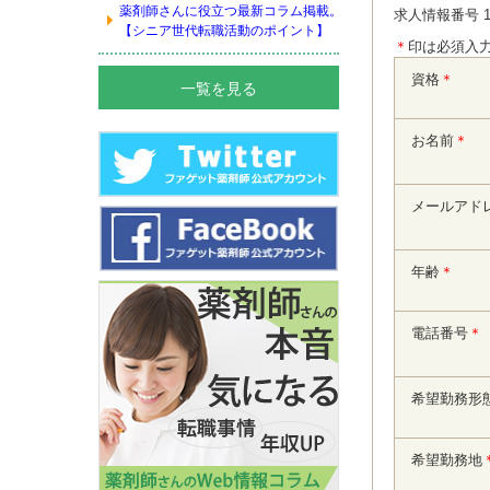
薬剤師さんに役立つ最新コラム掲載。
求人情報番号 1
【シニア世代転職活動のポイント】
＊
印は必須入
資格
＊
一覧を見る
お名前
＊
メールアド
年齢
＊
電話番号
＊
希望勤務形
希望勤務地