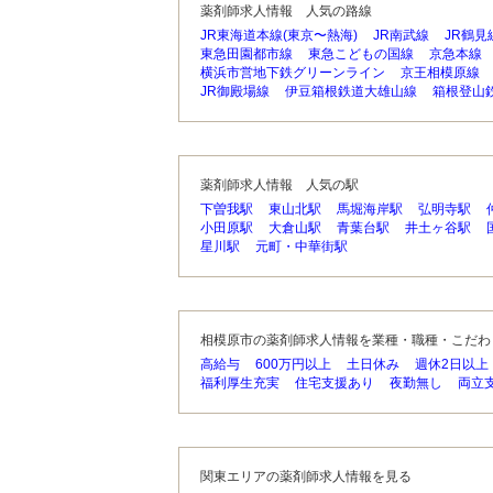
薬剤師求人情報 人気の路線
JR東海道本線(東京〜熱海)
JR南武線
JR鶴見
東急田園都市線
東急こどもの国線
京急本線
横浜市営地下鉄グリーンライン
京王相模原線
JR御殿場線
伊豆箱根鉄道大雄山線
箱根登山
薬剤師求人情報 人気の駅
下曽我駅
東山北駅
馬堀海岸駅
弘明寺駅
小田原駅
大倉山駅
青葉台駅
井土ヶ谷駅
星川駅
元町・中華街駅
相模原市の薬剤師求人情報を業種・職種・こだわ
高給与
600万円以上
土日休み
週休2日以上
福利厚生充実
住宅支援あり
夜勤無し
両立
関東エリアの薬剤師求人情報を見る