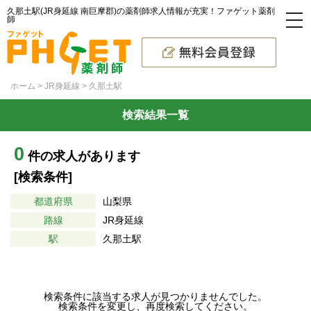
久那土駅(JR身延線 南巨摩郡)の薬剤師求人情報が充実！ファゲット薬剤
師
ホーム
JR身延線
久那土駅
検索結果一覧
0
件の求人があります
[検索条件]
都道府県
山梨県
路線
JR身延線
駅
久那土駅
検索条件に該当する求人が見つかりませんでした。
検索条件を変更し、再度検索してください。