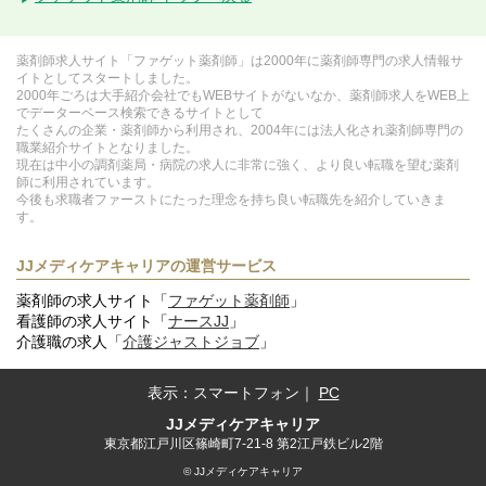
薬剤師求人サイト「ファゲット薬剤師」は2000年に薬剤師専門の求人情報サ
イトとしてスタートしました。
2000年ごろは大手紹介会社でもWEBサイトがないなか、薬剤師求人をWEB上
でデーターベース検索できるサイトとして
たくさんの企業・薬剤師から利用され、2004年には法人化され薬剤師専門の
職業紹介サイトとなりました。
現在は中小の調剤薬局・病院の求人に非常に強く、より良い転職を望む薬剤
師に利用されています。
今後も求職者ファーストにたった理念を持ち良い転職先を紹介していきま
す。
JJメディケアキャリアの運営サービス
薬剤師の求人サイト「
ファゲット薬剤師
」
看護師の求人サイト「
ナースJJ
」
介護職の求人「
介護ジャストジョブ
」
表示：
スマートフォン
｜
PC
JJメディケアキャリア
東京都江戸川区篠崎町7-21-8 第2江戸鉄ビル2階
© JJメディケアキャリア