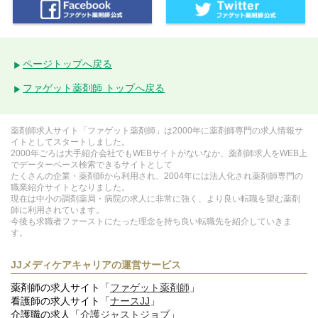
ページトップへ戻る
ファゲット薬剤師 トップへ戻る
薬剤師求人サイト「ファゲット薬剤師」は2000年に薬剤師専門の求人情報サ
イトとしてスタートしました。
2000年ごろは大手紹介会社でもWEBサイトがないなか、薬剤師求人をWEB上
でデーターベース検索できるサイトとして
たくさんの企業・薬剤師から利用され、2004年には法人化され薬剤師専門の
職業紹介サイトとなりました。
現在は中小の調剤薬局・病院の求人に非常に強く、より良い転職を望む薬剤
師に利用されています。
今後も求職者ファーストにたった理念を持ち良い転職先を紹介していきま
す。
JJメディケアキャリアの運営サービス
薬剤師の求人サイト「
ファゲット薬剤師
」
看護師の求人サイト「
ナースJJ
」
介護職の求人「
介護ジャストジョブ
」