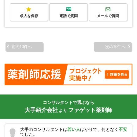
求人を保存
電話で質問
メールで質問
前の10件へ
次の10件へ
コンサルタントで選ぶなら
大手紹介会社
ファゲット薬剤師
より
大手のコンサルタントは
若い人
ばかりで、何となく
不安
でした。