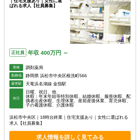
｜住宅支援あり｜女性に選
ばれる求人【社員募集】
年収 400万円 ～
正社員
調剤薬局
業種
静岡県 浜松市中央区根洗町566
勤務地
天竜浜名湖線 金指駅
最寄駅
日曜、祝日、他
休暇：年末年始等特別休暇、結婚休暇、服喪休暇、配
休日
偶者出産休暇、生理休業、産前産後休業、育児休暇、
子の看護休暇、介護休暇
浜松市中央区｜18時台終業｜住宅支援あり｜女性に選ばれる
求人【社員募集】
求人情報を詳しく見てみる