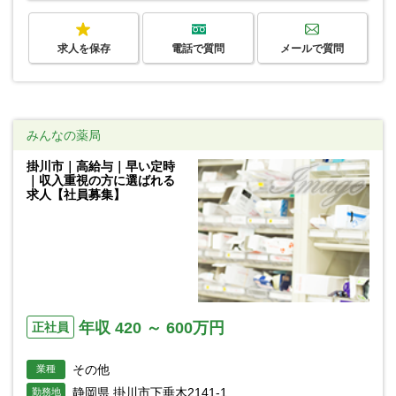
求人を保存
電話で質問
メールで質問
みんなの薬局
掛川市｜高給与｜早い定時
｜収入重視の方に選ばれる
求人【社員募集】
年収 420 ～ 600万円
正社員
その他
業種
静岡県 掛川市下垂木2141-1
勤務地