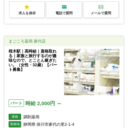
求人を保存
電話で質問
メールで質問
まごころ薬局 家代店
桜木駅｜高時給｜資格取れ
る｜家族と旅行するのが趣
味なので、とことん稼ぎた
い。（女性・32歳）【パー
ト募集】
時給 2,000円 ～
パート
調剤薬局
業種
静岡県 掛川市家代の里2-1-4
勤務地