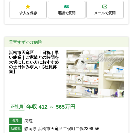
求人を保存
電話で質問
メールで質問
天竜すずかけ病院
浜松市天竜区｜土日祝｜早
い終業｜ご家族との時間を
大切にしたい方におすすめ
の土日休み求人♪【社員募
集】
年収 412 ～ 565万円
正社員
病院
業種
静岡県 浜松市天竜区二俣町二俣2396-56
勤務地