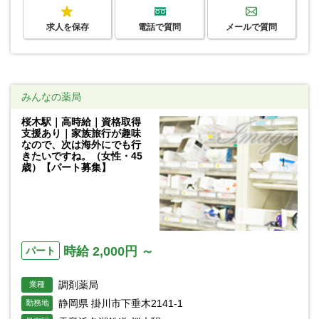
求人を保存
電話で質問
メールで質問
みんなの薬局
桜木駅｜高時給｜資格取得
支援あり｜家族旅行が趣味
なので、次は海外にでも行
きたいですね。（女性・45
歳）【パート募集】
時給 2,000円 ～
パート
調剤薬局
業種
静岡県 掛川市下垂木2141-1
勤務地