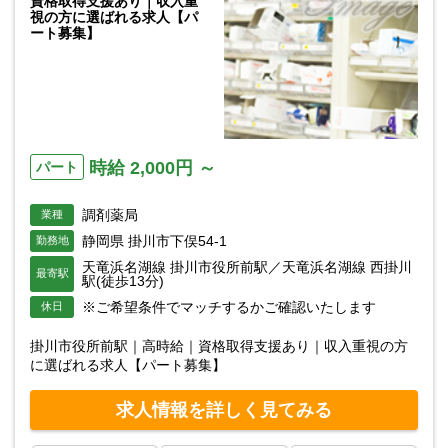
資格取得支援あり｜収入重
視の方に選ばれる求人【パ
ート募集】
時給 2,000円 ～
パート
調剤薬局
業種
静岡県 掛川市下俣54-1
勤務地
天竜浜名湖線 掛川市役所前駅／天竜浜名湖線 西掛川
最寄駅
駅(徒歩13分)
※ご希望条件でマッチするかご確認いたします
休日
掛川市役所前駅｜高時給｜資格取得支援あり｜収入重視の方
に選ばれる求人【パート募集】
求人情報を詳しく見てみる