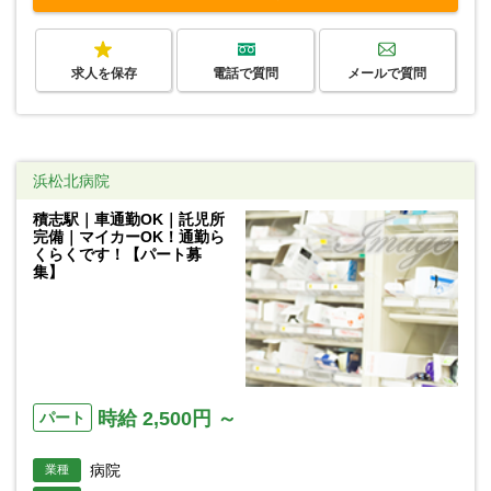
求人を保存
電話で質問
メールで質問
浜松北病院
積志駅｜車通勤OK｜託児所
完備｜マイカーOK！通勤ら
くらくです！【パート募
集】
時給 2,500円 ～
パート
病院
業種