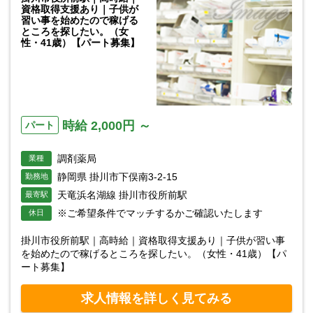
資格取得支援あり｜子供が
習い事を始めたので稼げる
ところを探したい。（女
性・41歳）【パート募集】
時給 2,000円 ～
パート
調剤薬局
業種
静岡県 掛川市下俣南3-2-15
勤務地
天竜浜名湖線 掛川市役所前駅
最寄駅
※ご希望条件でマッチするかご確認いたします
休日
掛川市役所前駅｜高時給｜資格取得支援あり｜子供が習い事
を始めたので稼げるところを探したい。（女性・41歳）【パ
ート募集】
求人情報を詳しく見てみる