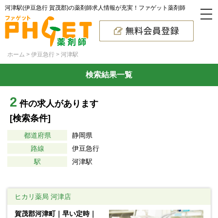
河津駅(伊豆急行 賀茂郡)の薬剤師求人情報が充実！ファゲット薬剤師
ホーム
伊豆急行
河津駅
検索結果一覧
2
件の求人があります
[検索条件]
都道府県
静岡県
路線
伊豆急行
駅
河津駅
ヒカリ薬局 河津店
賀茂郡河津町｜早い定時｜