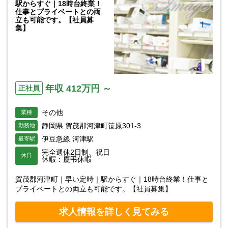
駅からすぐ｜18時台終業！
仕事とプライベートとの両
立も可能です。【社員募
集】
年収 412万円 ～
正社員
その他
業種
静岡県 賀茂郡河津町笹原301-3
勤務地
伊豆急線 河津駅
最寄駅
完全週休2日制、祝日
休日
休暇：慶弔休暇
賀茂郡河津町｜早い定時｜駅からすぐ｜18時台終業！仕事と
プライベートとの両立も可能です。【社員募集】
求人情報を詳しく見てみる