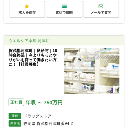
求人を保存
電話で質問
メールで質問
ウエルシア薬局 河津店
賀茂郡河津町｜良給与｜18
時台終業｜今よりもっとや
りがいを持って働きたい方
に！【社員募集】
年収 ～ 750万円
正社員
ドラッグストア
業種
静岡県 賀茂郡河津町浜94-2
勤務地