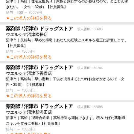
沼津市｜高給｜住宅支援あり｜家族と旅行するのが趣味なので、とことん稼
ぎたい。（女性・32歳）【社員募集】
給与：400 ～ 700万円
★この求人の詳細を見る
薬剤師 / 沼津市 ドラッグストア
求人番ID：85683
ウエルシア沼津松長店
沼津市｜良給与｜早めの帰宅｜あなたの経験とスキルを適正に評価します。
【社員募集】
給与：～ 750万円
★この求人の詳細を見る
薬剤師 / 沼津市 ドラッグストア
求人番ID：85704
ウエルシア沼津下香貫店
沼津市｜高給与｜早い定時｜子供が成長するにつれお金がかかるので（女
性・35歳）【社員募集】
給与：～ 750万円
★この求人の詳細を見る
薬剤師 / 沼津市 ドラッグストア
求人番ID：85898
ウエルシア沼津新沢田店
沼津市｜高給｜18時台終業｜高給待遇も期待できます。積み上げた薬剤師
スキルを存分に発揮♪【社員募集】
給与：～ 750万円