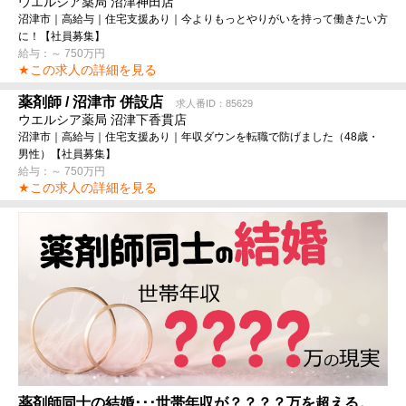
ウエルシア薬局 沼津神田店
沼津市｜高給与｜住宅支援あり｜今よりもっとやりがいを持って働きたい方
に！【社員募集】
給与：～ 750万円
★この求人の詳細を見る
薬剤師 / 沼津市 併設店
求人番ID：85629
ウエルシア薬局 沼津下香貫店
沼津市｜高給与｜住宅支援あり｜年収ダウンを転職で防げました（48歳・
男性）【社員募集】
給与：～ 750万円
★この求人の詳細を見る
薬剤師同士の結婚･･･世帯年収が？？？？万を超える。