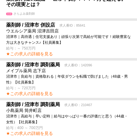
その現実とは？
さらよみ薬剤師
注目
薬剤師 / 沼津市 併設店
求人番ID：85641
ウエルシア薬局 沼津吉田店
沼津市｜高待遇｜住宅支援あり｜頑張り次第で高給が可能です！経験豊富な
方は大きなチャンス♪【社員募集】
給与：～ 750万円
★この求人の詳細を見る
薬剤師 / 沼津市 調剤薬局
求人番ID：142096
メイプル薬局 志下店
沼津市｜良給与｜資格取れる｜年収ダウンを転職で防げました（48歳・男
性）【社員募集】
給与：～ 720万円
★この求人の詳細を見る
薬剤師 / 沼津市 調剤薬局
求人番ID：210467
小島薬局 筒井町店
沼津市｜高給与｜早い定時｜給与はやっぱり一番の評価だと思う（44歳・
女性）【社員募集】
給与：400 ～ 700万円
★この求人の詳細を見る