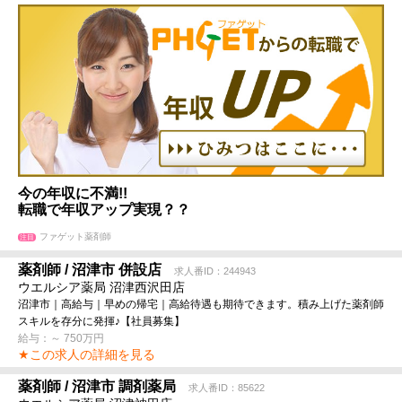
今の年収に不満!!
転職で年収アップ実現？？
ファゲット薬剤師
注目
薬剤師 / 沼津市 併設店
求人番ID：244943
ウエルシア薬局 沼津西沢田店
沼津市｜高給与｜早めの帰宅｜高給待遇も期待できます。積み上げた薬剤師
スキルを存分に発揮♪【社員募集】
給与：～ 750万円
★この求人の詳細を見る
薬剤師 / 沼津市 調剤薬局
求人番ID：85622