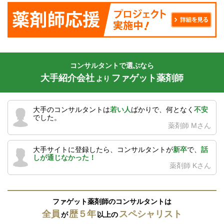
コンサルタントで選ぶなら
大手紹介会社
ファゲット薬剤師
より
大手のコンサルタントは
若い人
ばかりで、何となく
不安
でした。
薬剤師 Mさん
大手サイトに登録したら、コンサルタントが
新卒
で、
話
しが通じなかった！
薬剤師 Kさん
ファゲット薬剤師のコンサルタントは
全員
歴５年
スペシャリスト
が
以上の