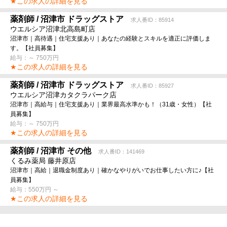
★この求人の詳細を見る
薬剤師 / 沼津市 ドラッグストア
求人番ID：85914
ウエルシア沼津北高島町店
沼津市｜高待遇｜住宅支援あり｜あなたの経験とスキルを適正に評価しま
す。【社員募集】
給与：～ 750万円
★この求人の詳細を見る
薬剤師 / 沼津市 ドラッグストア
求人番ID：85927
ウエルシア沼津カタクラパーク店
沼津市｜高給与｜住宅支援あり｜業界最高水準かも！（31歳・女性）【社
員募集】
給与：～ 750万円
★この求人の詳細を見る
薬剤師 / 沼津市 その他
求人番ID：141469
くるみ薬局 藤井原店
沼津市｜高給｜退職金制度あり｜確かなやりがいでお仕事したい方に♪【社
員募集】
給与：550万円 ～
★この求人の詳細を見る