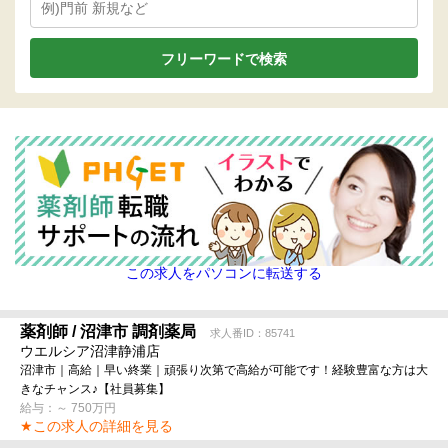
この求人をパソコンに転送する
薬剤師 / 沼津市 調剤薬局
求人番ID：85741
ウエルシア沼津静浦店
沼津市｜高給｜早い終業｜頑張り次第で高給が可能です！経験豊富な方は大
きなチャンス♪【社員募集】
給与：～ 750万円
★この求人の詳細を見る