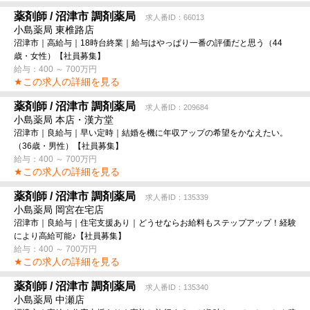
薬剤師 / 沼津市 調剤薬局
求人番ID：66013
小島薬局 東椎路店
沼津市｜高給与｜18時台終業｜給与はやっぱり一番の評価だと思う（44
歳・女性）【社員募集】
給与：400 ～ 700万円
★この求人の詳細を見る
薬剤師 / 沼津市 調剤薬局
求人番ID：209684
小島薬局 本店・漢方堂
沼津市｜良給与｜早い定時｜結婚を機に年収アップの希望をかなえたい。
（36歳・男性）【社員募集】
給与：400 ～ 700万円
★この求人の詳細を見る
薬剤師 / 沼津市 調剤薬局
求人番ID：135339
小島薬局 岡宮在宅店
沼津市｜良給与｜住宅支援あり｜どうせならお給料もステップアップ！経験
により高給可能♪【社員募集】
給与：400 ～ 700万円
★この求人の詳細を見る
薬剤師 / 沼津市 調剤薬局
求人番ID：135340
小島薬局 中瀬店