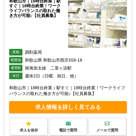
和歌山市｜18時台終業｜駅
すぐ｜18時台終業！ワーク
ライフバランスの取れた働
き方が可能♪【社員募集】
調剤薬局
業種
和歌山県 和歌山市西庄558-18
勤務地
南海加太線 二里ヶ浜駅
最寄駅
週休2日（日曜、祝日、他）
休日
和歌山市｜18時台終業｜駅すぐ｜18時台終業！ワークライフ
バランスの取れた働き方が可能♪【社員募集】
求人情報を詳しく見てみる
求人を保存
電話で質問
メールで質問