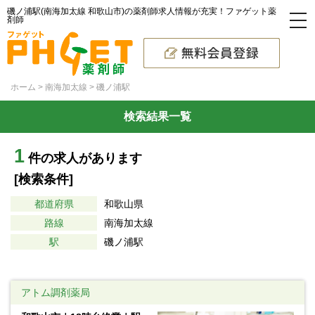
磯ノ浦駅(南海加太線 和歌山市)の薬剤師求人情報が充実！ファゲット薬
剤師
ホーム
南海加太線
磯ノ浦駅
検索結果一覧
1
件の求人があります
[検索条件]
都道府県
和歌山県
路線
南海加太線
駅
磯ノ浦駅
アトム調剤薬局