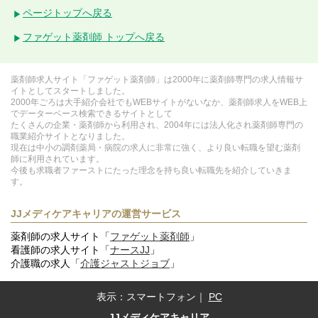
ページトップへ戻る
ファゲット薬剤師 トップへ戻る
薬剤師求人サイト「ファゲット薬剤師」は2000年に薬剤師専門の求人情報サ
イトとしてスタートしました。
2000年ごろは大手紹介会社でもWEBサイトがないなか、薬剤師求人をWEB上
でデーターベース検索できるサイトとして
たくさんの企業・薬剤師から利用され、2004年には法人化され薬剤師専門の
職業紹介サイトとなりました。
現在は中小の調剤薬局・病院の求人に非常に強く、より良い転職を望む薬剤
師に利用されています。
今後も求職者ファーストにたった理念を持ち良い転職先を紹介していきま
す。
JJメディケアキャリアの運営サービス
薬剤師の求人サイト「
ファゲット薬剤師
」
看護師の求人サイト「
ナースJJ
」
介護職の求人「
介護ジャストジョブ
」
表示：
スマートフォン
｜
PC
JJメディケアキャリア