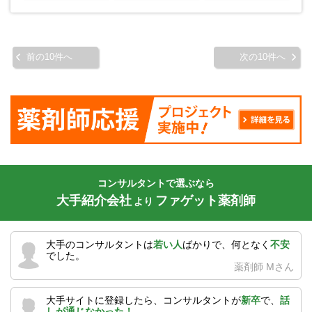
前の10件へ
次の10件へ
コンサルタントで選ぶなら
大手紹介会社
ファゲット薬剤師
より
大手のコンサルタントは
若い人
ばかりで、何となく
不安
でした。
薬剤師 Mさん
大手サイトに登録したら、コンサルタントが
新卒
で、
話
しが通じなかった！