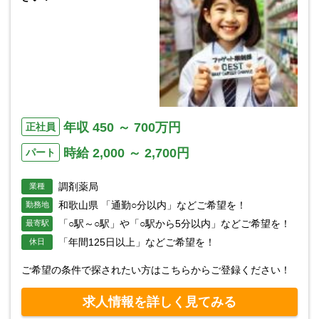
年収 450 ～ 700万円
正社員
時給 2,000 ～ 2,700円
パート
調剤薬局
業種
和歌山県 「通勤○分以内」などご希望を！
勤務地
「○駅～○駅」や「○駅から5分以内」などご希望を！
最寄駅
「年間125日以上」などご希望を！
休日
ご希望の条件で探されたい方はこちらからご登録ください！
求人情報を詳しく見てみる