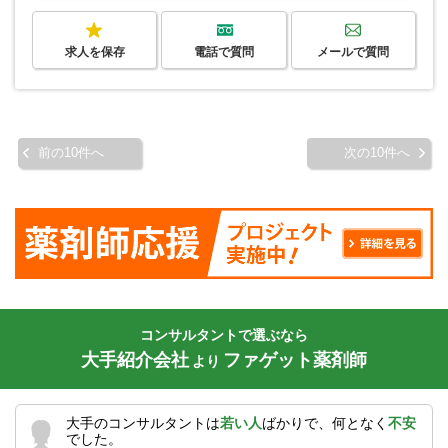
求人を保存
電話で質問
メールで質問
前の10件へ
次の10件へ
コンサルタントで選ぶなら
大手紹介会社
ファゲット薬剤師
より
大手のコンサルタントは
若い人
ばかりで、何となく
不安
でした。