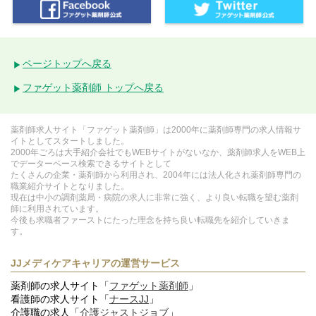
ページトップへ戻る
ファゲット薬剤師 トップへ戻る
薬剤師求人サイト「ファゲット薬剤師」は2000年に薬剤師専門の求人情報サ
イトとしてスタートしました。
2000年ごろは大手紹介会社でもWEBサイトがないなか、薬剤師求人をWEB上
でデーターベース検索できるサイトとして
たくさんの企業・薬剤師から利用され、2004年には法人化され薬剤師専門の
職業紹介サイトとなりました。
現在は中小の調剤薬局・病院の求人に非常に強く、より良い転職を望む薬剤
師に利用されています。
今後も求職者ファーストにたった理念を持ち良い転職先を紹介していきま
す。
JJメディケアキャリアの運営サービス
薬剤師の求人サイト「
ファゲット薬剤師
」
看護師の求人サイト「
ナースJJ
」
介護職の求人「
介護ジャストジョブ
」