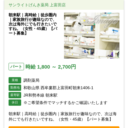
サンライトげんき薬局 上富田店
朝来駅｜高時給｜徒歩圏内
｜家族旅行が趣味なので、
次は海外にでも行きたいで
すね。（女性・45歳）【パ
ート募集】
時給 1,800 ～ 2,700円
パート
調剤薬局
業種
和歌山県 西牟婁郡上富田町朝来1406-1
勤務地
JR和勢本線 朝来駅
最寄駅
※ご希望条件でマッチするかご確認いたします
休日
朝来駅｜高時給｜徒歩圏内｜家族旅行が趣味なので、次は海
外にでも行きたいですね。（女性・45歳）【パート募集】