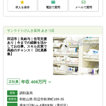
求人を保存
電話で質問
メールで質問
サンライトげんき薬局 あきづ店
田辺市｜良給与｜住宅支援
あり｜今までの経験を活か
してお仕事。スキル次第で
高給のチャンス！【社員募
集】
年収 408万円 ～
正社員
調剤薬局
業種
和歌山県 田辺市秋津町189-35
勤務地
週休2日制 or 4週8休制（選択可）