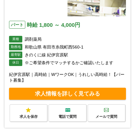
時給 1,800 ～ 4,000円
パート
調剤薬局
業種
和歌山県 有田市糸我町西560-1
勤務地
きのくに線 紀伊宮原駅
最寄駅
※ご希望条件でマッチするかご確認いたします
休日
紀伊宮原駅｜高時給｜WワークOK｜うれしい高時給！【パー
ト募集】
求人情報を詳しく見てみる
求人を保存
電話で質問
メールで質問