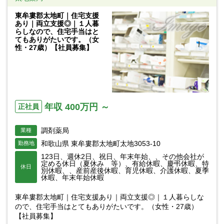
東牟婁郡太地町｜住宅支援
あり｜両立支援◎｜１人暮
らしなので、住宅手当はと
てもありがたいです。（女
性・27歳）【社員募集】
年収 400万円 ～
正社員
調剤薬局
業種
和歌山県 東牟婁郡太地町太地3053-10
勤務地
123日、週休2日、祝日、年末年始、、その他会社が
定める休日（夏休み 等）、有給休暇、慶弔休暇、特
休日
別休暇、、産前産後休暇、育児休暇、介護休暇、夏季
休暇、年末年始休暇
東牟婁郡太地町｜住宅支援あり｜両立支援◎｜１人暮らしな
ので、住宅手当はとてもありがたいです。（女性・27歳）
【社員募集】