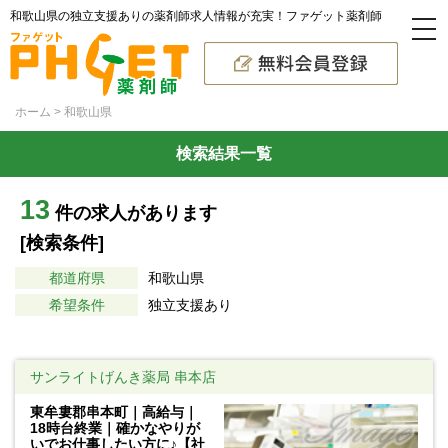
和歌山県の独立支援ありの薬剤師求人情報が充実！ファゲット薬剤師
ホーム
和歌山県
検索結果一覧
13
件の求人があります
[検索条件]
都道府県
和歌山県
希望条件
独立支援あり
サンライトげんき薬局 串本店
東牟婁郡串本町｜高給与｜
18時台終業｜確かなやりが
いでお仕事したい方に♪【社