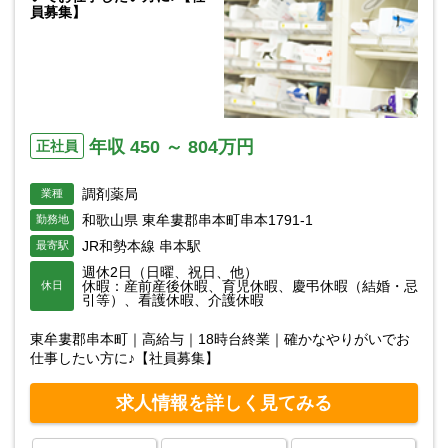
員募集】
年収 450 ～ 804万円
正社員
調剤薬局
業種
和歌山県 東牟婁郡串本町串本1791-1
勤務地
JR和勢本線 串本駅
最寄駅
週休2日（日曜、祝日、他）
休暇：産前産後休暇、育児休暇、慶弔休暇（結婚・忌
休日
引等）、看護休暇、介護休暇
東牟婁郡串本町｜高給与｜18時台終業｜確かなやりがいでお
仕事したい方に♪【社員募集】
求人情報を詳しく見てみる