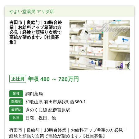
やよい堂薬局 アリダ店
有田市｜良給与｜18時台終
業｜お給料アップ希望の方
必見！経験と頑張り次第で
高給が望めます♪【社員募
集】
年収 480 ～ 720万円
正社員
調剤薬局
業種
和歌山県 有田市糸我町西560-1
勤務地
きのくに線 紀伊宮原駅
最寄駅
日曜、祝日、他
休日
有田市｜良給与｜18時台終業｜お給料アップ希望の方必見！
経験と頑張り次第で高給が望めます♪【社員募集】