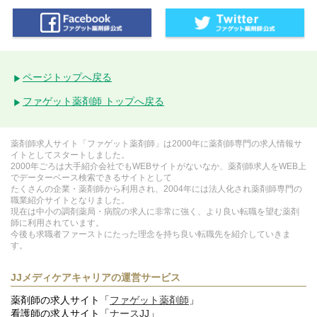
ページトップへ戻る
ファゲット薬剤師 トップへ戻る
薬剤師求人サイト「ファゲット薬剤師」は2000年に薬剤師専門の求人情報サ
イトとしてスタートしました。
2000年ごろは大手紹介会社でもWEBサイトがないなか、薬剤師求人をWEB上
でデーターベース検索できるサイトとして
たくさんの企業・薬剤師から利用され、2004年には法人化され薬剤師専門の
職業紹介サイトとなりました。
現在は中小の調剤薬局・病院の求人に非常に強く、より良い転職を望む薬剤
師に利用されています。
今後も求職者ファーストにたった理念を持ち良い転職先を紹介していきま
す。
JJメディケアキャリアの運営サービス
薬剤師の求人サイト「
ファゲット薬剤師
」
看護師の求人サイト「
ナースJJ
」