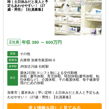
時｜土日休みだと友人と予
定もあわせやすい！（27
歳・男性）【社員募集】
年収 390 ～ 600万円
正社員
その他
業種
兵庫県 加東市家原86-5
勤務地
JR加古川線 社町駅
最寄駅
週休2日制 ※シフト制による交代勤務
休暇：慶弔休暇、育児休暇、特別休暇(慶弔休暇、転
休日
任休暇など)、介護休暇、子の看護休暇、母子健康管
理のための休暇
加東市｜週末休み｜早い定時｜土日休みだと友人と予定もあ
わせやすい！（27歳・男性）【社員募集】
求人情報を詳しく見てみる