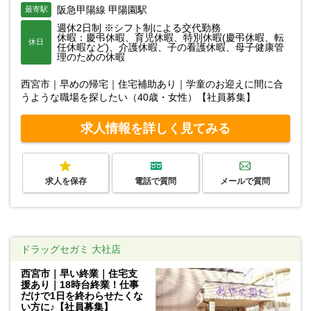
阪急甲陽線 甲陽園駅
最寄駅
週休2日制 ※シフト制による交代勤務
休暇：慶弔休暇、育児休暇、特別休暇(慶弔休暇、転
休日
任休暇など)、介護休暇、子の看護休暇、母子健康管
理のための休暇
西宮市｜早めの帰宅｜住宅補助あり｜学童のお迎えに間に合
うような職場を探したい（40歳・女性）【社員募集】
求人情報を詳しく見てみる
求人を保存
電話で質問
メールで質問
ドラッグセガミ 大社店
西宮市｜早い終業｜住宅支
援あり｜18時台終業！仕事
だけで1日を終わらせたくな
い方に♪【社員募集】