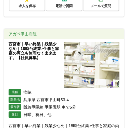
求人を保存
電話で質問
メールで質問
アガペ甲山病院
西宮市｜早い終業｜残業少
なめ｜18時台終業♪仕事と家
庭の両立も無理なく出来ま
す。【社員募集】
病院
業種
兵庫県 西宮市甲山町53-4
勤務地
阪急甲陽線 甲陽園駅 車で5分
最寄駅
日曜、祝日、他
休日
西宮市｜早い終業｜残業少なめ｜18時台終業♪仕事と家庭の両