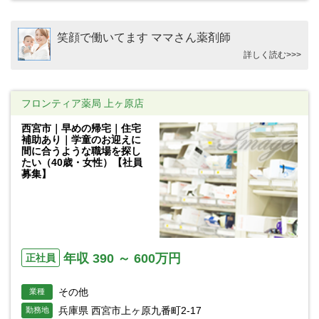
笑顔で働いてます ママさん薬剤師
詳しく読む>>>
フロンティア薬局 上ヶ原店
西宮市｜早めの帰宅｜住宅
補助あり｜学童のお迎えに
間に合うような職場を探し
たい（40歳・女性）【社員
募集】
年収 390 ～ 600万円
正社員
その他
業種
兵庫県 西宮市上ヶ原九番町2-17
勤務地