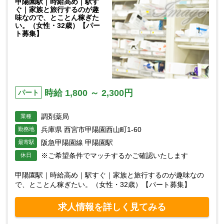
甲陽園駅｜時給高め｜駅す
ぐ｜家族と旅行するのが趣
味なので、とことん稼ぎた
い。（女性・32歳）【パー
ト募集】
時給 1,800 ～ 2,300円
パート
調剤薬局
業種
兵庫県 西宮市甲陽園西山町1-60
勤務地
阪急甲陽園線 甲陽園駅
最寄駅
※ご希望条件でマッチするかご確認いたします
休日
甲陽園駅｜時給高め｜駅すぐ｜家族と旅行するのが趣味なの
で、とことん稼ぎたい。（女性・32歳）【パート募集】
求人情報を詳しく見てみる