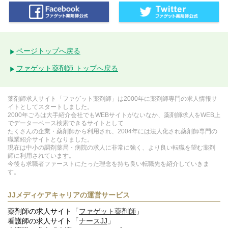
ページトップへ戻る
ファゲット薬剤師 トップへ戻る
薬剤師求人サイト「ファゲット薬剤師」は2000年に薬剤師専門の求人情報サ
イトとしてスタートしました。
2000年ごろは大手紹介会社でもWEBサイトがないなか、薬剤師求人をWEB上
でデーターベース検索できるサイトとして
たくさんの企業・薬剤師から利用され、2004年には法人化され薬剤師専門の
職業紹介サイトとなりました。
現在は中小の調剤薬局・病院の求人に非常に強く、より良い転職を望む薬剤
師に利用されています。
今後も求職者ファーストにたった理念を持ち良い転職先を紹介していきま
す。
JJメディケアキャリアの運営サービス
薬剤師の求人サイト「
ファゲット薬剤師
」
看護師の求人サイト「
ナースJJ
」