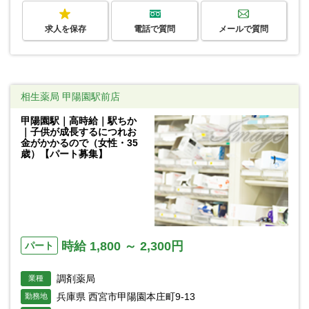
求人を保存
電話で質問
メールで質問
相生薬局 甲陽園駅前店
甲陽園駅｜高時給｜駅ちか
｜子供が成長するにつれお
金がかかるので（女性・35
歳）【パート募集】
時給 1,800 ～ 2,300円
パート
調剤薬局
業種
兵庫県 西宮市甲陽園本庄町9-13
勤務地