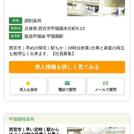
調剤薬局
業種
兵庫県 西宮市甲陽園本庄町9-13
勤務地
阪急甲陽線 甲陽園駅
最寄駅
西宮市｜早めの帰宅｜駅ちか｜18時台終業♪仕事と家庭の両立
も無理なく出来ます。【社員募集】
求人情報を詳しく見てみる
求人を保存
電話で質問
メールで質問
甲陽園桜薬局
西宮市｜早い定時｜駅から