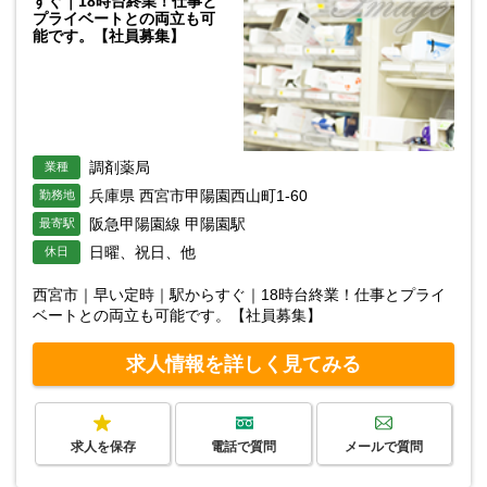
すぐ｜18時台終業！仕事と
プライベートとの両立も可
能です。【社員募集】
調剤薬局
業種
兵庫県 西宮市甲陽園西山町1-60
勤務地
阪急甲陽園線 甲陽園駅
最寄駅
日曜、祝日、他
休日
西宮市｜早い定時｜駅からすぐ｜18時台終業！仕事とプライ
ベートとの両立も可能です。【社員募集】
求人情報を詳しく見てみる
求人を保存
電話で質問
メールで質問