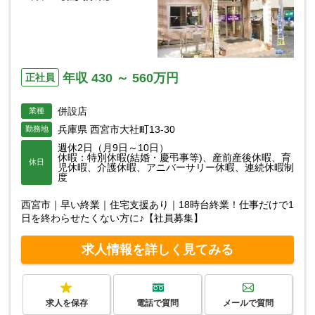
年収 430 ～ 560万円
正社員
併設店
業種
兵庫県 西宮市大社町13-30
勤務地
週休2日（月9日～10日）
休暇：特別休暇(結婚・慶弔事等)、産前産後休暇、育
休日
児休暇、介護休暇、アニバーサリー休暇、連続休暇制
度
西宮市｜早い終業｜住宅支援あり｜18時台終業！仕事だけで1
日を終わらせたくない方に♪【社員募集】
求人情報を詳しく見てみる
求人を保存
電話で質問
メールで質問