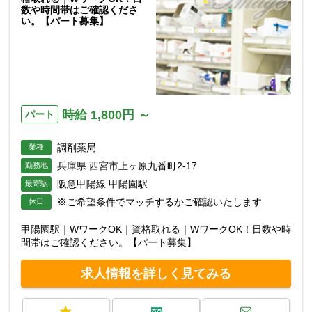
数や時間帯はご確認くださ
い。【パート募集】
時給 1,800円 ～
パート
調剤薬局
業種
兵庫県 西宮市上ヶ原九番町2-17
勤務地
阪急甲陽線 甲陽園駅
最寄駅
※ご希望条件でマッチするかご確認いたします
休日
甲陽園駅｜WワークOK｜資格取れる｜WワークOK！日数や時
間帯はご確認ください。【パート募集】
求人情報を詳しく見てみる