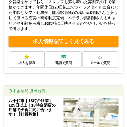
ク音楽をかけており、スタッフも落ち着いた雰囲気の中で業
務ができます。年間休日120日以上でライフスタイルに合わせ
た柔軟なシフト勤務が可能♪調剤経験の浅い薬剤師さんも安心
して働ける充実の研修制度完備！ベテラン薬剤師さんもキャ
リアや年齢を考慮しお給料に反映させるのでやりがいを持っ
て働けます。
求人情報を詳しく見てみる
求人を保存
電話で質問
メールで質問
みずき薬局 勝田台店
八千代市｜18時台終業｜
125日以上｜18時台閉店の
店舗で夕食に間に合いま
す！【社員募集】