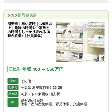
タカダ薬局 猫実店
浦安市｜早い定時｜125日以
上｜趣味の時間やご家族と
の時間もしっかり取れる18
時台終業♪【社員募集】
年収 400 ～ 550万円
正社員
その他
業種
千葉県 浦安市猫実2-13-26
勤務地
東京メトロ東西線 浦安駅
最寄駅
完全週休2日制
休日
休暇：産前産後休暇、育児休暇、介護休暇