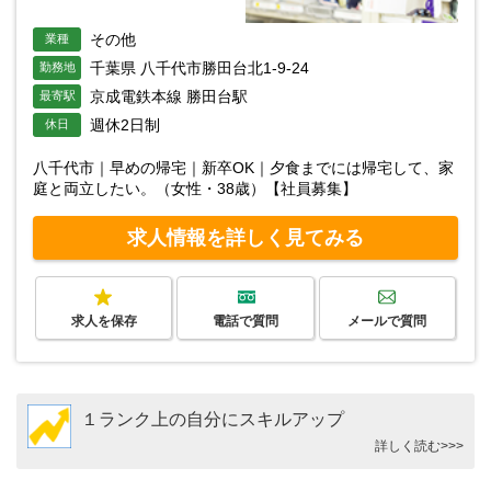
その他
業種
千葉県 八千代市勝田台北1-9-24
勤務地
京成電鉄本線 勝田台駅
最寄駅
週休2日制
休日
八千代市｜早めの帰宅｜新卒OK｜夕食までには帰宅して、家
庭と両立したい。（女性・38歳）【社員募集】
求人情報を詳しく見てみる
求人を保存
電話で質問
メールで質問
１ランク上の自分にスキルアップ
詳しく読む>>>