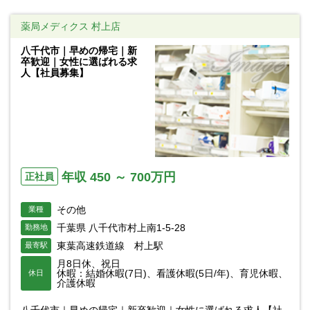
薬局メディクス 村上店
八千代市｜早めの帰宅｜新
卒歓迎｜女性に選ばれる求
人【社員募集】
年収 450 ～ 700万円
正社員
その他
業種
千葉県 八千代市村上南1-5-28
勤務地
東葉高速鉄道線 村上駅
最寄駅
月8日休、祝日
休暇：結婚休暇(7日)、看護休暇(5日/年)、育児休暇、
休日
介護休暇
八千代市｜早めの帰宅｜新卒歓迎｜女性に選ばれる求人【社