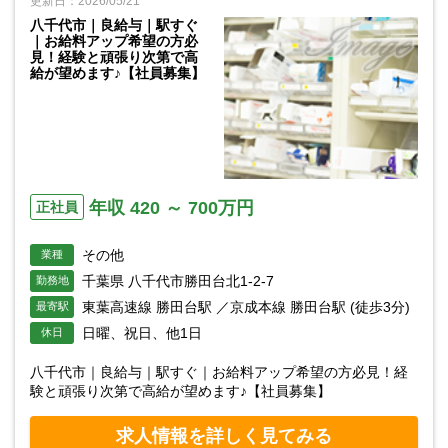
更新日：2026/05/21
八千代市｜良給与｜駅すぐ
｜お給料アップ希望の方必
見！経験と頑張り次第で高
給が望めます♪【社員募集】
年収 420 ～ 700万円
正社員
その他
業種
千葉県 八千代市勝田台北1-2-7
勤務地
東葉高速線 勝田台駅 ／京成本線 勝田台駅 (徒歩3分)
最寄駅
日曜、祝日、他1日
休日
八千代市｜良給与｜駅すぐ｜お給料アップ希望の方必見！経
験と頑張り次第で高給が望めます♪【社員募集】
求人情報を詳しく見てみる