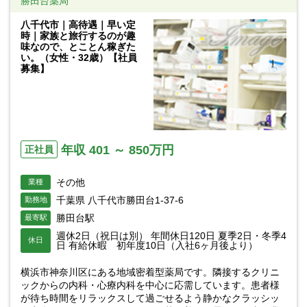
勝田台薬局
八千代市｜高待遇｜早い定
時｜家族と旅行するのが趣
味なので、とことん稼ぎた
い。（女性・32歳）【社員
募集】
年収 401 ～ 850万円
正社員
その他
業種
千葉県 八千代市勝田台1-37-6
勤務地
勝田台駅
最寄駅
週休2日（祝日は別） 年間休日120日 夏季2日・冬季4
休日
日 有給休暇 初年度10日（入社6ヶ月後より）
横浜市神奈川区にある地域密着型薬局です。隣接するクリニ
ックからの内科・心療内科を中心に応需しています。患者様
が待ち時間をリラックスして過ごせるよう静かなクラッシッ