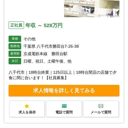
年収 ～ 528万円
正社員
その他
業種
千葉県 八千代市勝田台7-26-38
勤務地
京成電鉄本線 勝田台駅
最寄駅
日曜、祝日、土曜午後、他
休日
八千代市｜18時台終業｜125日以上｜18時台閉店の店舗で夕
食に間に合います！【社員募集】
求人情報を詳しく見てみる
求人を保存
電話で質問
メールで質問