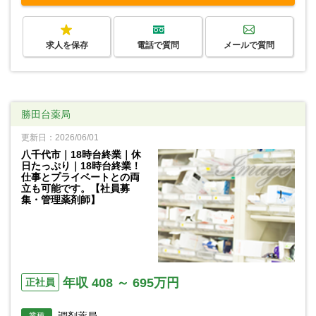
求人を保存
電話で質問
メールで質問
勝田台薬局
更新日：2026/06/01
八千代市｜18時台終業｜休
日たっぷり｜18時台終業！
仕事とプライベートとの両
立も可能です。【社員募
集・管理薬剤師】
年収 408 ～ 695万円
正社員
業種