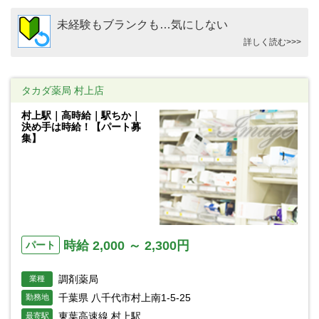
未経験もブランクも…気にしない
詳しく読む>>>
タカダ薬局 村上店
村上駅｜高時給｜駅ちか｜
決め手は時給！【パート募
集】
時給 2,000 ～ 2,300円
パート
調剤薬局
業種
千葉県 八千代市村上南1-5-25
勤務地
東葉高速線 村上駅
最寄駅