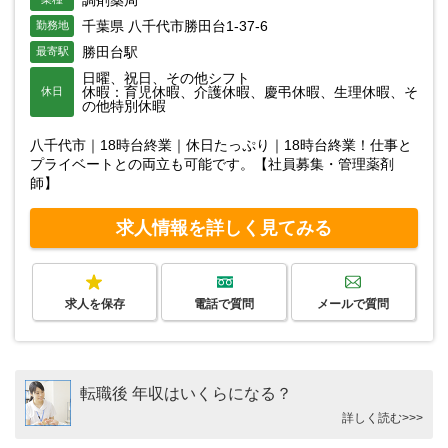
調剤薬局
千葉県 八千代市勝田台1-37-6
勤務地
勝田台駅
最寄駅
日曜、祝日、その他シフト
休暇：育児休暇、介護休暇、慶弔休暇、生理休暇、そ
休日
の他特別休暇
八千代市｜18時台終業｜休日たっぷり｜18時台終業！仕事と
プライベートとの両立も可能です。【社員募集・管理薬剤
師】
求人情報を詳しく見てみる
求人を保存
電話で質問
メールで質問
転職後 年収はいくらになる？
詳しく読む>>>