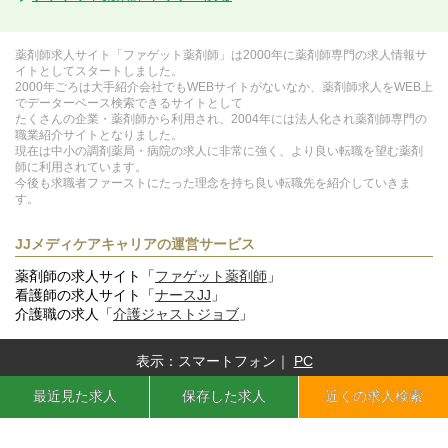
薬剤師求人サイト「ファゲット薬剤師」は2000年に薬剤師専門の求人情報サ
イトとしてスタートしました。
2000年ごろは大手紹介会社でもWEBサイトがないなか、薬剤師求人をWEB上
でデーターベース検索できるサイトとして
たくさんの企業・薬剤師から利用され、2004年には法人化され薬剤師専門の
職業紹介サイトとなりました。
現在は中小の調剤薬局・病院の求人に非常に強く、より良い転職を望む薬剤
師に利用されています。
今後も求職者ファーストにたった理念を持ち良い転職先を紹介していきま
す。
JJメディケアキャリアの運営サービス
薬剤師の求人サイト「
ファゲット薬剤師
」
看護師の求人サイト「
ナースJJ
」
介護職の求人「
介護ジャストジョブ
」
表示：
スマートフォン
｜
PC
JJメディケアキャリア
最近見た求人
保存した求人
近くの求人検索
東京都江戸川区篠崎町7-21-8 第2江戸鉄ビル2階
© JJメディケアキャリア