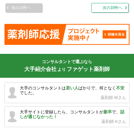
前の10件へ
次の10件へ
コンサルタントで選ぶなら
大手紹介会社
ファゲット薬剤師
より
大手のコンサルタントは
若い人
ばかりで、何となく
不安
でした。
薬剤師 Mさん
大手サイトに登録したら、コンサルタントが
新卒
で、
話
しが通じなかった！
薬剤師 Kさん