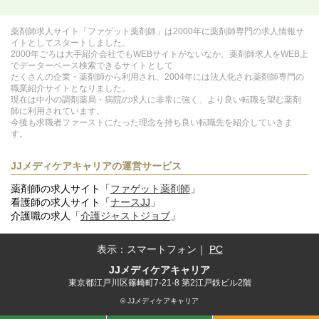
薬剤師求人サイト「ファゲット薬剤師」は2000年に薬剤師専門の求人情報サ
イトとしてスタートしました。
2000年ごろは大手紹介会社でもWEBサイトがないなか、薬剤師求人をWEB上
でデーターベース検索できるサイトとして
たくさんの企業・薬剤師から利用され、2004年には法人化され薬剤師専門の
職業紹介サイトとなりました。
現在は中小の調剤薬局・病院の求人に非常に強く、より良い転職を望む薬剤
師に利用されています。
今後も求職者ファーストにたった理念を持ち良い転職先を紹介していきま
す。
JJメディケアキャリアの運営サービス
薬剤師の求人サイト「
ファゲット薬剤師
」
看護師の求人サイト「
ナースJJ
」
介護職の求人「
介護ジャストジョブ
」
表示：
スマートフォン
｜
PC
JJメディケアキャリア
東京都江戸川区篠崎町7-21-8 第2江戸鉄ビル2階
© JJメディケアキャリア