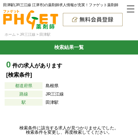
田津駅(JR三江線 江津市)の薬剤師求人情報が充実！ファゲット薬剤師
ホーム
JR三江線
田津駅
検索結果一覧
0
件の求人があります
[検索条件]
都道府県
島根県
路線
JR三江線
駅
田津駅
検索条件に該当する求人が見つかりませんでした。
検索条件を変更し、再度検索してください。