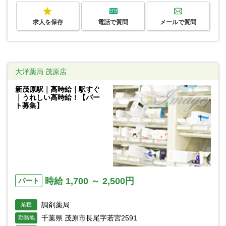
求人を保存
電話で質問
メールで質問
大洋薬局 茂原店
新茂原駅｜高時給｜駅すぐ
｜うれしい高時給！【パー
ト募集】
時給 1,700 ～ 2,500円
パート
調剤薬局
業種
千葉県 茂原市長尾字若宮2591
勤務地