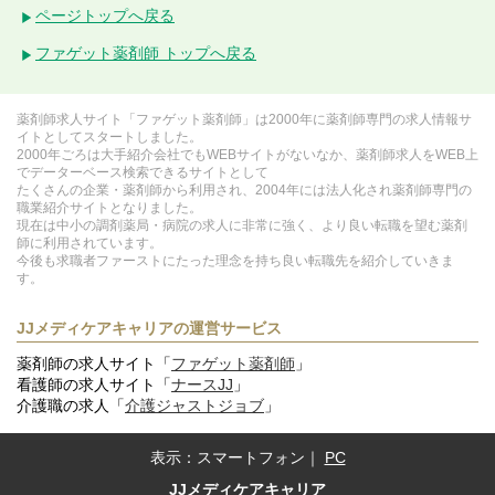
ページトップへ戻る
ファゲット薬剤師 トップへ戻る
薬剤師求人サイト「ファゲット薬剤師」は2000年に薬剤師専門の求人情報サ
イトとしてスタートしました。
2000年ごろは大手紹介会社でもWEBサイトがないなか、薬剤師求人をWEB上
でデーターベース検索できるサイトとして
たくさんの企業・薬剤師から利用され、2004年には法人化され薬剤師専門の
職業紹介サイトとなりました。
現在は中小の調剤薬局・病院の求人に非常に強く、より良い転職を望む薬剤
師に利用されています。
今後も求職者ファーストにたった理念を持ち良い転職先を紹介していきま
す。
JJメディケアキャリアの運営サービス
薬剤師の求人サイト「
ファゲット薬剤師
」
看護師の求人サイト「
ナースJJ
」
介護職の求人「
介護ジャストジョブ
」
表示：
スマートフォン
｜
PC
JJメディケアキャリア