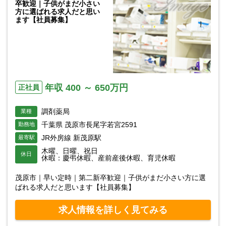
卒歓迎｜子供がまだ小さい
方に選ばれる求人だと思い
ます【社員募集】
年収 400 ～ 650万円
正社員
調剤薬局
業種
千葉県 茂原市長尾字若宮2591
勤務地
JR外房線 新茂原駅
最寄駅
木曜、日曜、祝日
休日
休暇：慶弔休暇、産前産後休暇、育児休暇
茂原市｜早い定時｜第二新卒歓迎｜子供がまだ小さい方に選
ばれる求人だと思います【社員募集】
求人情報を詳しく見てみる