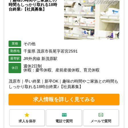
｜趣味の時間やご家族との
時間もしっかり取れる18時
台終業♪【社員募集】
その他
業種
千葉県 茂原市長尾字若宮2591
勤務地
JR外房線 新茂原駅
最寄駅
週休2日制
休日
休暇：慶弔休暇、産前産後休暇、育児休暇
茂原市｜早い終業｜新卒OK｜趣味の時間やご家族との時間も
しっかり取れる18時台終業♪【社員募集】
求人情報を詳しく見てみる
求人を保存
電話で質問
メールで質問