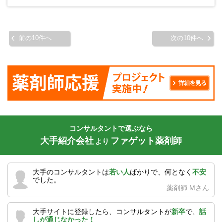
前の10件へ
次の10件へ
コンサルタントで選ぶなら
大手紹介会社
ファゲット薬剤師
より
大手のコンサルタントは
若い人
ばかりで、何となく
不安
でした。
薬剤師 Mさん
大手サイトに登録したら、コンサルタントが
新卒
で、
話
しが通じなかった！