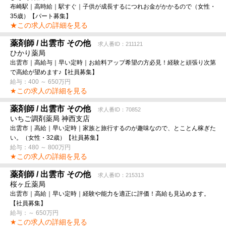
布崎駅｜高時給｜駅すぐ｜子供が成長するにつれお金がかかるので（女性・
35歳）【パート募集】
★この求人の詳細を見る
薬剤師 / 出雲市 その他
求人番ID：211121
ひかり薬局
出雲市｜高給与｜早い定時｜お給料アップ希望の方必見！経験と頑張り次第
で高給が望めます♪【社員募集】
給与：400 ～ 650万円
★この求人の詳細を見る
薬剤師 / 出雲市 その他
求人番ID：70852
いちご調剤薬局 神西支店
出雲市｜高給｜早い定時｜家族と旅行するのが趣味なので、とことん稼ぎた
い。（女性・32歳）【社員募集】
給与：480 ～ 800万円
★この求人の詳細を見る
薬剤師 / 出雲市 その他
求人番ID：215313
桜ヶ丘薬局
出雲市｜高給｜早い定時｜経験や能力を適正に評価！高給も見込めます。
【社員募集】
給与：～ 650万円
★この求人の詳細を見る