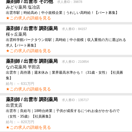
薬剤師 / 出雲市 その他
求人番ID：39878
みどり薬局 塩冶店
出雲市駅｜時給高め｜中小規模企業｜うれしい高時給！【パート募集】
★この求人の詳細を見る
薬剤師 / 出雲市 調剤薬局
求人番ID：84157
桜ヶ丘薬局
出雲科学館パークタウン前駅｜高時給｜中小規模｜収入重視の方に選ばれる
求人【パート募集】
★この求人の詳細を見る
薬剤師 / 出雲市 調剤薬局
求人番ID：210854
なの花薬局 平田店
出雲市｜高待遇｜週末休み｜業界最高水準かも！（31歳・女性）【社員募
集】
給与：～ 631万円
★この求人の詳細を見る
薬剤師 / 出雲市 調剤薬局
求人番ID：135717
出雲支店
出雲市｜良給与｜18時台終業｜子供が成長するにつれお金がかかるので
（女性・35歳）【社員募集】
給与：～ 820万円
★この求人の詳細を見る