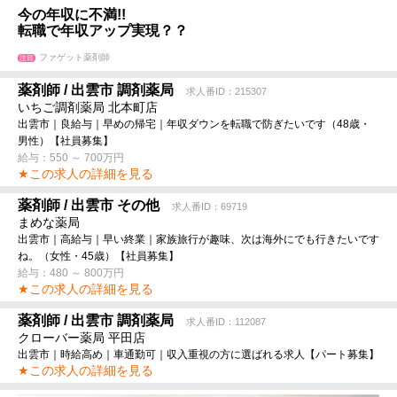
今の年収に不満!!
転職で年収アップ実現？？
ファゲット薬剤師
注目
薬剤師 / 出雲市 調剤薬局
求人番ID：215307
いちご調剤薬局 北本町店
出雲市｜良給与｜早めの帰宅｜年収ダウンを転職で防ぎたいです（48歳・
男性）【社員募集】
給与：550 ～ 700万円
★この求人の詳細を見る
薬剤師 / 出雲市 その他
求人番ID：69719
まめな薬局
出雲市｜高給与｜早い終業｜家族旅行が趣味、次は海外にでも行きたいです
ね。（女性・45歳）【社員募集】
給与：480 ～ 800万円
★この求人の詳細を見る
薬剤師 / 出雲市 調剤薬局
求人番ID：112087
クローバー薬局 平田店
出雲市｜時給高め｜車通勤可｜収入重視の方に選ばれる求人【パート募集】
★この求人の詳細を見る