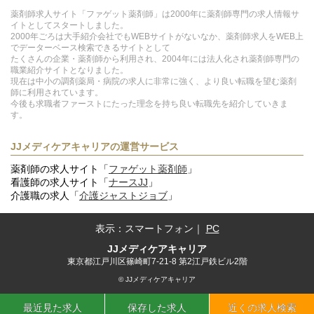
薬剤師求人サイト「ファゲット薬剤師」は2000年に薬剤師専門の求人情報サ
イトとしてスタートしました。
2000年ごろは大手紹介会社でもWEBサイトがないなか、薬剤師求人をWEB上
でデーターベース検索できるサイトとして
たくさんの企業・薬剤師から利用され、2004年には法人化され薬剤師専門の
職業紹介サイトとなりました。
現在は中小の調剤薬局・病院の求人に非常に強く、より良い転職を望む薬剤
師に利用されています。
今後も求職者ファーストにたった理念を持ち良い転職先を紹介していきま
す。
JJメディケアキャリアの運営サービス
薬剤師の求人サイト「
ファゲット薬剤師
」
看護師の求人サイト「
ナースJJ
」
介護職の求人「
介護ジャストジョブ
」
表示：
スマートフォン
｜
PC
JJメディケアキャリア
東京都江戸川区篠崎町7-21-8 第2江戸鉄ビル2階
© JJメディケアキャリア
最近見た求人
保存した求人
近くの求人検索