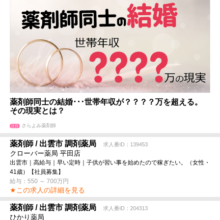
薬剤師同士の結婚･･･世帯年収が？？？？万を超える。
その現実とは？
さらよみ薬剤師
注目
薬剤師 / 出雲市 調剤薬局
求人番ID：139453
クローバー薬局 平田店
出雲市｜高給与｜早い定時｜子供が習い事を始めたので稼ぎたい。（女性・
41歳）【社員募集】
給与：550 ～ 700万円
★この求人の詳細を見る
薬剤師 / 出雲市 調剤薬局
求人番ID：204313
ひかり薬局