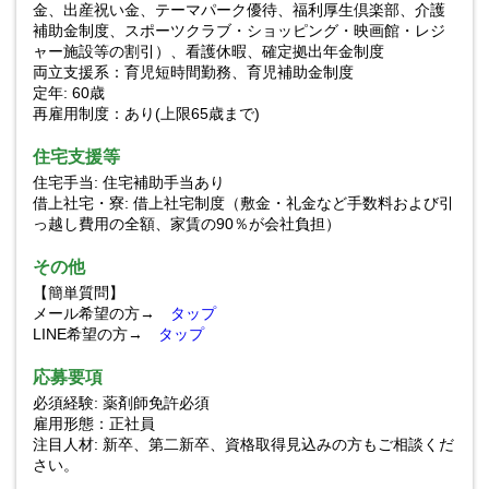
金、出産祝い金、テーマパーク優待、福利厚生倶楽部、介護
補助金制度、スポーツクラブ・ショッピング・映画館・レジ
ャー施設等の割引）、看護休暇、確定拠出年金制度
両立支援系：育児短時間勤務、育児補助金制度
定年: 60歳
再雇用制度：あり(上限65歳まで)
住宅支援等
住宅手当: 住宅補助手当あり
借上社宅・寮: 借上社宅制度（敷金・礼金など手数料および引
っ越し費用の全額、家賃の90％が会社負担）
その他
【簡単質問】
メール希望の方→
タップ
LINE希望の方→
タップ
応募要項
必須経験: 薬剤師免許必須
雇用形態：正社員
注目人材: 新卒、第二新卒、資格取得見込みの方もご相談くだ
さい。