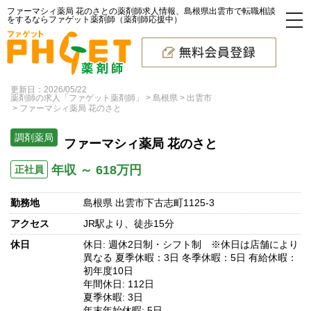
ファーマシィ薬局 花のさとの薬剤師求人情報、島根県出雲市で転職相談
をするならファゲット薬剤師（薬剤師応援中）
更新日：2026/05/22
薬剤師の求人「ファゲット薬剤師」
島根県
出雲市
ファーマシィ薬局 花のさと
調剤薬局
ファーマシィ薬局 花のさと
年収 ～ 618万円
正社員
勤務地
島根県 出雲市下古志町1125-3
アクセス
JR駅より、徒歩15分
休日
休日: 週休2日制・シフト制 ※休日は店舗により
異なる 夏季休暇：3日 冬季休暇：5日 有給休暇：
初年度10日
年間休日: 112日
夏季休暇: 3日
年末年始休暇: 5日